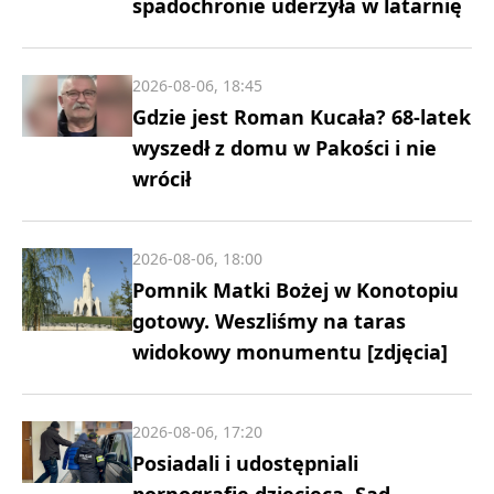
spadochronie uderzyła w latarnię
2026-08-06, 18:45
Gdzie jest Roman Kucała? 68-latek
wyszedł z domu w Pakości i nie
wrócił
2026-08-06, 18:00
Pomnik Matki Bożej w Konotopiu
gotowy. Weszliśmy na taras
widokowy monumentu [zdjęcia]
2026-08-06, 17:20
Posiadali i udostępniali
pornografię dziecięcą. Sąd