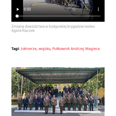
Zmiana dowództwa w bydgoskiej brygadzie/wideo
Agata Raczek
Tagi:
żołnierze
,
wojsko
,
Pułkownik Andrzej Magiera