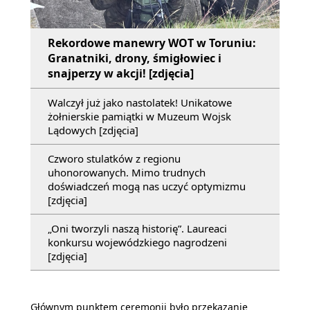
Rekordowe manewry WOT w Toruniu:
Granatniki, drony, śmigłowiec i
snajperzy w akcji! [zdjęcia]
Walczył już jako nastolatek! Unikatowe
żołnierskie pamiątki w Muzeum Wojsk
Lądowych [zdjęcia]
Czworo stulatków z regionu
uhonorowanych. Mimo trudnych
doświadczeń mogą nas uczyć optymizmu
[zdjęcia]
„Oni tworzyli naszą historię”. Laureaci
konkursu wojewódzkiego nagrodzeni
[zdjęcia]
Głównym punktem ceremonii było przekazanie