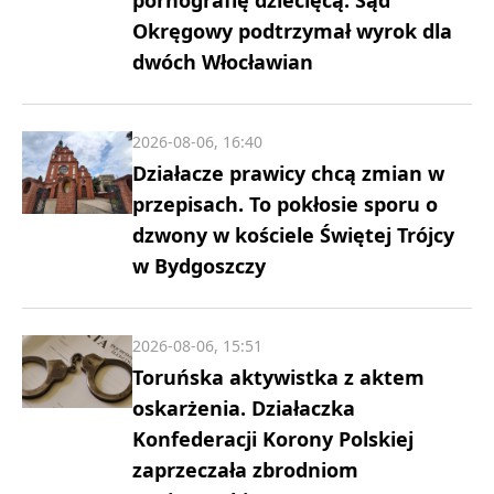
Okręgowy podtrzymał wyrok dla
dwóch Włocławian
2026-08-06, 16:40
Działacze prawicy chcą zmian w
przepisach. To pokłosie sporu o
dzwony w kościele Świętej Trójcy
w Bydgoszczy
2026-08-06, 15:51
Toruńska aktywistka z aktem
oskarżenia. Działaczka
Konfederacji Korony Polskiej
zaprzeczała zbrodniom