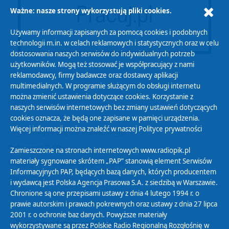
Ważne: nasze strony wykorzystują pliki cookies.
Używamy informacji zapisanych za pomocą cookies i podobnych
technologii m.in. w celach reklamowych i statystycznych oraz w celu
dostosowania naszych serwisów do indywidualnych potrzeb
użytkowników. Mogą też stosować je współpracujący z nami
reklamodawcy, firmy badawcze oraz dostawcy aplikacji
multimedialnych. W programie służącym do obsługi internetu
można zmienić ustawienia dotyczące cookies. Korzystanie z
Polityka Prywatności
naszych serwisów internetowych bez zmiany ustawień dotyczących
Zasady korzystania z Serwisu
cookies oznacza, że będą one zapisane w pamięci urządzenia.
Więcej informacji można znaleźć w naszej
Polityce prywatności
Organizacje Pożytku Publicznego
Cyfryzacja DAB+
Zamieszczone na stronach internetowych www.radiopik.pl
materiały sygnowane skrótem „PAP” stanowią element Serwisów
Polityka ochrony danych osobowych
Informacyjnych PAP, będących bazą danych, których producentem
Abonament
i wydawcą jest Polska Agencja Prasowa S.A. z siedzibą w Warszawie.
Zamówienia publiczne
Chronione są one przepisami ustawy z dnia 4 lutego 1994 r. o
prawie autorskim i prawach pokrewnych oraz ustawy z dnia 27 lipca
2001 r. o ochronie baz danych. Powyższe materiały
Biuletyn Informacji Publicznej
wykorzystywane są przez Polskie Radio Regionalną Rozgłośnię w