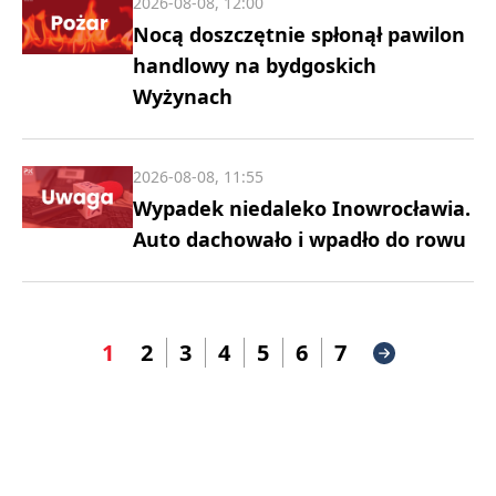
2026-08-08, 12:00
Nocą doszczętnie spłonął pawilon
handlowy na bydgoskich
Wyżynach
2026-08-08, 11:55
Wypadek niedaleko Inowrocławia.
Auto dachowało i wpadło do rowu
1
2
3
4
5
6
7