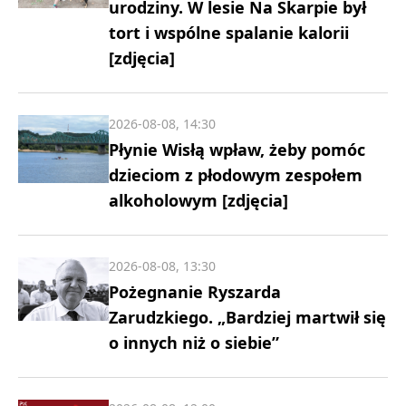
urodziny. W lesie Na Skarpie był
tort i wspólne spalanie kalorii
[zdjęcia]
2026-08-08, 14:30
Płynie Wisłą wpław, żeby pomóc
dzieciom z płodowym zespołem
alkoholowym [zdjęcia]
2026-08-08, 13:30
Pożegnanie Ryszarda
Zarudzkiego. „Bardziej martwił się
o innych niż o siebie”