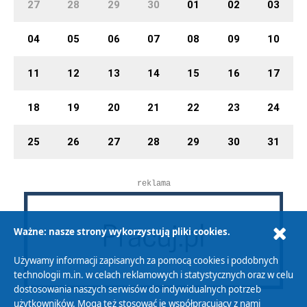
27
28
29
30
01
02
03
04
05
06
07
08
09
10
11
12
13
14
15
16
17
18
19
20
21
22
23
24
25
26
27
28
29
30
31
reklama
Ważne: nasze strony wykorzystują pliki cookies.
Używamy informacji zapisanych za pomocą cookies i podobnych
technologii m.in. w celach reklamowych i statystycznych oraz w celu
dostosowania naszych serwisów do indywidualnych potrzeb
użytkowników. Mogą też stosować je współpracujący z nami