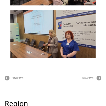
starsze
nowsze
Region