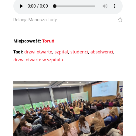
Relacja Mariusza Ludy
Miejscowość:
Toruń
Tagi:
drzwi otwarte
,
szpital
,
studenci
,
absolwenci
,
drzwi otwarte w szpitalu