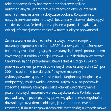
reklamodawcy, firmy badawcze oraz dostawcy aplikacji
multimedialnych. W programie służącym do obsługi internetu
można zmienić ustawienia dotyczące cookies. Korzystanie z
Polityka Prywatności
naszych serwisów internetowych bez zmiany ustawień dotyczących
Zasady korzystania z Serwisu
cookies oznacza, że będą one zapisane w pamięci urządzenia.
Więcej informacji można znaleźć w naszej
Polityce prywatności
Organizacje Pożytku Publicznego
Cyfryzacja DAB+
Zamieszczone na stronach internetowych www.radiopik.pl
materiały sygnowane skrótem „PAP” stanowią element Serwisów
Polityka ochrony danych osobowych
Informacyjnych PAP, będących bazą danych, których producentem
Abonament
i wydawcą jest Polska Agencja Prasowa S.A. z siedzibą w Warszawie.
Zamówienia publiczne
Chronione są one przepisami ustawy z dnia 4 lutego 1994 r. o
prawie autorskim i prawach pokrewnych oraz ustawy z dnia 27 lipca
2001 r. o ochronie baz danych. Powyższe materiały
Biuletyn Informacji Publicznej
wykorzystywane są przez Polskie Radio Regionalną Rozgłośnię w
Bydgoszczy „Polskie Radio Pomorza i Kujaw” S.A. na podstawie
stosownej umowy licencyjnej. Jakiekolwiek wykorzystywanie
przedmiotowych materiałów przez użytkowników Portalu, poza
przewidzianymi przez przepisy prawa wyjątkami, w szczególności
dozwolonym użytkiem osobistym, jest zabronione. PAP S.A.
zastrzega, iż dalsze rozpowszechnianie materiałów, o których mowa