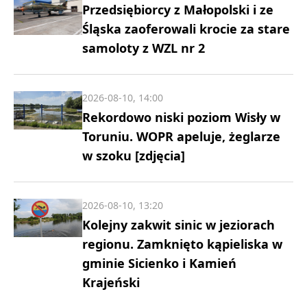
Przedsiębiorcy z Małopolski i ze
Śląska zaoferowali krocie za stare
samoloty z WZL nr 2
2026-08-10, 14:00
Rekordowo niski poziom Wisły w
Toruniu. WOPR apeluje, żeglarze
w szoku [zdjęcia]
2026-08-10, 13:20
Kolejny zakwit sinic w jeziorach
regionu. Zamknięto kąpieliska w
gminie Sicienko i Kamień
Krajeński