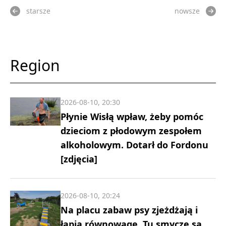
starsze
nowsze
Region
2026-08-10, 20:30
Płynie Wisłą wpław, żeby pomóc
dzieciom z płodowym zespołem
alkoholowym. Dotarł do Fordonu
[zdjęcia]
2026-08-10, 20:24
Na placu zabaw psy zjeżdżają i
łapią równowagę. Tu smycze są