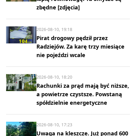
zbędne [zdjęcia]
2026-08-10, 19:18
Pirat drogowy pędził przez
Radziejów. Za karę trzy miesiące
nie pojeździ wcale
2026-08-10, 18:20
Rachunki za prąd mają być niższe,
a powietrze czystsze. Powstaną
spółdzielnie energetyczne
2026-08-10, 17:23
Uwaga na kleszcze. Już ponad 600