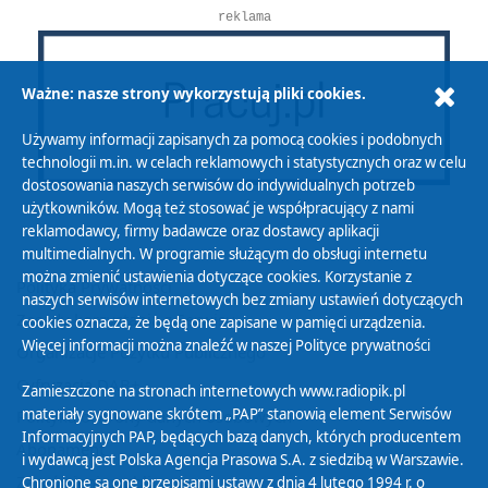
reklama
Ważne: nasze strony wykorzystują pliki cookies.
Używamy informacji zapisanych za pomocą cookies i podobnych
technologii m.in. w celach reklamowych i statystycznych oraz w celu
dostosowania naszych serwisów do indywidualnych potrzeb
użytkowników. Mogą też stosować je współpracujący z nami
reklamodawcy, firmy badawcze oraz dostawcy aplikacji
multimedialnych. W programie służącym do obsługi internetu
można zmienić ustawienia dotyczące cookies. Korzystanie z
Polityka Prywatności
naszych serwisów internetowych bez zmiany ustawień dotyczących
Zasady korzystania z Serwisu
cookies oznacza, że będą one zapisane w pamięci urządzenia.
Więcej informacji można znaleźć w naszej
Polityce prywatności
Organizacje Pożytku Publicznego
Cyfryzacja DAB+
Zamieszczone na stronach internetowych www.radiopik.pl
materiały sygnowane skrótem „PAP” stanowią element Serwisów
Polityka ochrony danych osobowych
Informacyjnych PAP, będących bazą danych, których producentem
Abonament
i wydawcą jest Polska Agencja Prasowa S.A. z siedzibą w Warszawie.
Zamówienia publiczne
Chronione są one przepisami ustawy z dnia 4 lutego 1994 r. o