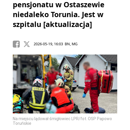
pensjonatu w Ostaszewie
niedaleko Torunia. Jest w
szpitalu [aktualizacja]
2026-05-19, 16:03 BN, MG
Na miejscu lądował śmigłowiec LPR/fot. OSP Papowo
Toruńskie