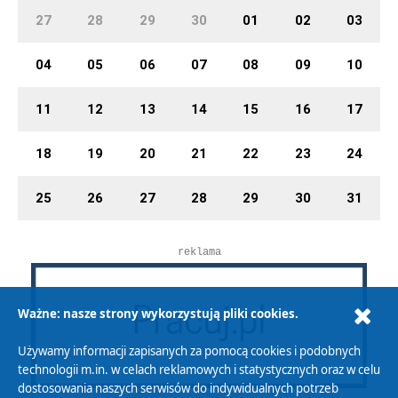
27
28
29
30
01
02
03
04
05
06
07
08
09
10
11
12
13
14
15
16
17
18
19
20
21
22
23
24
25
26
27
28
29
30
31
reklama
Ważne: nasze strony wykorzystują pliki cookies.
Używamy informacji zapisanych za pomocą cookies i podobnych
technologii m.in. w celach reklamowych i statystycznych oraz w celu
dostosowania naszych serwisów do indywidualnych potrzeb