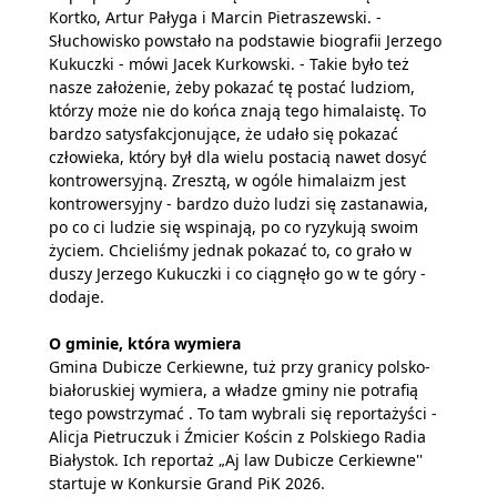
Kortko, Artur Pałyga i Marcin Pietraszewski. -
Słuchowisko powstało na podstawie biografii Jerzego
Kukuczki - mówi Jacek Kurkowski. - Takie było też
nasze założenie, żeby pokazać tę postać ludziom,
którzy może nie do końca znają tego himalaistę. To
bardzo satysfakcjonujące, że udało się pokazać
człowieka, który był dla wielu postacią nawet dosyć
kontrowersyjną. Zresztą, w ogóle himalaizm jest
kontrowersyjny - bardzo dużo ludzi się zastanawia,
po co ci ludzie się wspinają, po co ryzykują swoim
życiem. Chcieliśmy jednak pokazać to, co grało w
duszy Jerzego Kukuczki i co ciągnęło go w te góry -
dodaje.
O gminie, która wymiera
Gmina Dubicze Cerkiewne, tuż przy granicy polsko-
białoruskiej wymiera, a władze gminy nie potrafią
tego powstrzymać . To tam wybrali się reportażyści
-
Alicja Pietruczuk i Źmicier Kościn z Polskiego Radia
Białystok. Ich reportaż „Aj law Dubicze Cerkiewne''
startuje w Konkursie Grand PiK 2026.