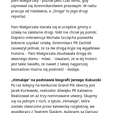
pani Małgorzaty - poznał jakiś czas temu, gdy
zajmował się dziennikarstwem prasowym. W radiu
pracuje od niedawna, a „Droga” to jego drugi
reportaż.
Pani Małgorzata starała się w urzędzie gminy o
szlakę na załatanie drogi. Nikt nie chciał jej pomóc.
Dopiero interwencja Michała Szczęcha pozwoliła
kobiecie uzyskać szlakę. Dziennikarz PR Zachód
zauważył jednak, że za ów drogą kryje się wyjątkowa
historia. - Pani Małgorzata zbudowała drogę do
własnego domu - mówi. - Uważam, że w tej historii
jest takie światło, że nawet z takiej najgorszej
beznadziei można się podnieść - dodaje.
„Himalaje” na podstawie biografii Jerzego Kukuczki
Po raz kolejny na konkursie Grand PiK obecny jest
Jacek Kurkowski, realizator dźwięku PR Katowice.
Realizował on aż trzy nominowane utwory. Skupmy
się na jednym z nich, o tytule „Himalaje”, które
zostało stworzone przez katowicką rozgłośnię, we
współpracy z Teatrem Śląskim. Autorami są Dariusz