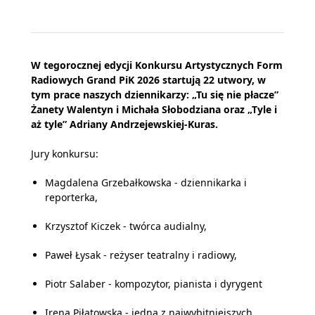
W tegorocznej edycji Konkursu Artystycznych Form
Radiowych Grand PiK 2026 startują 22 utwory, w
tym prace naszych dziennikarzy: „Tu się nie płacze”
Żanety Walentyn i Michała Słobodziana oraz „Tyle i
aż tyle” Adriany Andrzejewskiej-Kuras.
Jury konkursu:
Magdalena Grzebałkowska - dziennikarka i
reporterka,
Krzysztof Kiczek - twórca audialny,
Paweł Łysak - reżyser teatralny i radiowy,
Piotr Salaber - kompozytor, pianista i dyrygent
Irena Piłatowska - jedna z najwybitniejszych