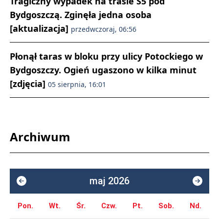
Tragiczny wypadek na trasie S5 pod
Bydgoszczą. Zginęła jedna osoba
[aktualizacja]
przedwczoraj, 06:56
Płonął taras w bloku przy ulicy Potockiego w
Bydgoszczy. Ogień ugaszono w kilka minut
[zdjęcia]
05 sierpnia, 16:01
Archiwum
maj 2026
Pon.
Wt.
Śr.
Czw.
Pt.
Sob.
Nd.