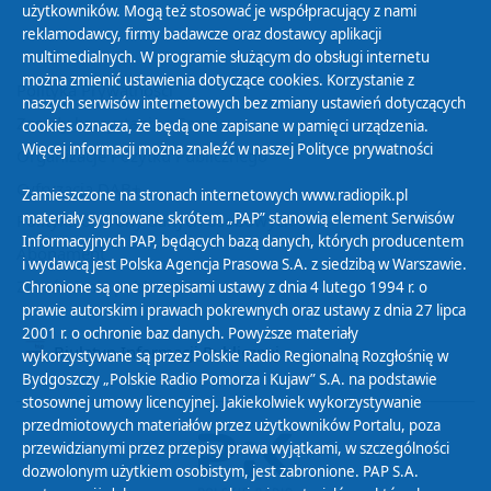
użytkowników. Mogą też stosować je współpracujący z nami
reklamodawcy, firmy badawcze oraz dostawcy aplikacji
multimedialnych. W programie służącym do obsługi internetu
można zmienić ustawienia dotyczące cookies. Korzystanie z
Polityka Prywatności
naszych serwisów internetowych bez zmiany ustawień dotyczących
Zasady korzystania z Serwisu
cookies oznacza, że będą one zapisane w pamięci urządzenia.
Więcej informacji można znaleźć w naszej
Polityce prywatności
Organizacje Pożytku Publicznego
Cyfryzacja DAB+
Zamieszczone na stronach internetowych www.radiopik.pl
materiały sygnowane skrótem „PAP” stanowią element Serwisów
Polityka ochrony danych osobowych
Informacyjnych PAP, będących bazą danych, których producentem
Abonament
i wydawcą jest Polska Agencja Prasowa S.A. z siedzibą w Warszawie.
Zamówienia publiczne
Chronione są one przepisami ustawy z dnia 4 lutego 1994 r. o
prawie autorskim i prawach pokrewnych oraz ustawy z dnia 27 lipca
2001 r. o ochronie baz danych. Powyższe materiały
Biuletyn Informacji Publicznej
wykorzystywane są przez Polskie Radio Regionalną Rozgłośnię w
Bydgoszczy „Polskie Radio Pomorza i Kujaw” S.A. na podstawie
stosownej umowy licencyjnej. Jakiekolwiek wykorzystywanie
przedmiotowych materiałów przez użytkowników Portalu, poza
przewidzianymi przez przepisy prawa wyjątkami, w szczególności
dozwolonym użytkiem osobistym, jest zabronione. PAP S.A.