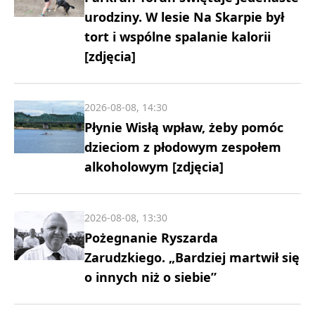
urodziny. W lesie Na Skarpie był
tort i wspólne spalanie kalorii
[zdjęcia]
2026-08-08, 14:30
Płynie Wisłą wpław, żeby pomóc
dzieciom z płodowym zespołem
alkoholowym [zdjęcia]
2026-08-08, 13:30
Pożegnanie Ryszarda
Zarudzkiego. „Bardziej martwił się
o innych niż o siebie”