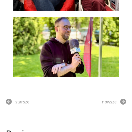
starsze
nowsze