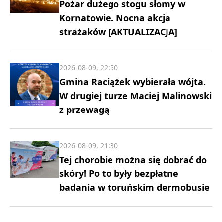
Pożar dużego stogu słomy w
Kornatowie. Nocna akcja
strażaków [AKTUALIZACJA]
2026-08-09, 22:50
Gmina Raciążek wybierała wójta.
W drugiej turze Maciej Malinowski
z przewagą
2026-08-09, 21:30
Tej chorobie można się dobrać do
skóry! Po to były bezpłatne
badania w toruńskim dermobusie