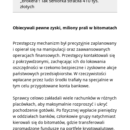
„brokera”! Tak seniorka straciła 410 tys.
złotych
Obiecywali pewne zyski, miliony prali w bitomatach
Przestępczy mechanizm był precyzyjnie zaplanowany
i opierał się na manipulacji oraz zaawansowanych
operacjach finansowych. Przestępcy kontaktowali się
z pokrzywdzonymi, zachęcając ich do lokowania
oszczędności w rzekomo bezpieczne i zyskowne akcje
państwowych przedsiębiorstw. W rzeczywistości
wpłacane przez ludzi środki trafiały na specjalnie w
tym celu przygotowane konta bankowe.
Sprawcy celowo zakładali wiele rachunków w różnych
placówkach, aby maksymalnie rozproszyć i ukryć
pochodzenie gotówki. Po fizycznej wypłacie pieniędzy
w oddziałach banków, członkowie grupy natychmiast
kierowali się do bitomatów, gdzie transferowali
zgromadzone fundusze na portfele kryptowalutowe.