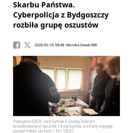
Skarbu Państwa.
Cyberpolicja z Bydgoszczy
rozbiła grupę oszustów
2026-05-19, 08:48 Monika Siwak/MK
Policjanci CBZC zatrzymali 3 osoby, którym
przedstawiono łącznie 14 zarzutów, a straty sięgają
ponad milion złotych / fot. CBZC