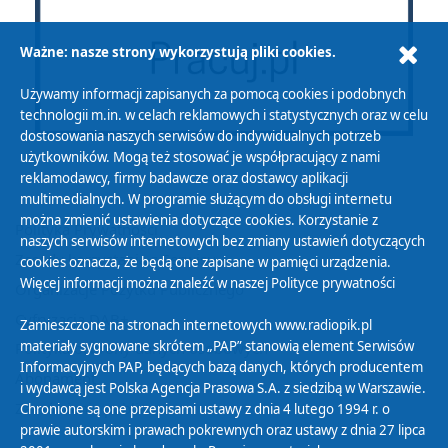
Ważne: nasze strony wykorzystują pliki cookies.
Używamy informacji zapisanych za pomocą cookies i podobnych
technologii m.in. w celach reklamowych i statystycznych oraz w celu
dostosowania naszych serwisów do indywidualnych potrzeb
użytkowników. Mogą też stosować je współpracujący z nami
reklamodawcy, firmy badawcze oraz dostawcy aplikacji
multimedialnych. W programie służącym do obsługi internetu
można zmienić ustawienia dotyczące cookies. Korzystanie z
Polityka Prywatności
naszych serwisów internetowych bez zmiany ustawień dotyczących
Zasady korzystania z Serwisu
cookies oznacza, że będą one zapisane w pamięci urządzenia.
Więcej informacji można znaleźć w naszej
Polityce prywatności
Organizacje Pożytku Publicznego
Cyfryzacja DAB+
Zamieszczone na stronach internetowych www.radiopik.pl
materiały sygnowane skrótem „PAP” stanowią element Serwisów
Polityka ochrony danych osobowych
Informacyjnych PAP, będących bazą danych, których producentem
Abonament
i wydawcą jest Polska Agencja Prasowa S.A. z siedzibą w Warszawie.
Zamówienia publiczne
Chronione są one przepisami ustawy z dnia 4 lutego 1994 r. o
prawie autorskim i prawach pokrewnych oraz ustawy z dnia 27 lipca