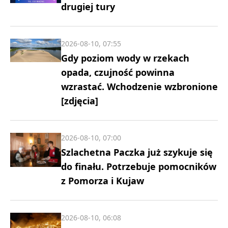
drugiej tury
2026-08-10, 07:55
Gdy poziom wody w rzekach
opada, czujność powinna
wzrastać. Wchodzenie wzbronione
[zdjęcia]
2026-08-10, 07:00
Szlachetna Paczka już szykuje się
do finału. Potrzebuje pomocników
z Pomorza i Kujaw
2026-08-10, 06:08