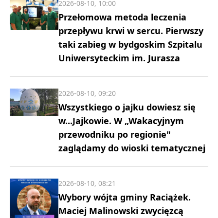
2026-08-10, 10:00
Przełomowa metoda leczenia
przepływu krwi w sercu. Pierwszy
taki zabieg w bydgoskim Szpitalu
Uniwersyteckim im. Jurasza
2026-08-10, 09:20
Wszystkiego o jajku dowiesz się
w...Jajkowie. W „Wakacyjnym
przewodniku po regionie"
zaglądamy do wioski tematycznej
2026-08-10, 08:21
Wybory wójta gminy Raciążek.
Maciej Malinowski zwycięzcą