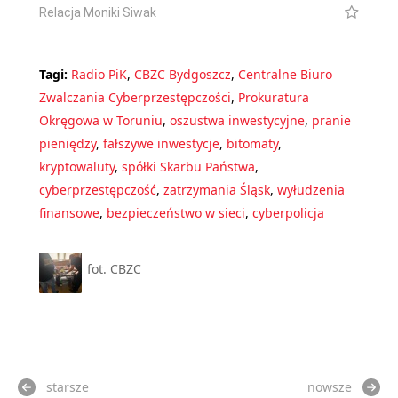
Relacja Moniki Siwak
Tagi:
Radio PiK
,
CBZC Bydgoszcz
,
Centralne Biuro
Zwalczania Cyberprzestępczości
,
Prokuratura
Okręgowa w Toruniu
,
oszustwa inwestycyjne
,
pranie
pieniędzy
,
fałszywe inwestycje
,
bitomaty
,
kryptowaluty
,
spółki Skarbu Państwa
,
cyberprzestępczość
,
zatrzymania Śląsk
,
wyłudzenia
finansowe
,
bezpieczeństwo w sieci
,
cyberpolicja
fot. CBZC
starsze
nowsze