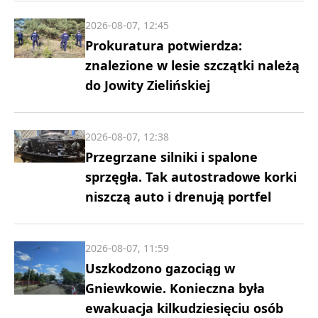
2026-08-07, 12:45
Prokuratura potwierdza:
znalezione w lesie szczątki należą
do Jowity Zielińskiej
2026-08-07, 12:38
Przegrzane silniki i spalone
sprzęgła. Tak autostradowe korki
niszczą auto i drenują portfel
2026-08-07, 11:59
Uszkodzono gazociąg w
Gniewkowie. Konieczna była
ewakuacja kilkudziesięciu osób