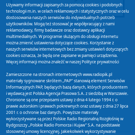
Używamy informacji zapisanych za pomocą cookies i podobnych
technologii m.in. w celach reklamowych i statystycznych oraz w celu
dostosowania naszych serwisów do indywidualnych potrzeb
użytkowników. Mogą też stosować je współpracujący z nami
reklamodawcy, firmy badawcze oraz dostawcy aplikacji
multimedialnych. W programie służącym do obsługi internetu
można zmienić ustawienia dotyczące cookies. Korzystanie z
Polityka Prywatności
naszych serwisów internetowych bez zmiany ustawień dotyczących
Zasady korzystania z Serwisu
cookies oznacza, że będą one zapisane w pamięci urządzenia.
Więcej informacji można znaleźć w naszej
Polityce prywatności
Organizacje Pożytku Publicznego
Cyfryzacja DAB+
Zamieszczone na stronach internetowych www.radiopik.pl
materiały sygnowane skrótem „PAP” stanowią element Serwisów
Polityka ochrony danych osobowych
Informacyjnych PAP, będących bazą danych, których producentem
Abonament
i wydawcą jest Polska Agencja Prasowa S.A. z siedzibą w Warszawie.
Zamówienia publiczne
Chronione są one przepisami ustawy z dnia 4 lutego 1994 r. o
prawie autorskim i prawach pokrewnych oraz ustawy z dnia 27 lipca
2001 r. o ochronie baz danych. Powyższe materiały
Biuletyn Informacji Publicznej
wykorzystywane są przez Polskie Radio Regionalną Rozgłośnię w
Bydgoszczy „Polskie Radio Pomorza i Kujaw” S.A. na podstawie
stosownej umowy licencyjnej. Jakiekolwiek wykorzystywanie