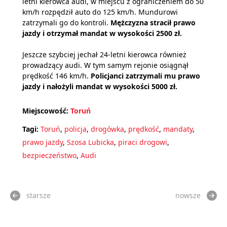
letni kierowca audi, w miejscu z ograniczeniem do 50
km/h rozpędził auto do 125 km/h. Mundurowi
zatrzymali go do kontroli.
Mężczyzna stracił prawo
jazdy i otrzymał mandat w wysokości 2500 zł.
Jeszcze szybciej jechał 24-letni kierowca również
prowadzący audi. W tym samym rejonie osiągnął
prędkość 146 km/h.
Policjanci zatrzymali mu prawo
jazdy i nałożyli mandat w wysokości 5000 zł.
Miejscowość:
Toruń
Tagi:
Toruń
,
policja
,
drogówka
,
prędkość
,
mandaty
,
prawo jazdy
,
Szosa Lubicka
,
piraci drogowi
,
bezpieczeństwo
,
Audi
starsze
nowsze