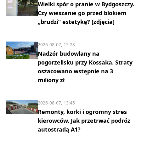
Wielki spór o pranie w Bydgoszczy.
Czy wieszanie go przed blokiem
„brudzi” estetykę? [zdjęcia]
2026-08-07, 15:28
Nadzór budowlany na
pogorzelisku przy Kossaka. Straty
oszacowano wstępnie na 3
miliony zł
2026-08-07, 13:45
Remonty, korki i ogromny stres
kierowców. Jak przetrwać podróż
autostradą A1?