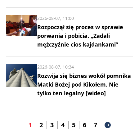
2026-08-07, 11:00
Rozpoczął się proces w sprawie
porwania i pobicia. „Zadali
mężczyźnie cios kajdankami”
2026-08-07, 10:34
Rozwija się biznes wokół pomnika
Matki Bożej pod Kikołem. Nie
tylko ten legalny [wideo]
1
2
3
4
5
6
7