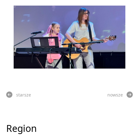
starsze
nowsze
Region