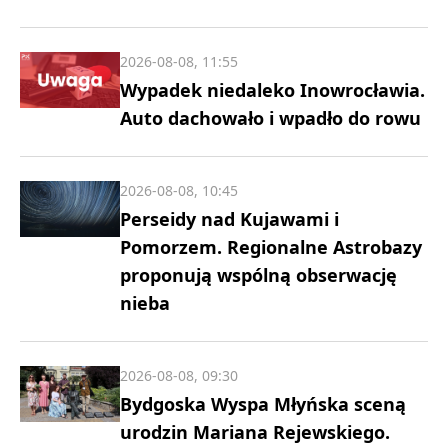
2026-08-08, 11:55
Wypadek niedaleko Inowrocławia.
Auto dachowało i wpadło do rowu
2026-08-08, 10:45
Perseidy nad Kujawami i
Pomorzem. Regionalne Astrobazy
proponują wspólną obserwację
nieba
2026-08-08, 09:30
Bydgoska Wyspa Młyńska sceną
urodzin Mariana Rejewskiego.