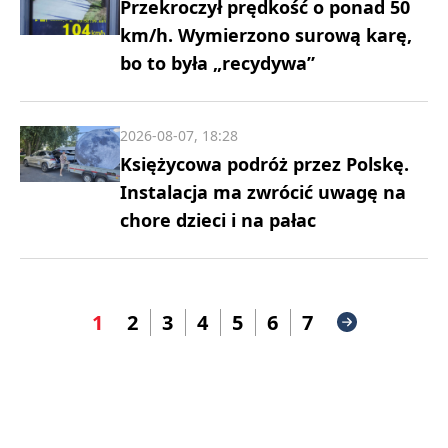
Przekroczył prędkość o ponad 50
km/h. Wymierzono surową karę,
bo to była „recydywa”
2026-08-07, 18:28
Księżycowa podróż przez Polskę.
Instalacja ma zwrócić uwagę na
chore dzieci i na pałac
1
2
3
4
5
6
7