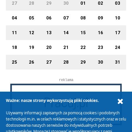
27
28
29
30
01
02
03
04
05
06
07
08
09
10
11
12
13
14
15
16
17
18
19
20
21
22
23
24
25
26
27
28
29
30
31
reklama
Ważne: nasze strony wykorzystują pliki cookies.
Używamy informacji zapisanych za pomocą cookies i podobnych
technologii m.in. w celach reklamowych i statystycznych oraz w celu
dostosowania naszych serwisów do indywidualnych potrzeb
użytkowników. Mogą też stosować je współpracujący z nami