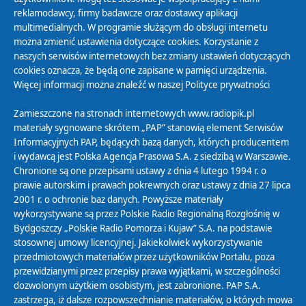
reklamodawcy, firmy badawcze oraz dostawcy aplikacji
multimedialnych. W programie służącym do obsługi internetu
można zmienić ustawienia dotyczące cookies. Korzystanie z
Polityka Prywatności
naszych serwisów internetowych bez zmiany ustawień dotyczących
Zasady korzystania z Serwisu
cookies oznacza, że będą one zapisane w pamięci urządzenia.
Więcej informacji można znaleźć w naszej
Polityce prywatności
Organizacje Pożytku Publicznego
Cyfryzacja DAB+
Zamieszczone na stronach internetowych www.radiopik.pl
materiały sygnowane skrótem „PAP” stanowią element Serwisów
Polityka ochrony danych osobowych
Informacyjnych PAP, będących bazą danych, których producentem
Abonament
i wydawcą jest Polska Agencja Prasowa S.A. z siedzibą w Warszawie.
Zamówienia publiczne
Chronione są one przepisami ustawy z dnia 4 lutego 1994 r. o
prawie autorskim i prawach pokrewnych oraz ustawy z dnia 27 lipca
2001 r. o ochronie baz danych. Powyższe materiały
Biuletyn Informacji Publicznej
wykorzystywane są przez Polskie Radio Regionalną Rozgłośnię w
Bydgoszczy „Polskie Radio Pomorza i Kujaw” S.A. na podstawie
stosownej umowy licencyjnej. Jakiekolwiek wykorzystywanie
przedmiotowych materiałów przez użytkowników Portalu, poza
przewidzianymi przez przepisy prawa wyjątkami, w szczególności
dozwolonym użytkiem osobistym, jest zabronione. PAP S.A.
zastrzega, iż dalsze rozpowszechnianie materiałów, o których mowa