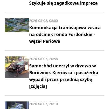
Szykuje się zagadkowa impreza
2026-08-08, 08:00
Komunikacja tramwajowa wraca
na odcinek rondo Fordońskie -
węzeł Perłowa
2026-08-07, 20:58
Samochód uderzył w drzewo w
Borównie. Kierowca i pasażerka
wypadli przez przednią szybę
[zdjęcia]
2026-08-07, 20:10