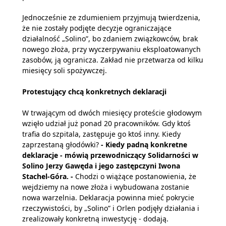
Jednocześnie ze zdumieniem przyjmują twierdzenia,
że nie zostały podjęte decyzje ograniczające
działalność „Solino”, bo zdaniem związkowców, brak
nowego złoża, przy wyczerpywaniu eksploatowanych
zasobów, ją ogranicza. Zakład nie przetwarza od kilku
miesięcy soli spożywczej.
Protestujący chcą konkretnych deklaracji
W trwającym od dwóch miesięcy proteście głodowym
wzięło udział już ponad 20 pracowników. Gdy ktoś
trafia do szpitala, zastępuje go ktoś inny. Kiedy
zaprzestaną głodówki?
- Kiedy padną konkretne
deklaracje - mówią przewodniczący Solidarności w
Solino Jerzy Gawęda i jego zastępczyni Iwona
Stachel-Góra. -
Chodzi o wiążące postanowienia, że
wejdziemy na nowe złoża i wybudowana zostanie
nowa warzelnia. Deklaracja powinna mieć pokrycie
rzeczywistości, by „Solino” i Orlen podjęły działania i
zrealizowały konkretną inwestycję - dodają.