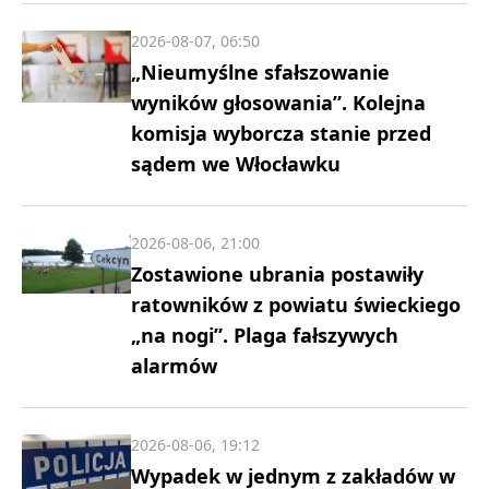
2026-08-07, 06:50
„Nieumyślne sfałszowanie
wyników głosowania”. Kolejna
komisja wyborcza stanie przed
sądem we Włocławku
2026-08-06, 21:00
Zostawione ubrania postawiły
ratowników z powiatu świeckiego
„na nogi”. Plaga fałszywych
alarmów
2026-08-06, 19:12
Wypadek w jednym z zakładów w