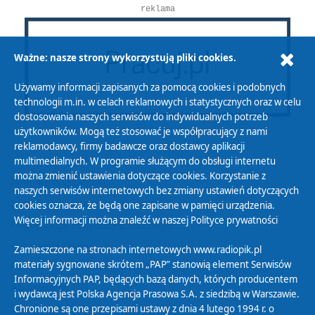
reklama
Ważne: nasze strony wykorzystują pliki cookies.
Używamy informacji zapisanych za pomocą cookies i podobnych
technologii m.in. w celach reklamowych i statystycznych oraz w celu
dostosowania naszych serwisów do indywidualnych potrzeb
użytkowników. Mogą też stosować je współpracujący z nami
reklamodawcy, firmy badawcze oraz dostawcy aplikacji
multimedialnych. W programie służącym do obsługi internetu
można zmienić ustawienia dotyczące cookies. Korzystanie z
Polityka Prywatności
naszych serwisów internetowych bez zmiany ustawień dotyczących
Zasady korzystania z Serwisu
cookies oznacza, że będą one zapisane w pamięci urządzenia.
Więcej informacji można znaleźć w naszej
Polityce prywatności
Organizacje Pożytku Publicznego
Cyfryzacja DAB+
Zamieszczone na stronach internetowych www.radiopik.pl
materiały sygnowane skrótem „PAP” stanowią element Serwisów
Polityka ochrony danych osobowych
Informacyjnych PAP, będących bazą danych, których producentem
Abonament
i wydawcą jest Polska Agencja Prasowa S.A. z siedzibą w Warszawie.
Zamówienia publiczne
Chronione są one przepisami ustawy z dnia 4 lutego 1994 r. o