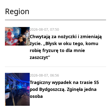
Region
2026-08-07, 07:50
Chwytają za nożyczki i zmieniają
życie. „Błysk w oku tego, komu
robię fryzurę to dla mnie
zaszczyt”
2026-08-07, 06:56
Tragiczny wypadek na trasie S5
pod Bydgoszczą. Zginęła jedna
osoba