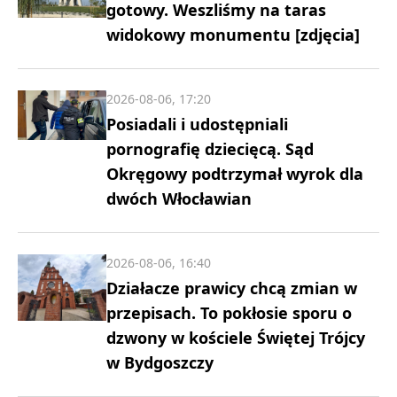
gotowy. Weszliśmy na taras
widokowy monumentu [zdjęcia]
2026-08-06, 17:20
Posiadali i udostępniali
pornografię dziecięcą. Sąd
Okręgowy podtrzymał wyrok dla
dwóch Włocławian
2026-08-06, 16:40
Działacze prawicy chcą zmian w
przepisach. To pokłosie sporu o
dzwony w kościele Świętej Trójcy
w Bydgoszczy