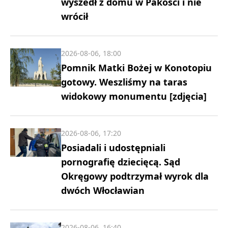
wyszedł z domu w Pakości i nie
wrócił
2026-08-06, 18:00
Pomnik Matki Bożej w Konotopiu
gotowy. Weszliśmy na taras
widokowy monumentu [zdjęcia]
2026-08-06, 17:20
Posiadali i udostępniali
pornografię dziecięcą. Sąd
Okręgowy podtrzymał wyrok dla
dwóch Włocławian
2026-08-06, 16:40