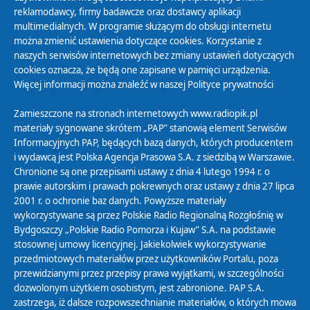
reklamodawcy, firmy badawcze oraz dostawcy aplikacji
multimedialnych. W programie służącym do obsługi internetu
można zmienić ustawienia dotyczące cookies. Korzystanie z
Polityka Prywatności
naszych serwisów internetowych bez zmiany ustawień dotyczących
Zasady korzystania z Serwisu
cookies oznacza, że będą one zapisane w pamięci urządzenia.
Więcej informacji można znaleźć w naszej
Polityce prywatności
Organizacje Pożytku Publicznego
Cyfryzacja DAB+
Zamieszczone na stronach internetowych www.radiopik.pl
materiały sygnowane skrótem „PAP” stanowią element Serwisów
Polityka ochrony danych osobowych
Informacyjnych PAP, będących bazą danych, których producentem
Abonament
i wydawcą jest Polska Agencja Prasowa S.A. z siedzibą w Warszawie.
Zamówienia publiczne
Chronione są one przepisami ustawy z dnia 4 lutego 1994 r. o
prawie autorskim i prawach pokrewnych oraz ustawy z dnia 27 lipca
2001 r. o ochronie baz danych. Powyższe materiały
Biuletyn Informacji Publicznej
wykorzystywane są przez Polskie Radio Regionalną Rozgłośnię w
Bydgoszczy „Polskie Radio Pomorza i Kujaw” S.A. na podstawie
stosownej umowy licencyjnej. Jakiekolwiek wykorzystywanie
przedmiotowych materiałów przez użytkowników Portalu, poza
przewidzianymi przez przepisy prawa wyjątkami, w szczególności
dozwolonym użytkiem osobistym, jest zabronione. PAP S.A.
zastrzega, iż dalsze rozpowszechnianie materiałów, o których mowa