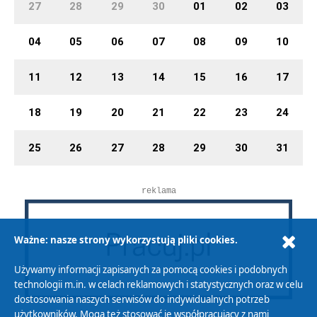
27
28
29
30
01
02
03
04
05
06
07
08
09
10
11
12
13
14
15
16
17
18
19
20
21
22
23
24
25
26
27
28
29
30
31
reklama
Ważne: nasze strony wykorzystują pliki cookies.
Używamy informacji zapisanych za pomocą cookies i podobnych
technologii m.in. w celach reklamowych i statystycznych oraz w celu
dostosowania naszych serwisów do indywidualnych potrzeb
użytkowników. Mogą też stosować je współpracujący z nami