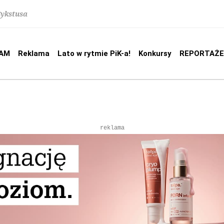
Sykstusa
AM
Reklama
Lato w rytmie PiK-a!
Konkursy
REPORTAŻE
reklama