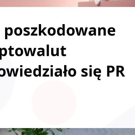
u poszkodowane
yptowalut
owiedziało się PR