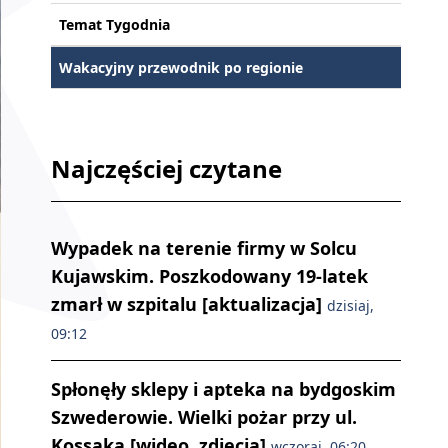
Temat Tygodnia
Wakacyjny przewodnik po regionie
Najczęściej czytane
Wypadek na terenie firmy w Solcu
Kujawskim. Poszkodowany 19-latek
zmarł w szpitalu [aktualizacja]
dzisiaj,
09:12
Spłonęły sklepy i apteka na bydgoskim
Szwederowie. Wielki pożar przy ul.
Kossaka [wideo, zdjęcia]
wczoraj, 06:20