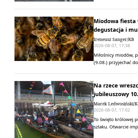
Miodowa fiesta 
degustacja i m
Ireneusz Sanger/KB
2026-08-07, 17:38
Miłośnicy miodów, ps
(9.08.) przyjechać 
Na rzece wreszci
jubileuszowy 10.
Marek Ledwosiński/
2026-08-07, 17:02
To święto królowej p
szlaku. Otwarcie imp