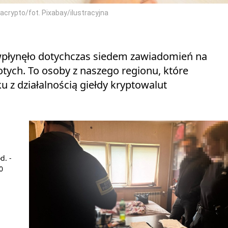
crypto/fot. Pixabay/ilustracyjna
płynęło dotychczas siedem zawiadomień na
otych. To osoby z naszego regionu, które
u z działalnością giełdy kryptowalut
d. -
0