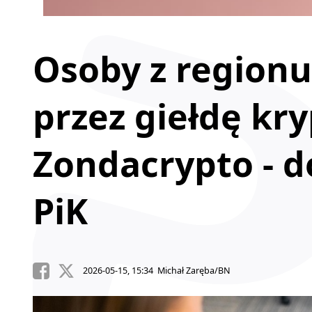
Osoby z region
przez giełdę kr
Zondacrypto - d
PiK
2026-05-15, 15:34 Michał Zaręba/BN