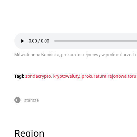
Mówi Joanna Becińska, prokurator rejonowy w prokuraturze 
Tagi:
zondacrypto
,
kryptowaluty
,
prokuratura rejonowa tor
starsze
Region