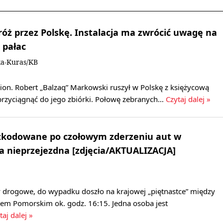
óż przez Polskę. Instalacja ma zwrócić uwagę na
a pałac
ka-Kuras/KB
lion. Robert „Balzaq” Markowski ruszył w Polskę z księżycową
 przyciągnąć do jego zbiórki. Połowę zebranych…
Czytaj dalej »
zkodowane po czołowym zderzeniu aut w
a nieprzejezdna [zdjęcia/AKTUALIZACJA]
y drogowe, do wypadku doszło na krajowej „piętnastce” między
m Pomorskim ok. godz. 16:15. Jedna osoba jest
taj dalej »