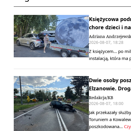
Księżycowa podr
chore dzieci i n
Adriana Andrzejews
2026-08-07, 18:28
Z księżycem... po mi
instalacją, która ma
Dwie osoby pos
Elzanowie. Drog
Redakcja/KB
2026-08-07, 18:00
Jak przekazały służb
Toruniem a Kowalewe
poszkodowana…
Czy