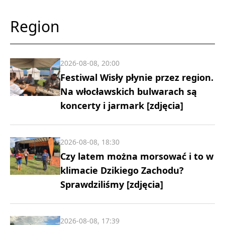
Region
2026-08-08, 20:00
Festiwal Wisły płynie przez region.
Na włocławskich bulwarach są
koncerty i jarmark [zdjęcia]
2026-08-08, 18:30
Czy latem można morsować i to w
klimacie Dzikiego Zachodu?
Sprawdziliśmy [zdjęcia]
2026-08-08, 17:39