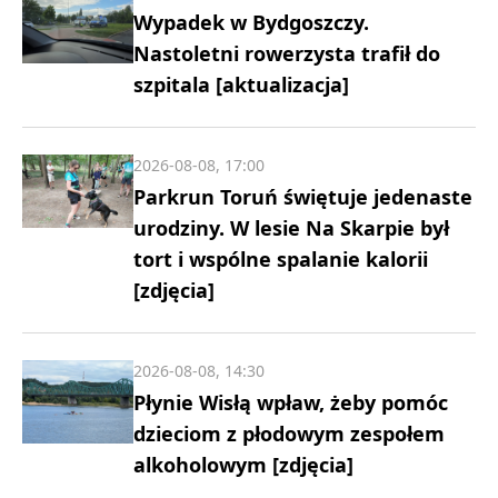
Wypadek w Bydgoszczy.
Nastoletni rowerzysta trafił do
szpitala [aktualizacja]
2026-08-08, 17:00
Parkrun Toruń świętuje jedenaste
urodziny. W lesie Na Skarpie był
tort i wspólne spalanie kalorii
[zdjęcia]
2026-08-08, 14:30
Płynie Wisłą wpław, żeby pomóc
dzieciom z płodowym zespołem
alkoholowym [zdjęcia]