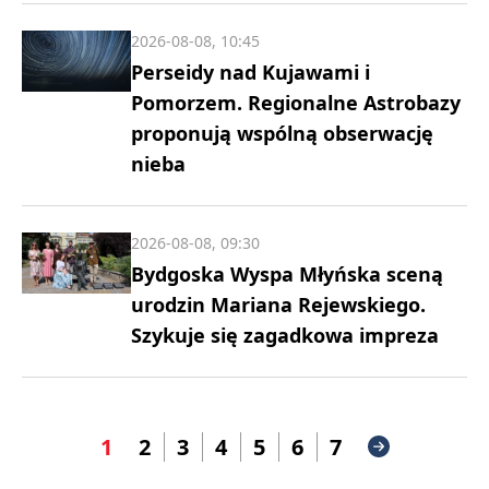
2026-08-08, 10:45
Perseidy nad Kujawami i
Pomorzem. Regionalne Astrobazy
proponują wspólną obserwację
nieba
2026-08-08, 09:30
Bydgoska Wyspa Młyńska sceną
urodzin Mariana Rejewskiego.
Szykuje się zagadkowa impreza
1
2
3
4
5
6
7