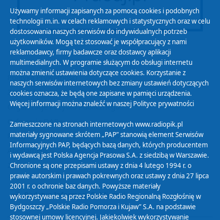
Używamy informacji zapisanych za pomocą cookies i podobnych
technologii m.in. w celach reklamowych i statystycznych oraz w celu
dostosowania naszych serwisów do indywidualnych potrzeb
użytkowników. Mogą też stosować je współpracujący z nami
reklamodawcy, firmy badawcze oraz dostawcy aplikacji
multimedialnych. W programie służącym do obsługi internetu
można zmienić ustawienia dotyczące cookies. Korzystanie z
Polityka Prywatności
naszych serwisów internetowych bez zmiany ustawień dotyczących
Zasady korzystania z Serwisu
cookies oznacza, że będą one zapisane w pamięci urządzenia.
Więcej informacji można znaleźć w naszej
Polityce prywatności
Organizacje Pożytku Publicznego
Cyfryzacja DAB+
Zamieszczone na stronach internetowych www.radiopik.pl
materiały sygnowane skrótem „PAP” stanowią element Serwisów
Polityka ochrony danych osobowych
Informacyjnych PAP, będących bazą danych, których producentem
Abonament
i wydawcą jest Polska Agencja Prasowa S.A. z siedzibą w Warszawie.
Zamówienia publiczne
Chronione są one przepisami ustawy z dnia 4 lutego 1994 r. o
prawie autorskim i prawach pokrewnych oraz ustawy z dnia 27 lipca
2001 r. o ochronie baz danych. Powyższe materiały
Biuletyn Informacji Publicznej
wykorzystywane są przez Polskie Radio Regionalną Rozgłośnię w
Bydgoszczy „Polskie Radio Pomorza i Kujaw” S.A. na podstawie
stosownej umowy licencyjnej. Jakiekolwiek wykorzystywanie