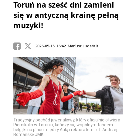
Toruń na sześć dni zamieni
się w antyczną krainę pełną
muzyki!
2026-05-15, 16:42 Mariusz Luda/KB
Tradycyjny pochód juwenaliowy, który oficjalnie otwiera
Piernikalia w Toruniu, kończy się wspólnym tańcem
belgijki na placu między Aulą i rektoratem fot. Andrzej
Romański/UMK