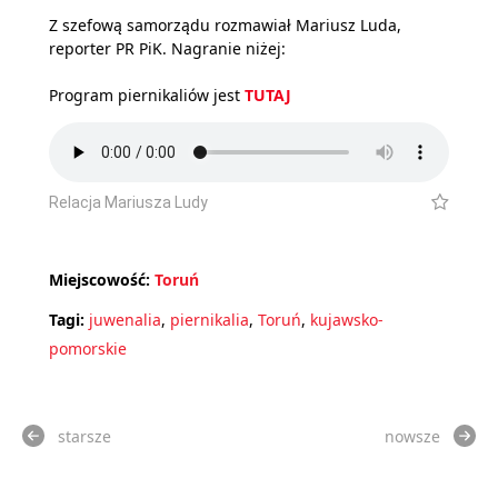
Z szefową samorządu rozmawiał Mariusz Luda,
reporter PR PiK. Nagranie niżej:
Program piernikaliów jest
TUTAJ
Relacja Mariusza Ludy
Miejscowość:
Toruń
Tagi:
juwenalia
,
piernikalia
,
Toruń
,
kujawsko-
pomorskie
starsze
nowsze