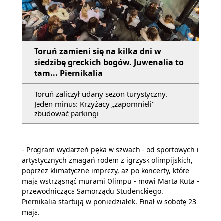
Toruń zamieni się na kilka dni w
siedzibę greckich bogów. Juwenalia to
tam... Piernikalia
Toruń zaliczył udany sezon turystyczny.
Jeden minus: Krzyżacy „zapomnieli"
zbudować parkingi
- Program wydarzeń pęka w szwach - od sportowych i
artystycznych zmagań rodem z igrzysk olimpijskich,
poprzez klimatyczne imprezy, aż po koncerty, które
mają wstrząsnąć murami Olimpu - mówi Marta Kuta -
przewodnicząca Samorządu Studenckiego.
Piernikalia startują w poniedziałek. Finał w sobotę 23
maja.