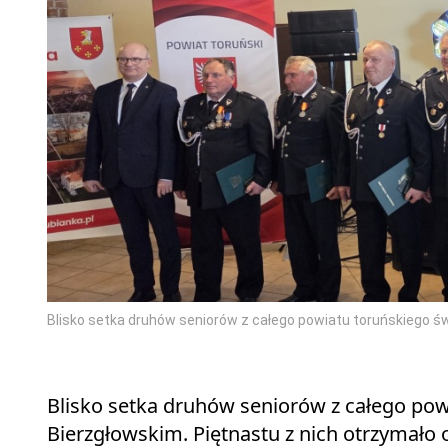
Blisko setka druhów seniorów z całego powiatu toruńskiego 
Blisko setka druhów seniorów z całego po
Bierzgłowskim. Piętnastu z nich otrzymało o