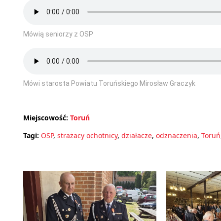
Mówią seniorzy z OSP
Mówi starosta Powiatu Toruńskiego Mirosław Graczyk
Miejscowość:
Toruń
Tagi:
OSP
,
strażacy ochotnicy
,
działacze
,
odznaczenia
,
Toruń