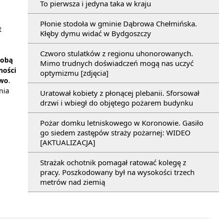
To pierwsza i jedyna taka w kraju
Płonie stodoła w gminie Dąbrowa Chełmińska.
t
Kłęby dymu widać w Bydgoszczy
Czworo stulatków z regionu uhonorowanych.
sobą
Mimo trudnych doświadczeń mogą nas uczyć
ności
optymizmu [zdjęcia]
two
.
nia
Uratował kobiety z płonącej plebanii. Sforsował
drzwi i wbiegł do objętego pożarem budynku
Pożar domku letniskowego w Koronowie. Gasiło
go siedem zastępów straży pożarnej: WIDEO
[AKTUALIZACJA]
Strażak ochotnik pomagał ratować kolegę z
pracy. Poszkodowany był na wysokości trzech
metrów nad ziemią