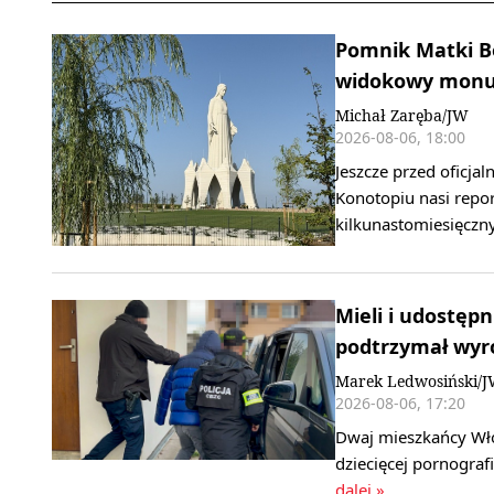
Pomnik Matki B
widokowy monum
Michał Zaręba/JW
2026-08-06, 18:00
Jeszcze przed oficj
Konotopiu nasi repor
kilkunastomiesięcz
Mieli i udostępn
podtrzymał wyr
Marek Ledwosiński/
2026-08-06, 17:20
Dwaj mieszkańcy Wło
dziecięcej pornogra
dalej »