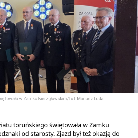
świętowała w Zamku Bierzgłowskim/fot. Mariusz Luda
wiatu toruńskiego świętowała w Zamku
dznaki od starosty. Zjazd był też okazją do