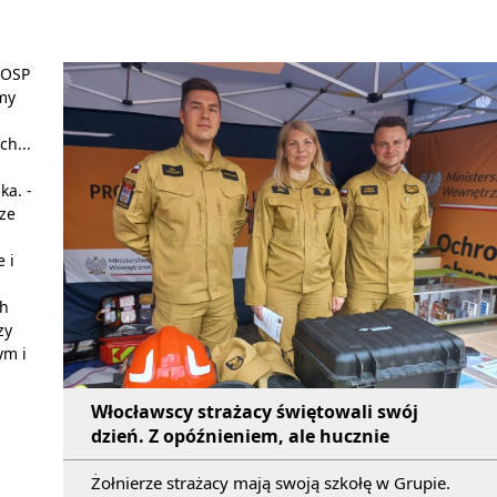
 OSP
śmy
ch...
ka. -
ze
 i
ch
zy
ym i
Włocławscy strażacy świętowali swój
dzień. Z opóźnieniem, ale hucznie
Żołnierze strażacy mają swoją szkołę w Grupie.