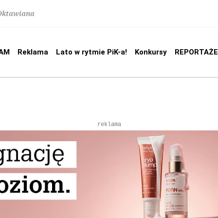
 Oktawiana
AM
Reklama
Lato w rytmie PiK-a!
Konkursy
REPORTAŻE
reklama