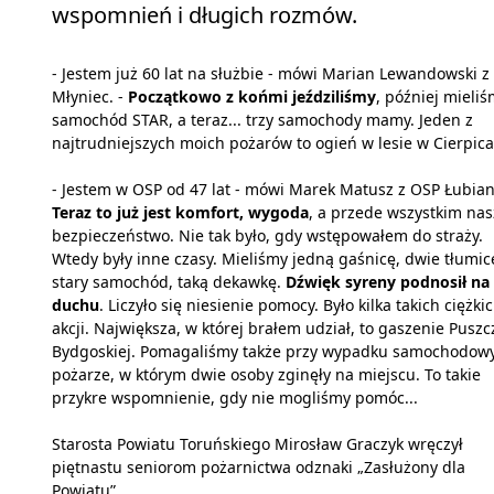
wspomnień i długich rozmów.
- Jestem już 60 lat na służbie - mówi Marian Lewandowski z
Młyniec. -
Początkowo z końmi jeździliśmy
, później mieli
samochód STAR, a teraz... trzy samochody mamy. Jeden z
najtrudniejszych moich pożarów to ogień w lesie w Cierpica
- Jestem w OSP od 47 lat - mówi Marek Matusz z OSP Łubian
Teraz to już jest komfort, wygoda
, a przede wszystkim nas
bezpieczeństwo. Nie tak było, gdy wstępowałem do straży.
Wtedy były inne czasy. Mieliśmy jedną gaśnicę, dwie tłumice
stary samochód, taką dekawkę.
Dźwięk syreny podnosił na
duchu
. Liczyło się niesienie pomocy. Było kilka takich ciężki
akcji. Największa, w której brałem udział, to gaszenie Puszc
Bydgoskiej. Pomagaliśmy także przy wypadku samochodow
pożarze, w którym dwie osoby zginęły na miejscu. To takie
przykre wspomnienie, gdy nie mogliśmy pomóc...
Starosta Powiatu Toruńskiego Mirosław Graczyk wręczył
piętnastu seniorom pożarnictwa odznaki „Zasłużony dla
Powiatu”.