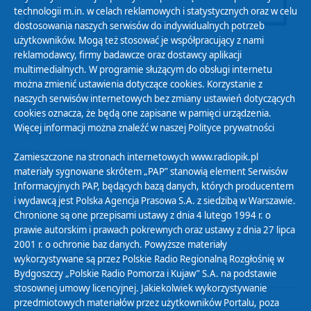
technologii m.in. w celach reklamowych i statystycznych oraz w celu
dostosowania naszych serwisów do indywidualnych potrzeb
użytkowników. Mogą też stosować je współpracujący z nami
reklamodawcy, firmy badawcze oraz dostawcy aplikacji
multimedialnych. W programie służącym do obsługi internetu
można zmienić ustawienia dotyczące cookies. Korzystanie z
Polityka Prywatności
naszych serwisów internetowych bez zmiany ustawień dotyczących
Zasady korzystania z Serwisu
cookies oznacza, że będą one zapisane w pamięci urządzenia.
Więcej informacji można znaleźć w naszej
Polityce prywatności
Organizacje Pożytku Publicznego
Cyfryzacja DAB+
Zamieszczone na stronach internetowych www.radiopik.pl
materiały sygnowane skrótem „PAP” stanowią element Serwisów
Polityka ochrony danych osobowych
Informacyjnych PAP, będących bazą danych, których producentem
Abonament
i wydawcą jest Polska Agencja Prasowa S.A. z siedzibą w Warszawie.
Zamówienia publiczne
Chronione są one przepisami ustawy z dnia 4 lutego 1994 r. o
prawie autorskim i prawach pokrewnych oraz ustawy z dnia 27 lipca
2001 r. o ochronie baz danych. Powyższe materiały
Biuletyn Informacji Publicznej
wykorzystywane są przez Polskie Radio Regionalną Rozgłośnię w
Bydgoszczy „Polskie Radio Pomorza i Kujaw” S.A. na podstawie
stosownej umowy licencyjnej. Jakiekolwiek wykorzystywanie
przedmiotowych materiałów przez użytkowników Portalu, poza