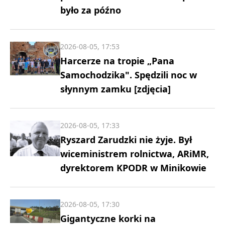
było za późno
2026-08-05, 17:53
Harcerze na tropie „Pana
Samochodzika". Spędzili noc w
słynnym zamku [zdjęcia]
2026-08-05, 17:33
Ryszard Zarudzki nie żyje. Był
wiceministrem rolnictwa, ARiMR,
dyrektorem KPODR w Minikowie
2026-08-05, 17:30
Gigantyczne korki na