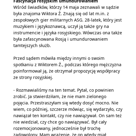
Fascynacja rosyjskim umundurowaniem
Wśród świadków, którzy 14 maja zeznawali w sądzie
była znajoma Wiktora Ź. Znają się od lat m.in. z
zespołowych gier militarnych ASG. 28-latek, który jest
muzykiem i językoznawcą, uczył ją także gry na
instrumencie i języka rosyjskiego. Wówczas ona także
była zafascynowana Rosją i umundurowaniem
tamtejszych służb.
Przed sądem mówiła między innymi o swoim
spotkaniu z Wiktorem Ź., podczas którego mężczyzna
poinformował ją, że otrzymał propozycję współpracy
ze strony rosyjskiej.
- Rozmawialiśmy na ten temat. Pytał, co powinien
zrobić. Ja stwierdziłam, że nie mam zielonego
pojęcia. Przestraszyłam się wtedy dosyć mocno. Nie
wiem, co później, szczerze mówiąc, się wydarzyło, czy
nawiązał ten kontakt, czy nie nawiązywał. On sam też
nie wiedział, czy chce go nawiązywać. Był cały
rozemocjonowany, jednocześnie był trochę
zadowolony. Mam wrażenie, że on wtedy miał