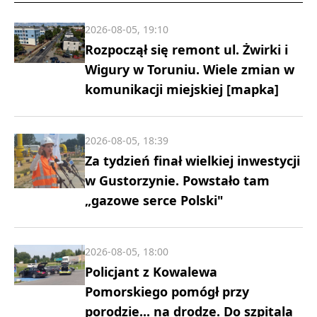
2026-08-05, 19:10
Rozpoczął się remont ul. Żwirki i
Wigury w Toruniu. Wiele zmian w
komunikacji miejskiej [mapka]
2026-08-05, 18:39
Za tydzień finał wielkiej inwestycji
w Gustorzynie. Powstało tam
„gazowe serce Polski"
2026-08-05, 18:00
Policjant z Kowalewa
Pomorskiego pomógł przy
porodzie... na drodze. Do szpitala