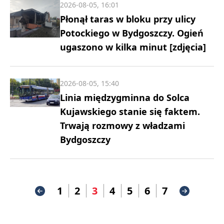
2026-08-05, 16:01
Płonął taras w bloku przy ulicy
Potockiego w Bydgoszczy. Ogień
ugaszono w kilka minut [zdjęcia]
2026-08-05, 15:40
Linia międzygminna do Solca
Kujawskiego stanie się faktem.
Trwają rozmowy z władzami
Bydgoszczy
1
2
3
4
5
6
7