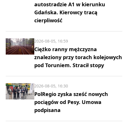
autostradzie A1 w kierunku
Gdańska. Kierowcy tracą
cierpliwość
2026-08-05, 16:59
Ciężko ranny mężczyzna
znaleziony przy torach kolejowych
pod Toruniem. Stracił stopy
2026-08-05, 16:30
PolRegio zyska sześć nowych
pociągów od Pesy. Umowa
podpisana