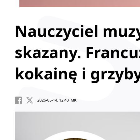
Nauczyciel muzy
skazany. Franc
kokainę i grzy
2026-05-14, 12:40 MK