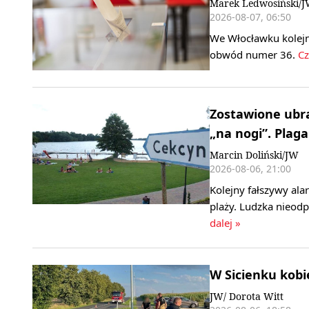
Marek Ledwosiński/
2026-08-07, 06:50
We Włocławku kolejn
obwód numer 36.
Cz
Zostawione ubra
„na nogi”. Plag
Marcin Doliński/JW
2026-08-06, 21:00
Kolejny fałszywy al
plaży. Ludzka nieod
dalej »
W Sicienku kobi
JW/ Dorota Witt