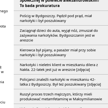
Społecznej w powiecie aleksandrowskim?
To bada prokuratura
dnego
Pościg w Bydgoszczy. Pędził pod prąd, miał
narkotyki i był poszukiwany
wota
Zaciągnął dzieci do auta, wyjął nóż, zmuszał do
zażywania narkotyków. Bydgoszczanin jest w
areszcie
Kierowca był pijany, a pasażer miał przy sobie
narkotyki i był poszukiwany
Narkotyki i nieletni klient w mieszkaniu dilera z
ę
Nakła. 22-latek jest już w areszcie [zdjęcia]
ę w
Policjanci znaleźli narkotyki w mieszkaniu 42-
nia
latka z Bydgoszczy. Był też poszukiwany [zdjęcia]
Ruszył proces trzech mężczyzn, którzy mieli
produkować metamfetaminę w Maksymilianowie
eciu