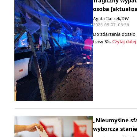
Tragiczny wypad
osoba [aktualiza
Agata Raczek/DW
2026-08-07, 06:56
Do zdarzenia doszło
trasy S5.
Czytaj dalej
„Nieumyślne sf
wyborcza stani