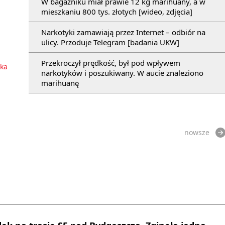
W bagażniku miał prawie 12 kg marihuany, a w
mieszkaniu 800 tys. złotych [wideo, zdjęcia]
Narkotyki zamawiają przez Internet – odbiór na
ulicy. Przoduje Telegram [badania UKW]
Przekroczył prędkość, był pod wpływem
ika
narkotyków i poszukiwany. W aucie znaleziono
marihuanę
nowsze