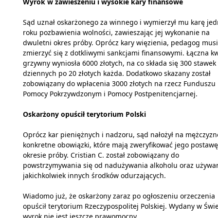
Wyrok w zawieszeniu i wysokie kary finansowe
Sąd uznał oskarżonego za winnego i wymierzył mu karę je
roku pozbawienia wolności, zawieszając jej wykonanie na
dwuletni okres próby. Oprócz kary więzienia, pedagog musi
zmierzyć się z dotkliwymi sankcjami finansowymi. Łączna k
grzywny wyniosła 6000 złotych, na co składa się 300 stawek
dziennych po 20 złotych każda. Dodatkowo skazany został
zobowiązany do wpłacenia 3000 złotych na rzecz Funduszu
Pomocy Pokrzywdzonym i Pomocy Postpenitencjarnej.
Oskarżony opuścił terytorium Polski
Oprócz kar pieniężnych i nadzoru, sąd nałożył na mężczyzn
konkretne obowiązki, które mają zweryfikować jego postaw
okresie próby. Cristian C. został zobowiązany do
powstrzymywania się od nadużywania alkoholu oraz używa
jakichkolwiek innych środków odurzających.
Wiadomo już, że oskarżony zaraz po ogłoszeniu orzeczenia
opuścił terytorium Rzeczypospolitej Polskiej. Wydany w Świ
wyrok nie jest jeszcze prawomocny.