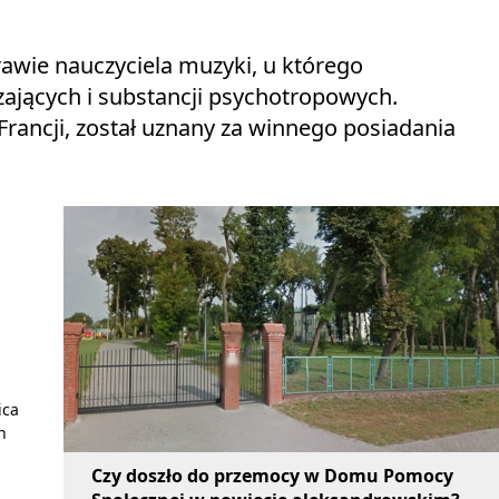
awie nauczyciela muzyki, u którego
ających i substancji psychotropowych.
rancji, został uznany za winnego posiadania
u
ica
h
Czy doszło do przemocy w Domu Pomocy