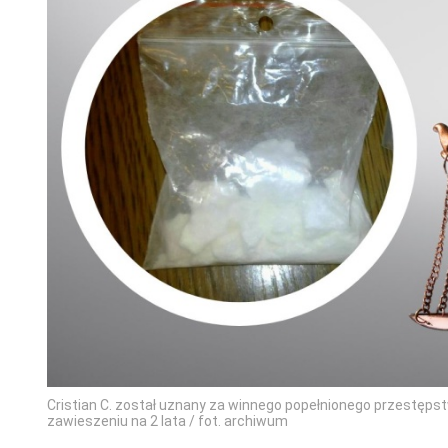
Cristian C. został uznany za winnego popełnionego przestępst
zawieszeniu na 2 lata / fot. archiwum