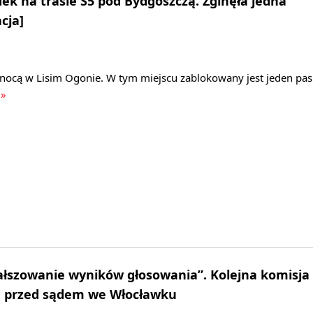
ek na trasie S5 pod Bydgoszczą. Zginęła jedna
cja]
 nocą w Lisim Ogonie. W tym miejscu zablokowany jest jeden pas
 »
ałszowanie wyników głosowania”. Kolejna komisja
e przed sądem we Włocławku