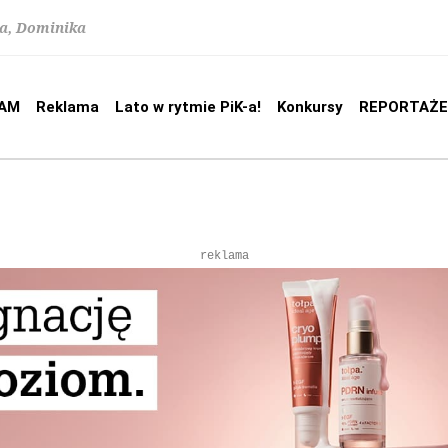
na, Dominika
AM
Reklama
Lato w rytmie PiK-a!
Konkursy
REPORTAŻE
reklama