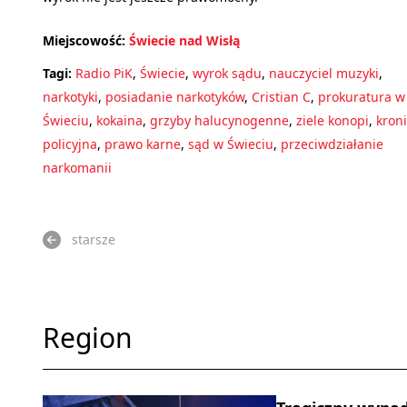
Miejscowość:
Świecie nad Wisłą
Tagi:
Radio PiK
,
Świecie
,
wyrok sądu
,
nauczyciel muzyki
,
narkotyki
,
posiadanie narkotyków
,
Cristian C
,
prokuratura w
Świeciu
,
kokaina
,
grzyby halucynogenne
,
ziele konopi
,
kron
policyjna
,
prawo karne
,
sąd w Świeciu
,
przeciwdziałanie
narkomanii
starsze
Region