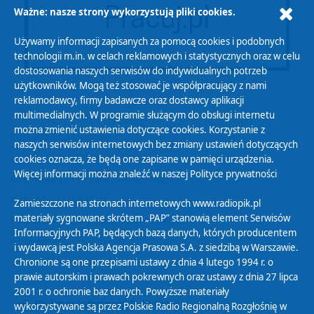
Ważne: nasze strony wykorzystują pliki cookies.
Używamy informacji zapisanych za pomocą cookies i podobnych
technologii m.in. w celach reklamowych i statystycznych oraz w celu
dostosowania naszych serwisów do indywidualnych potrzeb
użytkowników. Mogą też stosować je współpracujący z nami
reklamodawcy, firmy badawcze oraz dostawcy aplikacji
multimedialnych. W programie służącym do obsługi internetu
można zmienić ustawienia dotyczące cookies. Korzystanie z
Polityka Prywatności
naszych serwisów internetowych bez zmiany ustawień dotyczących
Zasady korzystania z Serwisu
cookies oznacza, że będą one zapisane w pamięci urządzenia.
Więcej informacji można znaleźć w naszej
Polityce prywatności
Organizacje Pożytku Publicznego
Cyfryzacja DAB+
Zamieszczone na stronach internetowych www.radiopik.pl
materiały sygnowane skrótem „PAP” stanowią element Serwisów
Polityka ochrony danych osobowych
Informacyjnych PAP, będących bazą danych, których producentem
Abonament
i wydawcą jest Polska Agencja Prasowa S.A. z siedzibą w Warszawie.
Zamówienia publiczne
Chronione są one przepisami ustawy z dnia 4 lutego 1994 r. o
prawie autorskim i prawach pokrewnych oraz ustawy z dnia 27 lipca
2001 r. o ochronie baz danych. Powyższe materiały
Biuletyn Informacji Publicznej
wykorzystywane są przez Polskie Radio Regionalną Rozgłośnię w