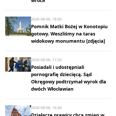
wrócił
2026-08-06, 18:00
Pomnik Matki Bożej w Konotopiu
gotowy. Weszliśmy na taras
widokowy monumentu [zdjęcia]
2026-08-06, 17:20
Posiadali i udostępniali
pornografię dziecięcą. Sąd
Okręgowy podtrzymał wyrok dla
dwóch Włocławian
2026-08-06, 16:40
Działacze prawicy chcą zmian w