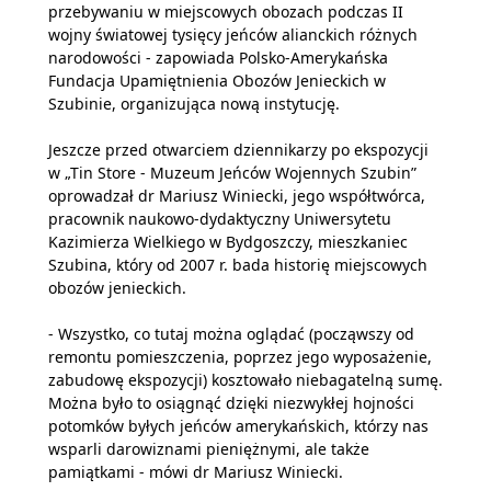
przebywaniu w miejscowych obozach podczas II
wojny światowej tysięcy jeńców alianckich różnych
narodowości - zapowiada Polsko-Amerykańska
Fundacja Upamiętnienia Obozów Jenieckich w
Szubinie, organizująca nową instytucję.
Jeszcze przed otwarciem dziennikarzy po ekspozycji
w „Tin Store - Muzeum Jeńców Wojennych Szubin”
oprowadzał dr Mariusz Winiecki, jego współtwórca,
pracownik naukowo-dydaktyczny Uniwersytetu
Kazimierza Wielkiego w Bydgoszczy, mieszkaniec
Szubina, który od 2007 r. bada historię miejscowych
obozów jenieckich.
- Wszystko, co tutaj można oglądać (począwszy od
remontu pomieszczenia, poprzez jego wyposażenie,
zabudowę ekspozycji) kosztowało niebagatelną sumę.
Można było to osiągnąć dzięki niezwykłej hojności
potomków byłych jeńców amerykańskich, którzy nas
wsparli darowiznami pieniężnymi, ale także
pamiątkami - mówi dr Mariusz Winiecki.