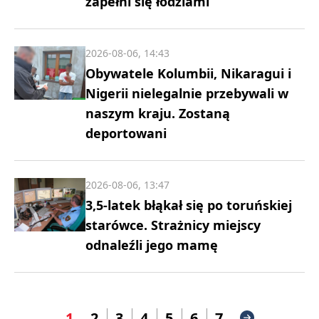
zapełni się łodziami
2026-08-06, 14:43
Obywatele Kolumbii, Nikaragui i
Nigerii nielegalnie przebywali w
naszym kraju. Zostaną
deportowani
2026-08-06, 13:47
3,5-latek błąkał się po toruńskiej
starówce. Strażnicy miejscy
odnaleźli jego mamę
1
2
3
4
5
6
7