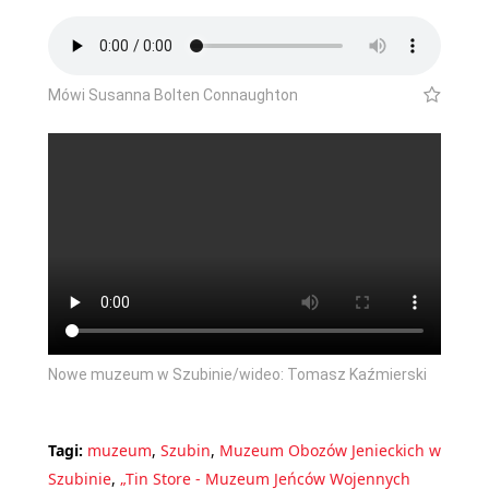
Mówi Susanna Bolten Connaughton
Nowe muzeum w Szubinie/wideo: Tomasz Kaźmierski
Tagi:
muzeum
,
Szubin
,
Muzeum Obozów Jenieckich w
Szubinie
,
„Tin Store - Muzeum Jeńców Wojennych