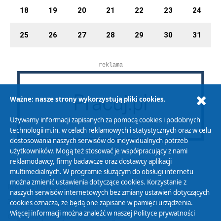
18
19
20
21
22
23
24
25
26
27
28
29
30
31
reklama
Ważne: nasze strony wykorzystują pliki cookies.
Używamy informacji zapisanych za pomocą cookies i podobnych
technologii m.in. w celach reklamowych i statystycznych oraz w celu
dostosowania naszych serwisów do indywidualnych potrzeb
użytkowników. Mogą też stosować je współpracujący z nami
reklamodawcy, firmy badawcze oraz dostawcy aplikacji
multimedialnych. W programie służącym do obsługi internetu
można zmienić ustawienia dotyczące cookies. Korzystanie z
Polityka Prywatności
naszych serwisów internetowych bez zmiany ustawień dotyczących
Zasady korzystania z Serwisu
cookies oznacza, że będą one zapisane w pamięci urządzenia.
Więcej informacji można znaleźć w naszej
Polityce prywatności
Organizacje Pożytku Publicznego