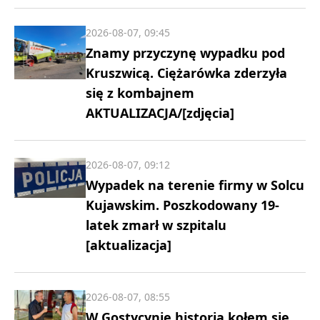
2026-08-07, 09:45
Znamy przyczynę wypadku pod
Kruszwicą. Ciężarówka zderzyła
się z kombajnem
AKTUALIZACJA/[zdjęcia]
2026-08-07, 09:12
Wypadek na terenie firmy w Solcu
Kujawskim. Poszkodowany 19-
latek zmarł w szpitalu
[aktualizacja]
2026-08-07, 08:55
W Gostycynie historia kołem się