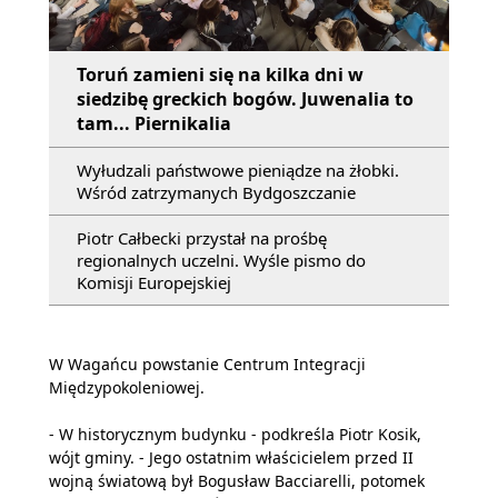
Toruń zamieni się na kilka dni w
siedzibę greckich bogów. Juwenalia to
tam... Piernikalia
Wyłudzali państwowe pieniądze na żłobki.
Wśród zatrzymanych Bydgoszczanie
Piotr Całbecki przystał na prośbę
regionalnych uczelni. Wyśle pismo do
Komisji Europejskiej
W Wagańcu powstanie Centrum Integracji
Międzypokoleniowej.
- W historycznym budynku - podkreśla Piotr Kosik,
wójt gminy. - Jego ostatnim właścicielem przed II
wojną światową był Bogusław Bacciarelli, potomek