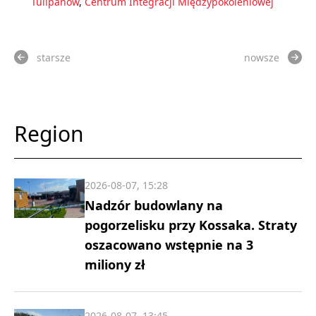
Tulipanów
,
Centrum Integracji Międzypokoleniowej
starsze
nowsze
Region
2026-08-07, 15:28
Nadzór budowlany na
pogorzelisku przy Kossaka. Straty
oszacowano wstępnie na 3
miliony zł
2026-08-07, 13:45