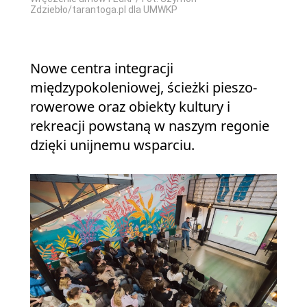
Zdziebło/tarantoga.pl dla UMWKP
Nowe centra integracji
międzypokoleniowej, ścieżki pieszo-
rowerowe oraz obiekty kultury i
rekreacji powstaną w naszym regonie
dzięki unijnemu wsparciu.