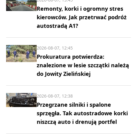
Remonty, korki i ogromny stres
kierowców. Jak przetrwać podróż
autostradą A1?
2026-08-07, 12:45
Prokuratura potwierdza:
znalezione w lesie szczątki należą
do Jowity Zielińskiej
2026-08-07, 12:38
Przegrzane silniki i spalone
sprzęgła. Tak autostradowe korki
niszczą auto i drenują portfel