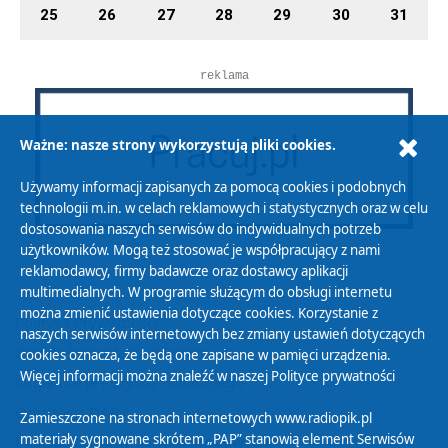
25
26
27
28
29
30
31
reklama
Ważne: nasze strony wykorzystują pliki cookies.
Używamy informacji zapisanych za pomocą cookies i podobnych
technologii m.in. w celach reklamowych i statystycznych oraz w celu
dostosowania naszych serwisów do indywidualnych potrzeb
użytkowników. Mogą też stosować je współpracujący z nami
reklamodawcy, firmy badawcze oraz dostawcy aplikacji
multimedialnych. W programie służącym do obsługi internetu
można zmienić ustawienia dotyczące cookies. Korzystanie z
Polityka Prywatności
naszych serwisów internetowych bez zmiany ustawień dotyczących
Zasady korzystania z Serwisu
cookies oznacza, że będą one zapisane w pamięci urządzenia.
Więcej informacji można znaleźć w naszej
Polityce prywatności
Organizacje Pożytku Publicznego
Cyfryzacja DAB+
Zamieszczone na stronach internetowych www.radiopik.pl
materiały sygnowane skrótem „PAP” stanowią element Serwisów
Polityka ochrony danych osobowych