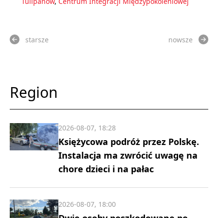
Tulipanów
,
Centrum Integracji Międzypokoleniowej
starsze
nowsze
Region
2026-08-07, 18:28
Księżycowa podróż przez Polskę.
Instalacja ma zwrócić uwagę na
chore dzieci i na pałac
2026-08-07, 18:00
Dwie osoby poszkodowane po