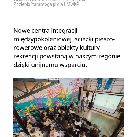
Zdziebło/tarantoga.pl dla UMWKP
Nowe centra integracji
międzypokoleniowej, ścieżki pieszo-
rowerowe oraz obiekty kultury i
rekreacji powstaną w naszym regonie
dzięki unijnemu wsparciu.