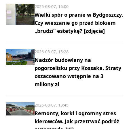
2026-08-07, 16:00
Wielki spór o pranie w Bydgoszczy.
Czy wieszanie go przed blokiem
„brudzi” estetykę? [zdjęcia]
2026-08-07, 15:28
Nadzór budowlany na
pogorzelisku przy Kossaka. Straty
oszacowano wstępnie na 3
miliony zł
2026-08-07, 13:45
Remonty, korki i ogromny stres
kierowców. Jak przetrwać podróż