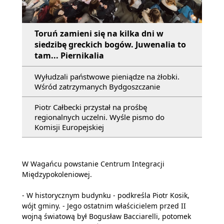
Toruń zamieni się na kilka dni w
siedzibę greckich bogów. Juwenalia to
tam... Piernikalia
Wyłudzali państwowe pieniądze na żłobki.
Wśród zatrzymanych Bydgoszczanie
Piotr Całbecki przystał na prośbę
regionalnych uczelni. Wyśle pismo do
Komisji Europejskiej
W Wagańcu powstanie Centrum Integracji
Międzypokoleniowej.
- W historycznym budynku - podkreśla Piotr Kosik,
wójt gminy. - Jego ostatnim właścicielem przed II
wojną światową był Bogusław Bacciarelli, potomek