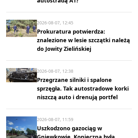
autostradą A1?
2026-08-07, 12:45
Prokuratura potwierdza:
znalezione w lesie szczątki należą
do Jowity Zielińskiej
2026-08-07, 12:38
Przegrzane silniki i spalone
sprzęgła. Tak autostradowe korki
niszczą auto i drenują portfel
2026-08-07, 11:59
Uszkodzono gazociąg w
Gniewkowie. Konieczna była