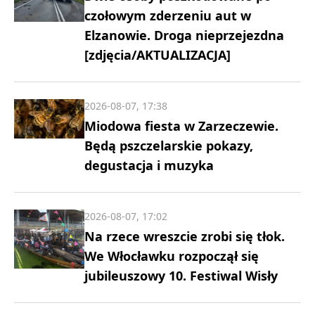
czołowym zderzeniu aut w
Elzanowie. Droga nieprzejezdna
[zdjęcia/AKTUALIZACJA]
2026-08-07, 17:38
Miodowa fiesta w Zarzeczewie.
Będą pszczelarskie pokazy,
degustacja i muzyka
2026-08-07, 17:02
Na rzece wreszcie zrobi się tłok.
We Włocławku rozpoczął się
jubileuszowy 10. Festiwal Wisły