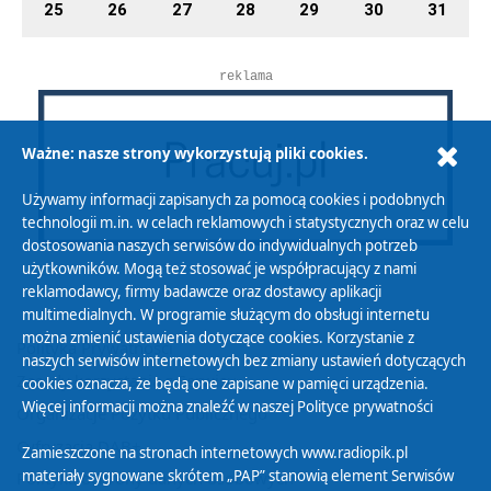
25
26
27
28
29
30
31
reklama
Ważne: nasze strony wykorzystują pliki cookies.
Używamy informacji zapisanych za pomocą cookies i podobnych
technologii m.in. w celach reklamowych i statystycznych oraz w celu
dostosowania naszych serwisów do indywidualnych potrzeb
użytkowników. Mogą też stosować je współpracujący z nami
reklamodawcy, firmy badawcze oraz dostawcy aplikacji
multimedialnych. W programie służącym do obsługi internetu
można zmienić ustawienia dotyczące cookies. Korzystanie z
Polityka Prywatności
naszych serwisów internetowych bez zmiany ustawień dotyczących
Zasady korzystania z Serwisu
cookies oznacza, że będą one zapisane w pamięci urządzenia.
Więcej informacji można znaleźć w naszej
Polityce prywatności
Organizacje Pożytku Publicznego
Cyfryzacja DAB+
Zamieszczone na stronach internetowych www.radiopik.pl
materiały sygnowane skrótem „PAP” stanowią element Serwisów
Polityka ochrony danych osobowych