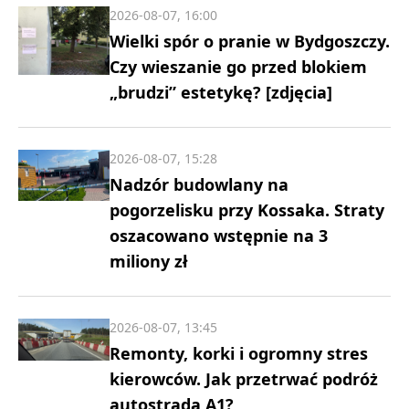
2026-08-07, 16:00
Wielki spór o pranie w Bydgoszczy.
Czy wieszanie go przed blokiem
„brudzi” estetykę? [zdjęcia]
2026-08-07, 15:28
Nadzór budowlany na
pogorzelisku przy Kossaka. Straty
oszacowano wstępnie na 3
miliony zł
2026-08-07, 13:45
Remonty, korki i ogromny stres
kierowców. Jak przetrwać podróż
autostradą A1?