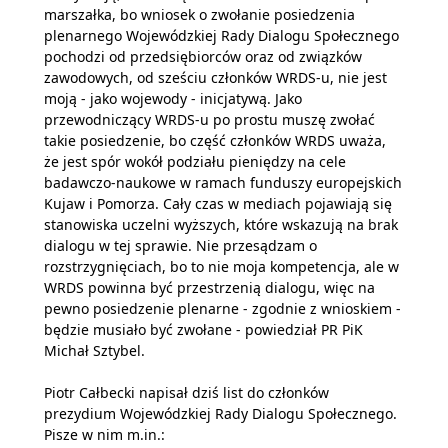
marszałka, bo wniosek o zwołanie posiedzenia
plenarnego Wojewódzkiej Rady Dialogu Społecznego
pochodzi od przedsiębiorców oraz od związków
zawodowych, od sześciu członków WRDS-u, nie jest
moją - jako wojewody - inicjatywą. Jako
przewodniczący WRDS-u po prostu muszę zwołać
takie posiedzenie, bo część członków WRDS uważa,
że jest spór wokół podziału pieniędzy na cele
badawczo-naukowe w ramach funduszy europejskich
Kujaw i Pomorza. Cały czas w mediach pojawiają się
stanowiska uczelni wyższych, które wskazują na brak
dialogu w tej sprawie. Nie przesądzam o
rozstrzygnięciach, bo to nie moja kompetencja, ale w
WRDS powinna być przestrzenią dialogu, więc na
pewno posiedzenie plenarne - zgodnie z wnioskiem -
będzie musiało być zwołane - powiedział PR PiK
Michał Sztybel.
Piotr Całbecki napisał dziś list do członków
prezydium Wojewódzkiej Rady Dialogu Społecznego.
Pisze w nim m.in.: