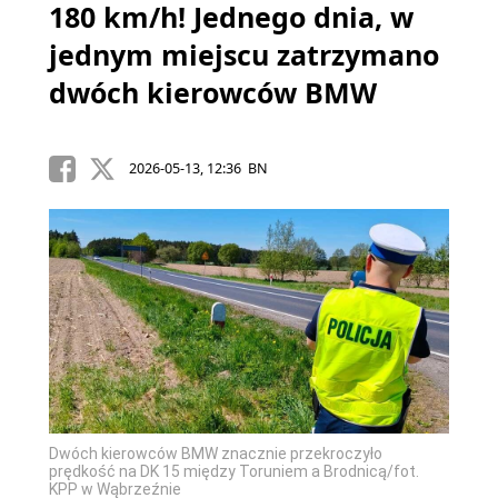
180 km/h! Jednego dnia, w
jednym miejscu zatrzymano
dwóch kierowców BMW
2026-05-13, 12:36 BN
Dwóch kierowców BMW znacznie przekroczyło
prędkość na DK 15 między Toruniem a Brodnicą/fot.
KPP w Wąbrzeźnie