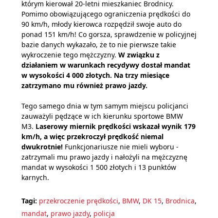
którym kierował 20-letni mieszkaniec Brodnicy.
Pomimo obowiązującego ograniczenia prędkości do
90 km/h, młody kierowca rozpędził swoje auto do
ponad 151 km/h! Co gorsza, sprawdzenie w policyjnej
bazie danych wykazało, że to nie pierwsze takie
wykroczenie tego mężczyzny.
W związku z
działaniem w warunkach recydywy dostał mandat
w wysokości 4 000 złotych. Na trzy miesiące
zatrzymano mu również prawo jazdy.
Tego samego dnia w tym samym miejscu policjanci
zauważyli pędzące w ich kierunku sportowe BMW
M3.
Laserowy miernik prędkości wskazał wynik 179
km/h, a więc przekroczył prędkość niemal
dwukrotnie!
Funkcjonariusze nie mieli wyboru -
zatrzymali mu prawo jazdy i nałożyli na mężczyznę
mandat w wysokości 1 500 złotych i 13 punktów
karnych.
Tagi:
przekroczenie prędkości
,
BMW
,
DK 15
,
Brodnica
,
mandat
,
prawo jazdy
,
policja