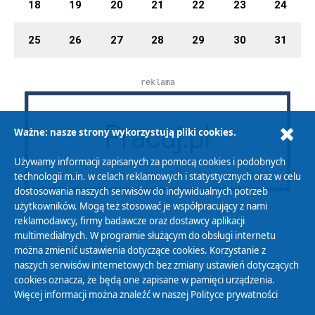
18
19
20
21
22
23
24
25
26
27
28
29
30
31
reklama
Ważne: nasze strony wykorzystują pliki cookies.
Używamy informacji zapisanych za pomocą cookies i podobnych
technologii m.in. w celach reklamowych i statystycznych oraz w celu
dostosowania naszych serwisów do indywidualnych potrzeb
użytkowników. Mogą też stosować je współpracujący z nami
reklamodawcy, firmy badawcze oraz dostawcy aplikacji
multimedialnych. W programie służącym do obsługi internetu
można zmienić ustawienia dotyczące cookies. Korzystanie z
Polityka Prywatności
naszych serwisów internetowych bez zmiany ustawień dotyczących
Zasady korzystania z Serwisu
cookies oznacza, że będą one zapisane w pamięci urządzenia.
Więcej informacji można znaleźć w naszej
Polityce prywatności
Organizacje Pożytku Publicznego