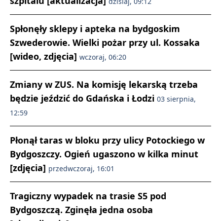
szpitalu [aktualizacja]
dzisiaj, 09:12
Spłonęły sklepy i apteka na bydgoskim
Szwederowie. Wielki pożar przy ul. Kossaka
[wideo, zdjęcia]
wczoraj, 06:20
Zmiany w ZUS. Na komisję lekarską trzeba
będzie jeździć do Gdańska i Łodzi
03 sierpnia,
12:59
Płonął taras w bloku przy ulicy Potockiego w
Bydgoszczy. Ogień ugaszono w kilka minut
[zdjęcia]
przedwczoraj, 16:01
Tragiczny wypadek na trasie S5 pod
Bydgoszczą. Zginęła jedna osoba