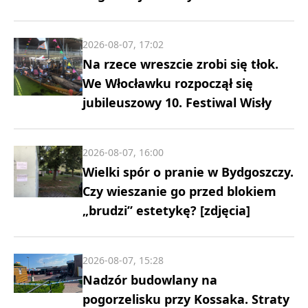
2026-08-07, 17:02
Na rzece wreszcie zrobi się tłok.
We Włocławku rozpoczął się
jubileuszowy 10. Festiwal Wisły
2026-08-07, 16:00
Wielki spór o pranie w Bydgoszczy.
Czy wieszanie go przed blokiem
„brudzi” estetykę? [zdjęcia]
2026-08-07, 15:28
Nadzór budowlany na
pogorzelisku przy Kossaka. Straty