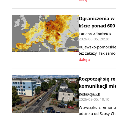
Ograniczenia w
liście ponad 60
Tatiana Adonis/KB
2026-08-05, 20:26
Kujawsko-pomorskie 
też zakazy. Tak sam
dalej »
Rozpoczął się r
komunikacji mie
Redakcja/KB
2026-08-05, 19:10
W związku z remonte
odcinku od Szosy Che