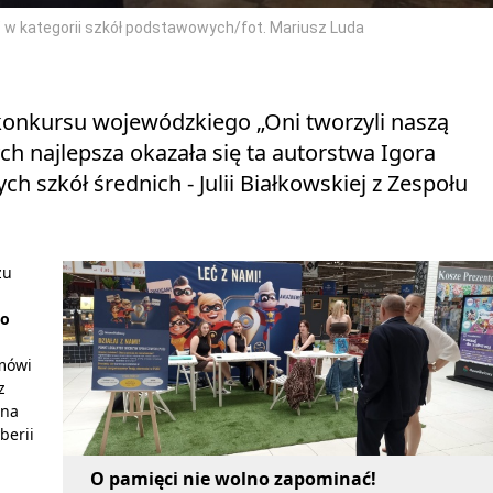
ię” w kategorii szkół podstawowych/fot. Mariusz Luda
 konkursu wojewódzkiego „Oni tworzyli naszą
h najlepsza okazała się ta autorstwa Igora
 szkół średnich - Julii Białkowskiej z Zespołu
zu
h
to
 mówi
z
ana
berii
O pamięci nie wolno zapominać!