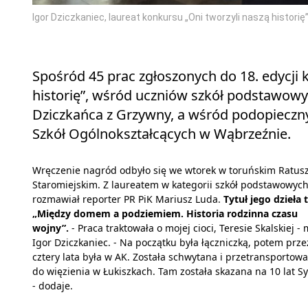
Igor Dziczkaniec, laureat konkursu „Oni tworzyli naszą histor
Spośród 45 prac zgłoszonych do 18. edycji
historię”, wśród uczniów szkół podstawowyc
Dziczkańca z Grzywny, a wśród podopiecznych
Szkół Ogólnokształcących w Wąbrzeźnie.
Wręczenie nagród odbyło się we wtorek w toruńskim Ratus
Staromiejskim. Z laureatem w kategorii szkół podstawowyc
rozmawiał reporter PR PiK Mariusz Luda.
Tytuł jego dzieła 
„Między domem a podziemiem. Historia rodzinna czasu
wojny”.
- Praca traktowała o mojej cioci, Teresie Skalskiej -
Igor Dziczkaniec. - Na początku była łączniczką, potem prze
cztery lata była w AK. Została schwytana i przetransportow
do więzienia w Łukiszkach. Tam została skazana na 10 lat Sy
- dodaje.