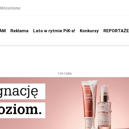
 Oktawiana
AM
Reklama
Lato w rytmie PiK-a!
Konkursy
REPORTAŻE
reklama