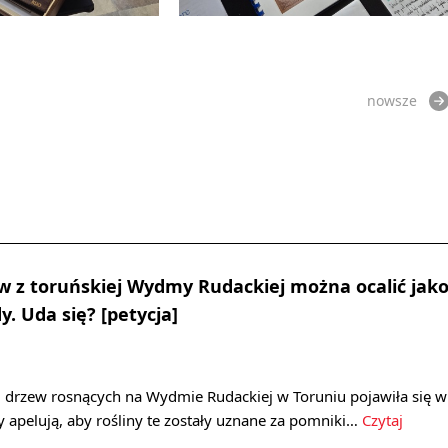
nowsze
 z toruńskiej Wydmy Rudackiej można ocalić jak
. Uda się? [petycja]
2 drzew rosnących na Wydmie Rudackiej w Toruniu pojawiła się w
zy apelują, aby rośliny te zostały uznane za pomniki…
Czytaj