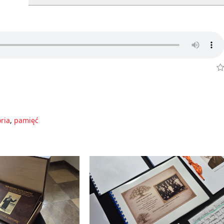
oria
,
pamięć