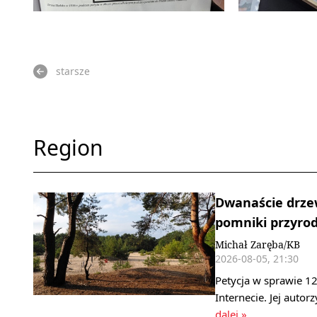
starsze
Region
Dwanaście drzew
pomniki przyrody
Michał Zaręba/KB
2026-08-05, 21:30
Petycja w sprawie 1
Internecie. Jej autor
dalej »