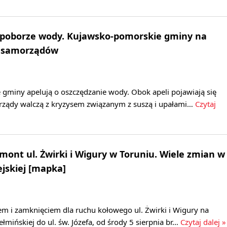
 poborze wody. Kujawsko-pomorskie gminy na
0 samorządów
gminy apelują o oszczędzanie wody. Obok apeli pojawiają się
orządy walczą z kryzysem związanym z suszą i upałami…
Czytaj
emont ul. Żwirki i Wigury w Toruniu. Wiele zmian w
jskiej [mapka]
m i zamknięciem dla ruchu kołowego ul. Żwirki i Wigury na
łmińskiej do ul. św. Józefa, od środy 5 sierpnia br…
Czytaj dalej »