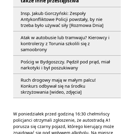
także inne przestępstwa
Insp. Jakub Gorczyński: Zespoły
Antykonfliktowe Policji powstały, by nie
trzeba było używać siły [Rozmowa Dnia]
Atak w autobusie lub tramwaju? Kierowcy i
kontrolerzy z Torunia szkolili się z
samoobrony
Pościg w Bydgoszczy. Pędził pod prąd, miał
narkotyki i był poszukiwany
Ruch drogowy mają w małym palcu!
Konkurs odbywał się na środku
skrzyżowania [wideo, zdjęcia]
W poniedziałek przed godziną 16:30 chełmińscy
policjanci otrzymali zgłoszenie, że autostradą A1
porusza się czarny pojazd, którego kierujący może
znajdować się pod wpływem alkoholu. Na miejsce