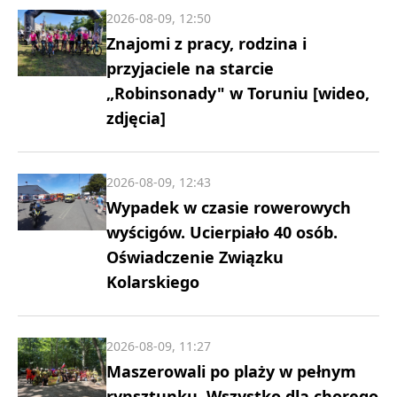
2026-08-09, 12:50
Znajomi z pracy, rodzina i
przyjaciele na starcie
„Robinsonady" w Toruniu [wideo,
zdjęcia]
2026-08-09, 12:43
Wypadek w czasie rowerowych
wyścigów. Ucierpiało 40 osób.
Oświadczenie Związku
Kolarskiego
2026-08-09, 11:27
Maszerowali po plaży w pełnym
rynsztunku. Wszystko dla chorego