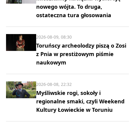
nowego wójta. To druga,
ostateczna tura głosowania
2026-08-09, 08:30
Toruńscy archeolodzy piszą o Zosi
z Pnia w prestiżowym piśmie
naukowym
2026-08-08, 22:32
Myśliwskie rogi, sokoły i
regionalne smaki, czyli Weekend
Kultury Łowieckie w Toruniu