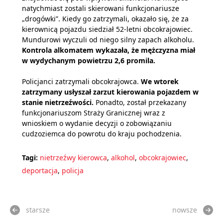
natychmiast zostali skierowani funkcjonariusze
„drogówki”. Kiedy go zatrzymali, okazało się, że za
kierownicą pojazdu siedział 52-letni obcokrajowiec.
Mundurowi wyczuli od niego silny zapach alkoholu.
Kontrola alkomatem wykazała, że mężczyzna miał
w wydychanym powietrzu 2,6 promila.
Policjanci zatrzymali obcokrajowca.
We wtorek
zatrzymany usłyszał zarzut kierowania pojazdem w
stanie nietrzeźwości.
Ponadto, został przekazany
funkcjonariuszom Straży Granicznej wraz z
wnioskiem o wydanie decyzji o zobowiązaniu
cudzoziemca do powrotu do kraju pochodzenia.
Tagi:
nietrzeźwy kierowca
,
alkohol
,
obcokrajowiec
,
deportacja
,
policja
starsze
nowsze