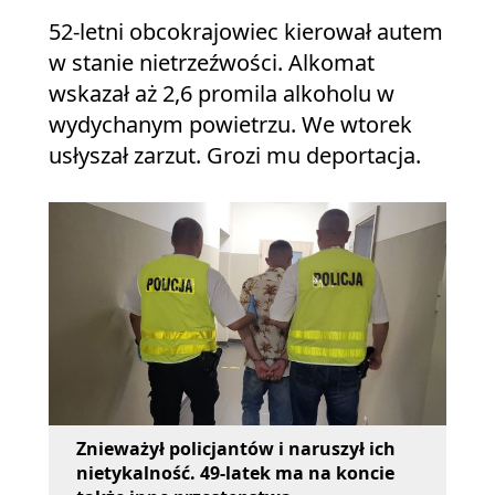
52-letni obcokrajowiec kierował autem
w stanie nietrzeźwości. Alkomat
wskazał aż 2,6 promila alkoholu w
wydychanym powietrzu. We wtorek
usłyszał zarzut. Grozi mu deportacja.
Znieważył policjantów i naruszył ich
nietykalność. 49-latek ma na koncie