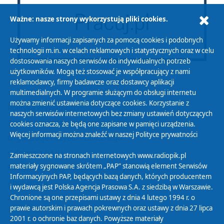
Ważne: nasze strony wykorzystują pliki cookies.
Używamy informacji zapisanych za pomocą cookies i podobnych
technologii m.in. w celach reklamowych i statystycznych oraz w celu
dostosowania naszych serwisów do indywidualnych potrzeb
użytkowników. Mogą też stosować je współpracujący z nami
reklamodawcy, firmy badawcze oraz dostawcy aplikacji
multimedialnych. W programie służącym do obsługi internetu
można zmienić ustawienia dotyczące cookies. Korzystanie z
Polityka Prywatności
naszych serwisów internetowych bez zmiany ustawień dotyczących
Zasady korzystania z Serwisu
cookies oznacza, że będą one zapisane w pamięci urządzenia.
Więcej informacji można znaleźć w naszej
Polityce prywatności
Organizacje Pożytku Publicznego
Cyfryzacja DAB+
Zamieszczone na stronach internetowych www.radiopik.pl
materiały sygnowane skrótem „PAP” stanowią element Serwisów
Polityka ochrony danych osobowych
Informacyjnych PAP, będących bazą danych, których producentem
Abonament
i wydawcą jest Polska Agencja Prasowa S.A. z siedzibą w Warszawie.
Zamówienia publiczne
Chronione są one przepisami ustawy z dnia 4 lutego 1994 r. o
prawie autorskim i prawach pokrewnych oraz ustawy z dnia 27 lipca
2001 r. o ochronie baz danych. Powyższe materiały