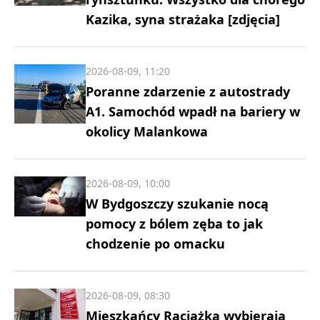
Kazika, syna strażaka [zdjęcia]
2026-08-09, 11:20
Poranne zdarzenie z autostrady
A1. Samochód wpadł na bariery w
okolicy Malankowa
2026-08-09, 10:00
W Bydgoszczy szukanie nocą
pomocy z bólem zęba to jak
chodzenie po omacku
2026-08-09, 08:30
Mieszkańcy Raciążka wybierają