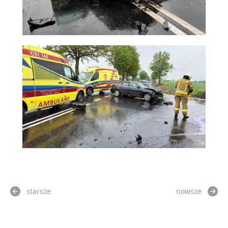
starsze
nowsze