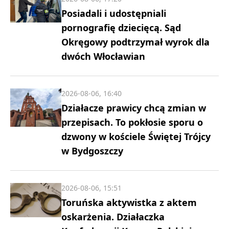
Posiadali i udostępniali
pornografię dziecięcą. Sąd
Okręgowy podtrzymał wyrok dla
dwóch Włocławian
2026-08-06, 16:40
Działacze prawicy chcą zmian w
przepisach. To pokłosie sporu o
dzwony w kościele Świętej Trójcy
w Bydgoszczy
2026-08-06, 15:51
Toruńska aktywistka z aktem
oskarżenia. Działaczka