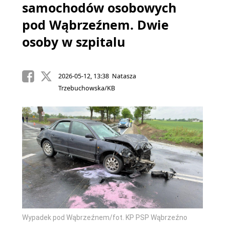
samochodów osobowych
pod Wąbrzeźnem. Dwie
osoby w szpitalu
2026-05-12, 13:38 Natasza
Trzebuchowska/KB
Wypadek pod Wąbrzeźnem/fot. KP PSP Wąbrzeźno