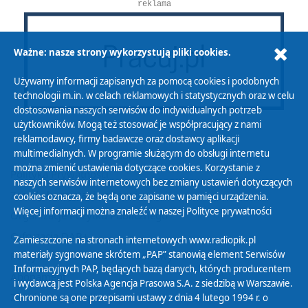
reklama
Ważne: nasze strony wykorzystują pliki cookies.
Używamy informacji zapisanych za pomocą cookies i podobnych
technologii m.in. w celach reklamowych i statystycznych oraz w celu
dostosowania naszych serwisów do indywidualnych potrzeb
użytkowników. Mogą też stosować je współpracujący z nami
reklamodawcy, firmy badawcze oraz dostawcy aplikacji
multimedialnych. W programie służącym do obsługi internetu
można zmienić ustawienia dotyczące cookies. Korzystanie z
Polityka Prywatności
naszych serwisów internetowych bez zmiany ustawień dotyczących
Zasady korzystania z Serwisu
cookies oznacza, że będą one zapisane w pamięci urządzenia.
Więcej informacji można znaleźć w naszej
Polityce prywatności
Organizacje Pożytku Publicznego
Cyfryzacja DAB+
Zamieszczone na stronach internetowych www.radiopik.pl
materiały sygnowane skrótem „PAP” stanowią element Serwisów
Polityka ochrony danych osobowych
Informacyjnych PAP, będących bazą danych, których producentem
Abonament
i wydawcą jest Polska Agencja Prasowa S.A. z siedzibą w Warszawie.
Zamówienia publiczne
Chronione są one przepisami ustawy z dnia 4 lutego 1994 r. o