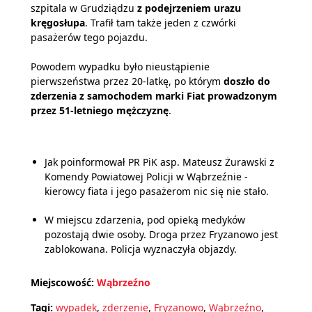
szpitala w Grudziądzu
z podejrzeniem urazu
kręgosłupa
. Trafił tam także jeden z czwórki
pasażerów tego pojazdu.
Powodem wypadku było nieustąpienie
pierwszeństwa przez 20-latkę, po którym
doszło do
zderzenia z samochodem marki Fiat prowadzonym
przez 51-letniego mężczyznę
.
Jak poinformował PR PiK asp. Mateusz Żurawski z
Komendy Powiatowej Policji w Wąbrzeźnie -
kierowcy fiata i jego pasażerom nic się nie stało.
W miejscu zdarzenia, pod opieką medyków
pozostają dwie osoby. Droga przez Fryzanowo jest
zablokowana. Policja wyznaczyła objazdy.
Miejscowość:
Wąbrzeźno
Tagi:
wypadek
,
zderzenie
,
Fryzanowo
,
Wąbrzeźno
,