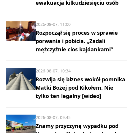
ewakuacja kilkudziesięciu osób
2026-08-07, 11:00
Rozpoczął się proces w sprawie
porwania i pobicia. „Zadali
mężczyźnie cios kajdankami”
2026-08-07, 10:34
Rozwija się biznes wokół pomnika
Matki Bożej pod Kikołem. Nie
tylko ten legalny [wideo]
2026-08-07, 09:45
Znamy przyczynę wypadku pod