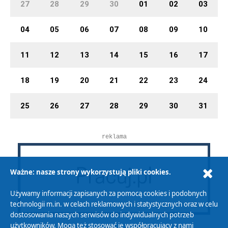
27
28
29
30
01
02
03
04
05
06
07
08
09
10
11
12
13
14
15
16
17
18
19
20
21
22
23
24
25
26
27
28
29
30
31
reklama
Ważne: nasze strony wykorzystują pliki cookies.
Używamy informacji zapisanych za pomocą cookies i podobnych
technologii m.in. w celach reklamowych i statystycznych oraz w celu
dostosowania naszych serwisów do indywidualnych potrzeb
użytkowników. Mogą też stosować je współpracujący z nami