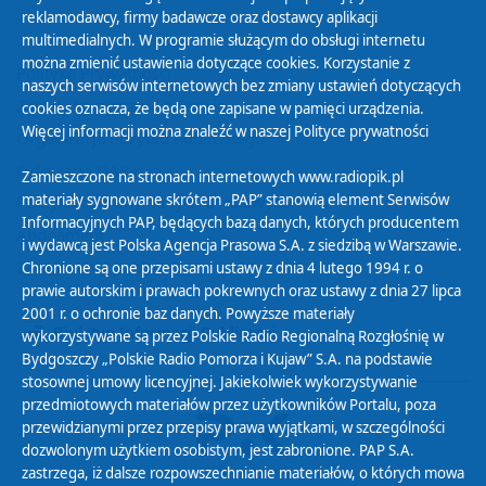
reklamodawcy, firmy badawcze oraz dostawcy aplikacji
multimedialnych. W programie służącym do obsługi internetu
można zmienić ustawienia dotyczące cookies. Korzystanie z
Polityka Prywatności
naszych serwisów internetowych bez zmiany ustawień dotyczących
Zasady korzystania z Serwisu
cookies oznacza, że będą one zapisane w pamięci urządzenia.
Więcej informacji można znaleźć w naszej
Polityce prywatności
Organizacje Pożytku Publicznego
Cyfryzacja DAB+
Zamieszczone na stronach internetowych www.radiopik.pl
materiały sygnowane skrótem „PAP” stanowią element Serwisów
Polityka ochrony danych osobowych
Informacyjnych PAP, będących bazą danych, których producentem
Abonament
i wydawcą jest Polska Agencja Prasowa S.A. z siedzibą w Warszawie.
Zamówienia publiczne
Chronione są one przepisami ustawy z dnia 4 lutego 1994 r. o
prawie autorskim i prawach pokrewnych oraz ustawy z dnia 27 lipca
2001 r. o ochronie baz danych. Powyższe materiały
Biuletyn Informacji Publicznej
wykorzystywane są przez Polskie Radio Regionalną Rozgłośnię w
Bydgoszczy „Polskie Radio Pomorza i Kujaw” S.A. na podstawie
stosownej umowy licencyjnej. Jakiekolwiek wykorzystywanie
przedmiotowych materiałów przez użytkowników Portalu, poza
przewidzianymi przez przepisy prawa wyjątkami, w szczególności
dozwolonym użytkiem osobistym, jest zabronione. PAP S.A.
zastrzega, iż dalsze rozpowszechnianie materiałów, o których mowa