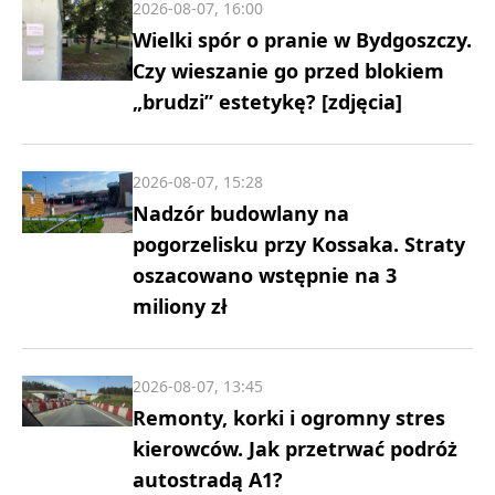
2026-08-07, 16:00
Wielki spór o pranie w Bydgoszczy.
Czy wieszanie go przed blokiem
„brudzi” estetykę? [zdjęcia]
2026-08-07, 15:28
Nadzór budowlany na
pogorzelisku przy Kossaka. Straty
oszacowano wstępnie na 3
miliony zł
2026-08-07, 13:45
Remonty, korki i ogromny stres
kierowców. Jak przetrwać podróż
autostradą A1?