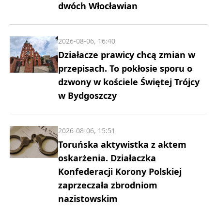
dwóch Włocławian
2026-08-06, 16:40
Działacze prawicy chcą zmian w
przepisach. To pokłosie sporu o
dzwony w kościele Świętej Trójcy
w Bydgoszczy
2026-08-06, 15:51
Toruńska aktywistka z aktem
oskarżenia. Działaczka
Konfederacji Korony Polskiej
zaprzeczała zbrodniom
nazistowskim