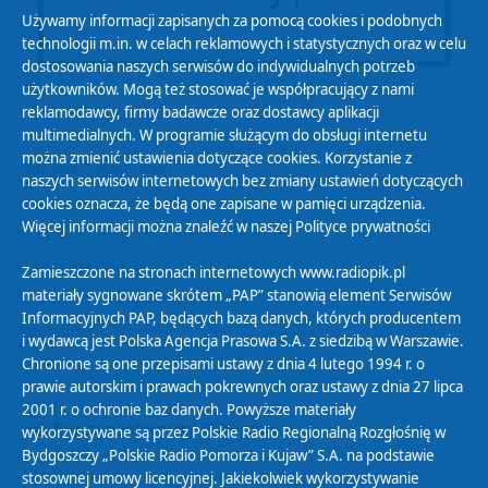
Używamy informacji zapisanych za pomocą cookies i podobnych
technologii m.in. w celach reklamowych i statystycznych oraz w celu
dostosowania naszych serwisów do indywidualnych potrzeb
użytkowników. Mogą też stosować je współpracujący z nami
reklamodawcy, firmy badawcze oraz dostawcy aplikacji
multimedialnych. W programie służącym do obsługi internetu
można zmienić ustawienia dotyczące cookies. Korzystanie z
Polityka Prywatności
naszych serwisów internetowych bez zmiany ustawień dotyczących
Zasady korzystania z Serwisu
cookies oznacza, że będą one zapisane w pamięci urządzenia.
Więcej informacji można znaleźć w naszej
Polityce prywatności
Organizacje Pożytku Publicznego
Cyfryzacja DAB+
Zamieszczone na stronach internetowych www.radiopik.pl
materiały sygnowane skrótem „PAP” stanowią element Serwisów
Polityka ochrony danych osobowych
Informacyjnych PAP, będących bazą danych, których producentem
Abonament
i wydawcą jest Polska Agencja Prasowa S.A. z siedzibą w Warszawie.
Zamówienia publiczne
Chronione są one przepisami ustawy z dnia 4 lutego 1994 r. o
prawie autorskim i prawach pokrewnych oraz ustawy z dnia 27 lipca
2001 r. o ochronie baz danych. Powyższe materiały
Biuletyn Informacji Publicznej
wykorzystywane są przez Polskie Radio Regionalną Rozgłośnię w
Bydgoszczy „Polskie Radio Pomorza i Kujaw” S.A. na podstawie
stosownej umowy licencyjnej. Jakiekolwiek wykorzystywanie