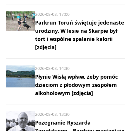
2026-08-08, 17:00
Parkrun Toruń świętuje jedenaste
urodziny. W lesie na Skarpie był
tort i wspólne spalanie kalorii
[zdjęcia]
2026-08-08, 14:30
Płynie Wisłą wpław, żeby pomóc
dzieciom z płodowym zespołem
alkoholowym [zdjęcia]
2026-08-08, 13:30
Pożegnanie Ryszarda
Zarudzkiego. „Bardziej martwił się