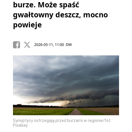
burze. Może spaść
gwałtowny deszcz, mocno
powieje
2026-05-11, 11:00 DW
Synoptycy ostrzegają przed burzami w regionie/fot.:
Pixabay