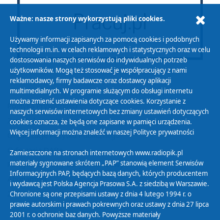
Ważne: nasze strony wykorzystują pliki cookies.
Używamy informacji zapisanych za pomocą cookies i podobnych
technologii m.in. w celach reklamowych i statystycznych oraz w celu
dostosowania naszych serwisów do indywidualnych potrzeb
użytkowników. Mogą też stosować je współpracujący z nami
reklamodawcy, firmy badawcze oraz dostawcy aplikacji
multimedialnych. W programie służącym do obsługi internetu
można zmienić ustawienia dotyczące cookies. Korzystanie z
Polityka Prywatności
naszych serwisów internetowych bez zmiany ustawień dotyczących
Zasady korzystania z Serwisu
cookies oznacza, że będą one zapisane w pamięci urządzenia.
Więcej informacji można znaleźć w naszej
Polityce prywatności
Organizacje Pożytku Publicznego
Cyfryzacja DAB+
Zamieszczone na stronach internetowych www.radiopik.pl
materiały sygnowane skrótem „PAP” stanowią element Serwisów
Polityka ochrony danych osobowych
Informacyjnych PAP, będących bazą danych, których producentem
Abonament
i wydawcą jest Polska Agencja Prasowa S.A. z siedzibą w Warszawie.
Zamówienia publiczne
Chronione są one przepisami ustawy z dnia 4 lutego 1994 r. o
prawie autorskim i prawach pokrewnych oraz ustawy z dnia 27 lipca
2001 r. o ochronie baz danych. Powyższe materiały