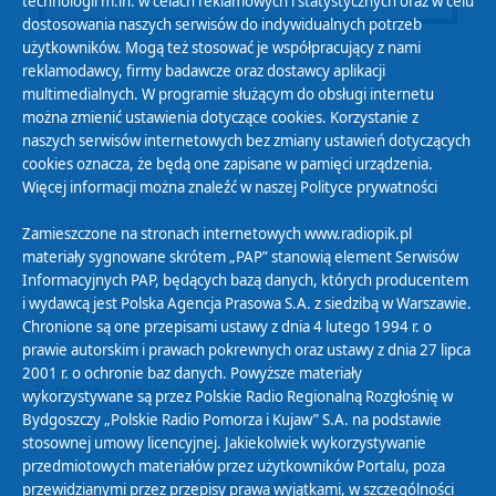
technologii m.in. w celach reklamowych i statystycznych oraz w celu
dostosowania naszych serwisów do indywidualnych potrzeb
użytkowników. Mogą też stosować je współpracujący z nami
reklamodawcy, firmy badawcze oraz dostawcy aplikacji
multimedialnych. W programie służącym do obsługi internetu
można zmienić ustawienia dotyczące cookies. Korzystanie z
Polityka Prywatności
naszych serwisów internetowych bez zmiany ustawień dotyczących
Zasady korzystania z Serwisu
cookies oznacza, że będą one zapisane w pamięci urządzenia.
Więcej informacji można znaleźć w naszej
Polityce prywatności
Organizacje Pożytku Publicznego
Cyfryzacja DAB+
Zamieszczone na stronach internetowych www.radiopik.pl
materiały sygnowane skrótem „PAP” stanowią element Serwisów
Polityka ochrony danych osobowych
Informacyjnych PAP, będących bazą danych, których producentem
Abonament
i wydawcą jest Polska Agencja Prasowa S.A. z siedzibą w Warszawie.
Zamówienia publiczne
Chronione są one przepisami ustawy z dnia 4 lutego 1994 r. o
prawie autorskim i prawach pokrewnych oraz ustawy z dnia 27 lipca
2001 r. o ochronie baz danych. Powyższe materiały
Biuletyn Informacji Publicznej
wykorzystywane są przez Polskie Radio Regionalną Rozgłośnię w
Bydgoszczy „Polskie Radio Pomorza i Kujaw” S.A. na podstawie
stosownej umowy licencyjnej. Jakiekolwiek wykorzystywanie
przedmiotowych materiałów przez użytkowników Portalu, poza
przewidzianymi przez przepisy prawa wyjątkami, w szczególności