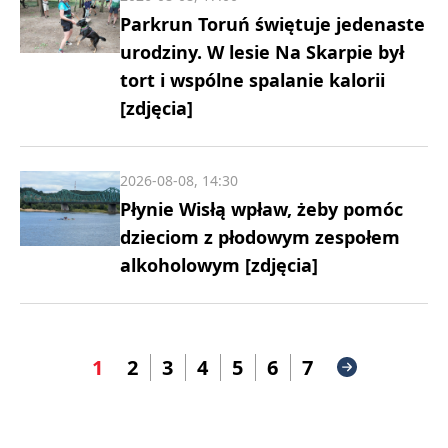
Parkrun Toruń świętuje jedenaste
urodziny. W lesie Na Skarpie był
tort i wspólne spalanie kalorii
[zdjęcia]
2026-08-08, 14:30
Płynie Wisłą wpław, żeby pomóc
dzieciom z płodowym zespołem
alkoholowym [zdjęcia]
1
2
3
4
5
6
7