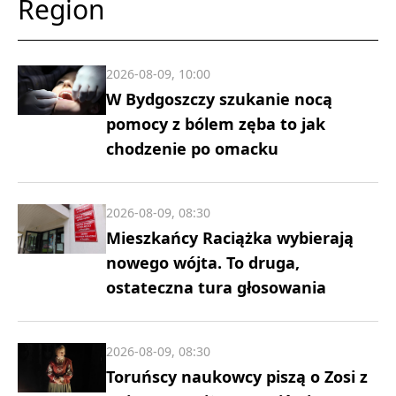
Region
2026-08-09, 10:00
W Bydgoszczy szukanie nocą
pomocy z bólem zęba to jak
chodzenie po omacku
2026-08-09, 08:30
Mieszkańcy Raciążka wybierają
nowego wójta. To druga,
ostateczna tura głosowania
2026-08-09, 08:30
Toruńscy naukowcy piszą o Zosi z