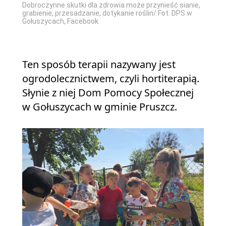
Dobroczynne skutki dla zdrowia może przynieść sianie,
grabienie, przesadzanie, dotykanie roślin/ Fot. DPS w
Gołuszycach, Facebook
Ten sposób terapii nazywany jest
ogrodolecznictwem, czyli hortiterapią.
Słynie z niej Dom Pomocy Społecznej
w Gołuszycach w gminie Pruszcz.