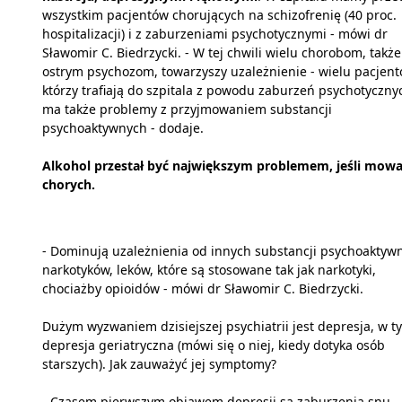
wszystkim pacjentów chorujących na schizofrenię (40 proc.
hospitalizacji) i z zaburzeniami psychotycznymi - mówi dr
Sławomir C. Biedrzycki. - W tej chwili wielu chorobom, także
ostrym psychozom, towarzyszy uzależnienie - wielu pacjent
którzy trafiają do szpitala z powodu zaburzeń psychotyczny
ma także problemy z przyjmowaniem substancji
psychoaktywnych - dodaje.
Alkohol przestał być największym problemem, jeśli mowa
chorych.
- Dominują uzależnienia od innych substancji psychoaktyw
narkotyków, leków, które są stosowane tak jak narkotyki,
chociażby opioidów - mówi dr Sławomir C. Biedrzycki.
Dużym wyzwaniem dzisiejszej psychiatrii jest depresja, w t
depresja geriatryczna (mówi się o niej, kiedy dotyka osób
starszych). Jak zauważyć jej symptomy?
- Czasem pierwszym objawem depresji są zaburzenia snu.