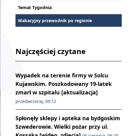
Temat Tygodnia
Wakacyjny przewodnik po regionie
Najczęściej czytane
Wypadek na terenie firmy w Solcu
Kujawskim. Poszkodowany 19-latek
zmarł w szpitalu [aktualizacja]
przedwczoraj, 09:12
Spłonęły sklepy i apteka na bydgoskim
Szwederowie. Wielki pożar przy ul.
Kossaka [wideo, zdjęcia]
06 sierpnia, 06:20