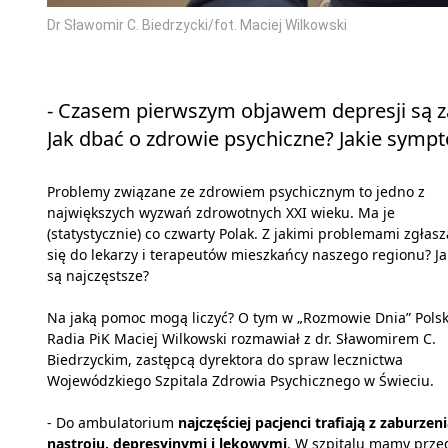
Dr Sławomir C. Biedrzycki/fot. Maciej Wilkowski
- Czasem pierwszym objawem depresji są za
Jak dbać o zdrowie psychiczne? Jakie symp
Problemy związane ze zdrowiem psychicznym to jedno z
największych wyzwań zdrowotnych XXI wieku. Ma je
(statystycznie) co czwarty Polak. Z jakimi problemami zgłasz
się do lekarzy i terapeutów mieszkańcy naszego regionu? Ja
są najczęstsze?
Na jaką pomoc mogą liczyć? O tym w „Rozmowie Dnia” Pols
Radia PiK Maciej Wilkowski rozmawiał z dr. Sławomirem C.
Biedrzyckim, zastępcą dyrektora do spraw lecznictwa
Wojewódzkiego Szpitala Zdrowia Psychicznego w Świeciu.
- Do ambulatorium
najczęściej pacjenci trafiają z zaburzen
nastroju, depresyjnymi i lękowymi
. W szpitalu mamy prze