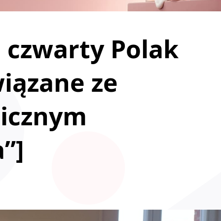
o czwarty Polak
iązane ze
hicznym
”]