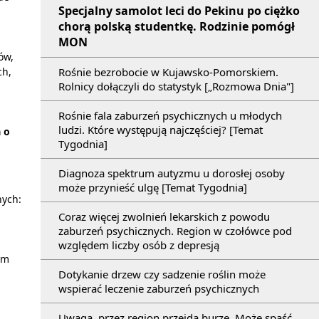
Specjalny samolot leci do Pekinu po ciężko
chorą polską studentkę. Rodzinie pomógł
MON
ów,
Rośnie bezrobocie w Kujawsko-Pomorskiem.
ch,
Rolnicy dołączyli do statystyk [„Rozmowa Dnia"]
Rośnie fala zaburzeń psychicznych u młodych
ludzi. Które występują najczęściej? [Temat
 o
Tygodnia]
Diagnoza spektrum autyzmu u dorosłej osoby
może przynieść ulgę [Temat Tygodnia]
nych:
Coraz więcej zwolnień lekarskich z powodu
zaburzeń psychicznych. Region w czołówce pod
względem liczby osób z depresją
ym
Dotykanie drzew czy sadzenie roślin może
wspierać leczenie zaburzeń psychicznych
Uwaga, przez region przejdą burze. Może spaść