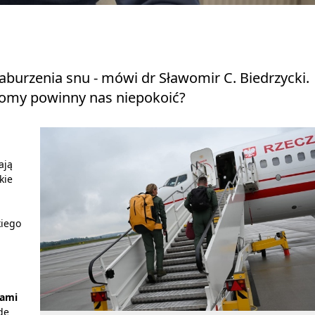
burzenia snu - mówi dr Sławomir C. Biedrzycki.
tomy powinny nas niepokoić?
ają
kie
kiego
iami
de