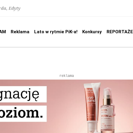
rda, Edyty
AM
Reklama
Lato w rytmie PiK-a!
Konkursy
REPORTAŻE
reklama