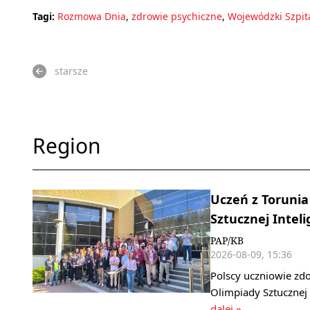
Tagi:
Rozmowa Dnia
,
zdrowie psychiczne
,
Wojewódzki Szpit
starsze
Region
Uczeń z Toruni
Sztucznej Inteli
PAP/KB
2026-08-09, 15:36
Polscy uczniowie zdo
Olimpiady Sztucznej 
dalej »