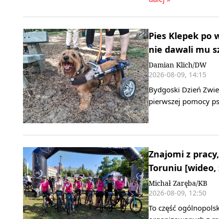
Pies Klepek po 
nie dawali mu s
Damian Klich/DW
2026-08-09, 14:15
Bydgoski Dzień Zwier
pierwszej pomocy ps
Znajomi z pracy,
Toruniu [wideo, 
Michał Zaręba/KB
2026-08-09, 12:50
To część ogólnopols