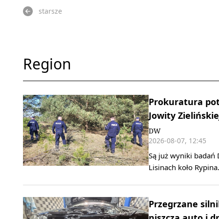
starsze
Region
Prokuratura pot
Jowity Zielińskie
DW
2026-08-07, 12:45
Są już wyniki badań 
Lisinach koło Rypina
Przegrzane silni
niszczą auto i d