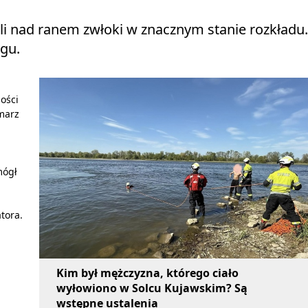
ili nad ranem zwłoki w znacznym stanie rozkładu.
egu.
ości
Smarz
mógł
tora.
Kim był mężczyzna, którego ciało
wyłowiono w Solcu Kujawskim? Są
wstępne ustalenia