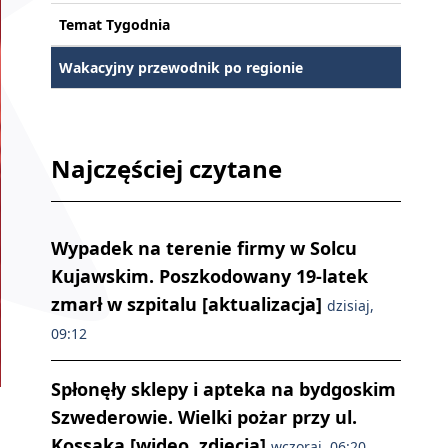
Temat Tygodnia
Wakacyjny przewodnik po regionie
Najczęściej czytane
Wypadek na terenie firmy w Solcu
Kujawskim. Poszkodowany 19-latek
zmarł w szpitalu [aktualizacja]
dzisiaj,
09:12
Spłonęły sklepy i apteka na bydgoskim
Szwederowie. Wielki pożar przy ul.
Kossaka [wideo, zdjęcia]
wczoraj, 06:20