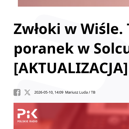
Zwłoki w Wiśle.
poranek w Solc
[AKTUALIZACJA]
2026-05-10, 14:09 Mariusz Luda / TB