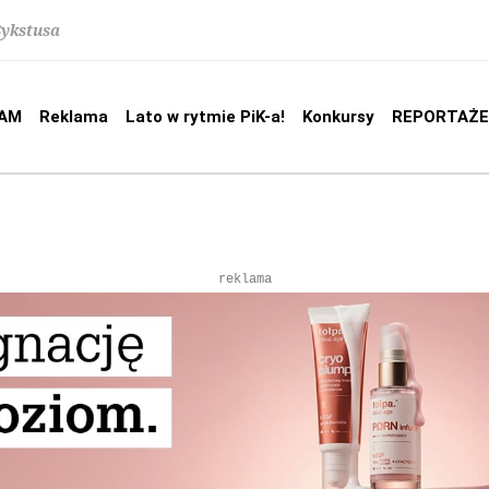
Sykstusa
AM
Reklama
Lato w rytmie PiK-a!
Konkursy
REPORTAŻE
reklama