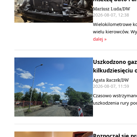
Mariusz Luda/DW
2026-08-07, 12:38
Wielokilometrowe ko
wielu kierowców. Wy
dalej »
Uszkodzono gaz
kilkudziesięciu 
Agata Raczek/DW
2026-08-07, 11:59
Czasowo wstrzymano 
uszkodzenia rury po
Rozpoczął się pr