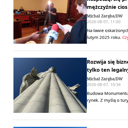
mężczyźnie cio
Michał Zaręba/DW
2026-08-07, 11:00
Na ławie oskarżonych
lutym 2025 roku.
Czy
Rozwija się biz
tylko ten legaln
Michał Zaręba/DW
2026-08-07, 10:34
Budowa Monumentu Ma
rynek. Z myślą o tu