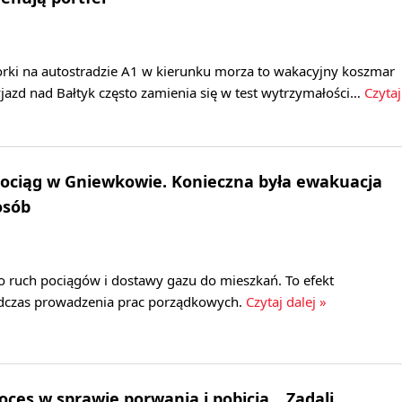
rki na autostradzie A1 w kierunku morza to wakacyjny koszmar
jazd nad Bałtyk często zamienia się w test wytrzymałości…
Czytaj
ociąg w Gniewkowie. Konieczna była ewakuacja
osób
ruch pociągów i dostawy gazu do mieszkań. To efekt
dczas prowadzenia prac porządkowych.
Czytaj dalej »
oces w sprawie porwania i pobicia. „Zadali