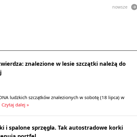
nowsze
wierdza: znalezione w lesie szczątki należą do
j
DNA ludzkich szczątków znalezionych w sobotę (18 lipca) w
.
Czytaj dalej »
ki i spalone sprzęgła. Tak autostradowe korki
renują portfel