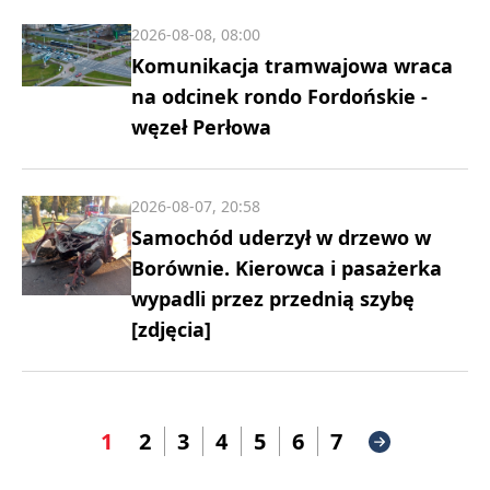
2026-08-08, 08:00
Komunikacja tramwajowa wraca
na odcinek rondo Fordońskie -
węzeł Perłowa
2026-08-07, 20:58
Samochód uderzył w drzewo w
Borównie. Kierowca i pasażerka
wypadli przez przednią szybę
[zdjęcia]
1
2
3
4
5
6
7