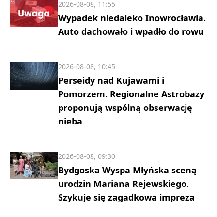
2026-08-08, 11:55
Wypadek niedaleko Inowrocławia.
Auto dachowało i wpadło do rowu
2026-08-08, 10:45
Perseidy nad Kujawami i
Pomorzem. Regionalne Astrobazy
proponują wspólną obserwację
nieba
2026-08-08, 09:30
Bydgoska Wyspa Młyńska sceną
urodzin Mariana Rejewskiego.
Szykuje się zagadkowa impreza