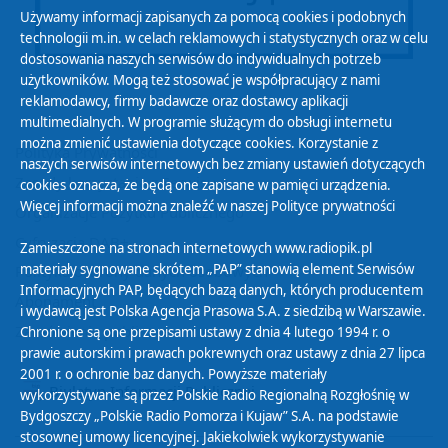
Używamy informacji zapisanych za pomocą cookies i podobnych
technologii m.in. w celach reklamowych i statystycznych oraz w celu
dostosowania naszych serwisów do indywidualnych potrzeb
użytkowników. Mogą też stosować je współpracujący z nami
reklamodawcy, firmy badawcze oraz dostawcy aplikacji
multimedialnych. W programie służącym do obsługi internetu
można zmienić ustawienia dotyczące cookies. Korzystanie z
Polityka Prywatności
naszych serwisów internetowych bez zmiany ustawień dotyczących
Zasady korzystania z Serwisu
cookies oznacza, że będą one zapisane w pamięci urządzenia.
Więcej informacji można znaleźć w naszej
Polityce prywatności
Organizacje Pożytku Publicznego
Cyfryzacja DAB+
Zamieszczone na stronach internetowych www.radiopik.pl
materiały sygnowane skrótem „PAP” stanowią element Serwisów
Polityka ochrony danych osobowych
Informacyjnych PAP, będących bazą danych, których producentem
Abonament
i wydawcą jest Polska Agencja Prasowa S.A. z siedzibą w Warszawie.
Zamówienia publiczne
Chronione są one przepisami ustawy z dnia 4 lutego 1994 r. o
prawie autorskim i prawach pokrewnych oraz ustawy z dnia 27 lipca
2001 r. o ochronie baz danych. Powyższe materiały
Biuletyn Informacji Publicznej
wykorzystywane są przez Polskie Radio Regionalną Rozgłośnię w
Bydgoszczy „Polskie Radio Pomorza i Kujaw” S.A. na podstawie
stosownej umowy licencyjnej. Jakiekolwiek wykorzystywanie