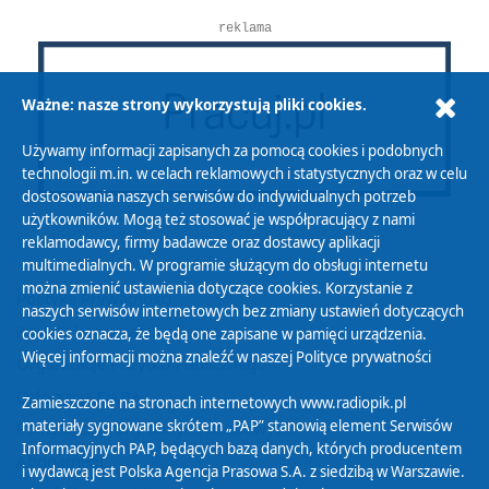
reklama
Ważne: nasze strony wykorzystują pliki cookies.
Używamy informacji zapisanych za pomocą cookies i podobnych
technologii m.in. w celach reklamowych i statystycznych oraz w celu
dostosowania naszych serwisów do indywidualnych potrzeb
użytkowników. Mogą też stosować je współpracujący z nami
reklamodawcy, firmy badawcze oraz dostawcy aplikacji
multimedialnych. W programie służącym do obsługi internetu
można zmienić ustawienia dotyczące cookies. Korzystanie z
Polityka Prywatności
naszych serwisów internetowych bez zmiany ustawień dotyczących
Zasady korzystania z Serwisu
cookies oznacza, że będą one zapisane w pamięci urządzenia.
Więcej informacji można znaleźć w naszej
Polityce prywatności
Organizacje Pożytku Publicznego
Cyfryzacja DAB+
Zamieszczone na stronach internetowych www.radiopik.pl
materiały sygnowane skrótem „PAP” stanowią element Serwisów
Polityka ochrony danych osobowych
Informacyjnych PAP, będących bazą danych, których producentem
Abonament
i wydawcą jest Polska Agencja Prasowa S.A. z siedzibą w Warszawie.