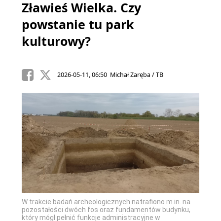
Zławieś Wielka. Czy
powstanie tu park
kulturowy?
2026-05-11, 06:50 Michał Zaręba / TB
W trakcie badań archeologicznych natrafiono m.in. na
pozostałości dwóch fos oraz fundamentów budynku,
który mógł pełnić funkcje administracyjne w