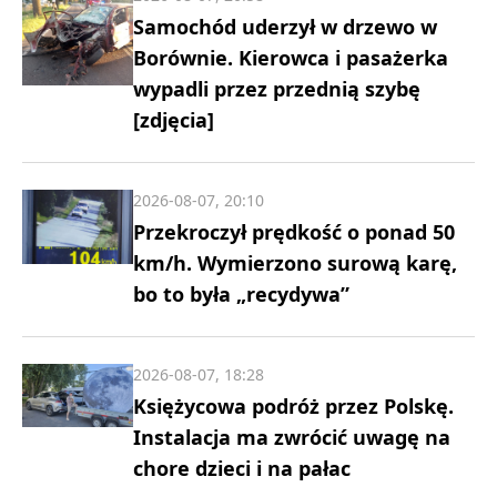
Samochód uderzył w drzewo w
Borównie. Kierowca i pasażerka
wypadli przez przednią szybę
[zdjęcia]
2026-08-07, 20:10
Przekroczył prędkość o ponad 50
km/h. Wymierzono surową karę,
bo to była „recydywa”
2026-08-07, 18:28
Księżycowa podróż przez Polskę.
Instalacja ma zwrócić uwagę na
chore dzieci i na pałac