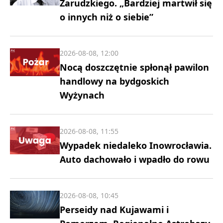
Zarudzkiego. „Bardziej martwił się
o innych niż o siebie”
2026-08-08, 12:00
Nocą doszczętnie spłonął pawilon
handlowy na bydgoskich
Wyżynach
2026-08-08, 11:55
Wypadek niedaleko Inowrocławia.
Auto dachowało i wpadło do rowu
2026-08-08, 10:45
Perseidy nad Kujawami i