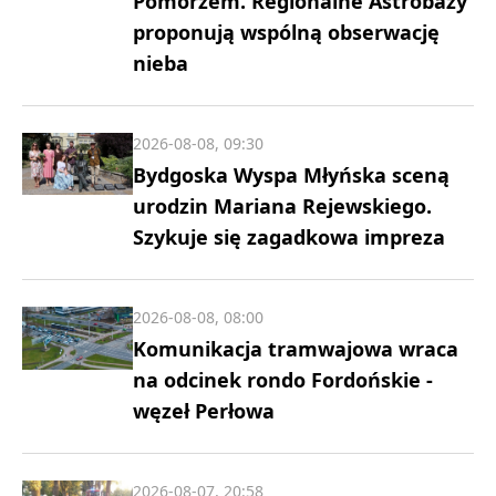
Pomorzem. Regionalne Astrobazy
proponują wspólną obserwację
nieba
2026-08-08, 09:30
Bydgoska Wyspa Młyńska sceną
urodzin Mariana Rejewskiego.
Szykuje się zagadkowa impreza
2026-08-08, 08:00
Komunikacja tramwajowa wraca
na odcinek rondo Fordońskie -
węzeł Perłowa
2026-08-07, 20:58