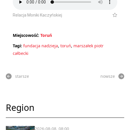
Relacja Moniki Kaczyńskiej
Miejscowość:
Toruń
Tagi:
fundacja nadzieja
,
toruń
,
marszałek piotr
całbecki
starsze
nowsze
Region
2026-08-08, 08:00