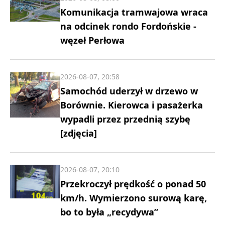
Komunikacja tramwajowa wraca
na odcinek rondo Fordońskie -
węzeł Perłowa
2026-08-07, 20:58
Samochód uderzył w drzewo w
Borównie. Kierowca i pasażerka
wypadli przez przednią szybę
[zdjęcia]
2026-08-07, 20:10
Przekroczył prędkość o ponad 50
km/h. Wymierzono surową karę,
bo to była „recydywa”