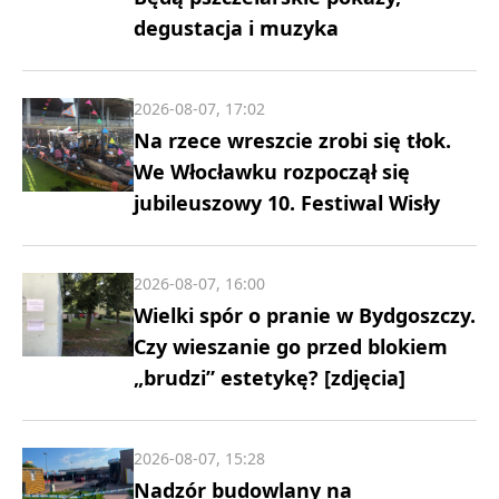
degustacja i muzyka
2026-08-07, 17:02
Na rzece wreszcie zrobi się tłok.
We Włocławku rozpoczął się
jubileuszowy 10. Festiwal Wisły
2026-08-07, 16:00
Wielki spór o pranie w Bydgoszczy.
Czy wieszanie go przed blokiem
„brudzi” estetykę? [zdjęcia]
2026-08-07, 15:28
Nadzór budowlany na