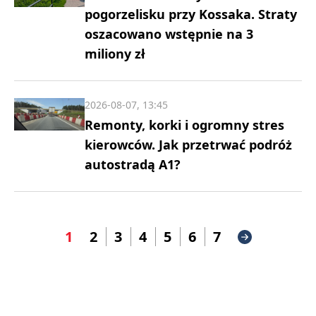
pogorzelisku przy Kossaka. Straty
oszacowano wstępnie na 3
miliony zł
2026-08-07, 13:45
Remonty, korki i ogromny stres
kierowców. Jak przetrwać podróż
autostradą A1?
1
2
3
4
5
6
7