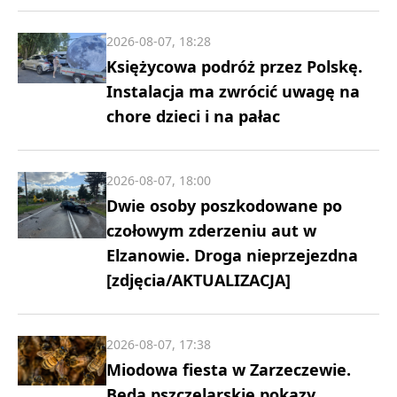
2026-08-07, 18:28
Księżycowa podróż przez Polskę.
Instalacja ma zwrócić uwagę na
chore dzieci i na pałac
2026-08-07, 18:00
Dwie osoby poszkodowane po
czołowym zderzeniu aut w
Elzanowie. Droga nieprzejezdna
[zdjęcia/AKTUALIZACJA]
2026-08-07, 17:38
Miodowa fiesta w Zarzeczewie.
Będą pszczelarskie pokazy,