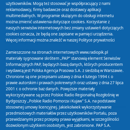
użytkowników. Mogą też stosować je współpracujący z nami
reklamodawcy, firmy badawcze oraz dostawcy aplikacji
multimedialnych. W programie służącym do obsługi internetu
można zmienić ustawienia dotyczące cookies. Korzystanie z
Polityka Prywatności
naszych serwisów internetowych bez zmiany ustawień dotyczących
Zasady korzystania z Serwisu
cookies oznacza, że będą one zapisane w pamięci urządzenia.
Więcej informacji można znaleźć w naszej
Polityce prywatności
Organizacje Pożytku Publicznego
Cyfryzacja DAB+
Zamieszczone na stronach internetowych www.radiopik.pl
materiały sygnowane skrótem „PAP” stanowią element Serwisów
Polityka ochrony danych osobowych
Informacyjnych PAP, będących bazą danych, których producentem
Abonament
i wydawcą jest Polska Agencja Prasowa S.A. z siedzibą w Warszawie.
Zamówienia publiczne
Chronione są one przepisami ustawy z dnia 4 lutego 1994 r. o
prawie autorskim i prawach pokrewnych oraz ustawy z dnia 27 lipca
2001 r. o ochronie baz danych. Powyższe materiały
Biuletyn Informacji Publicznej
wykorzystywane są przez Polskie Radio Regionalną Rozgłośnię w
Bydgoszczy „Polskie Radio Pomorza i Kujaw” S.A. na podstawie
stosownej umowy licencyjnej. Jakiekolwiek wykorzystywanie
przedmiotowych materiałów przez użytkowników Portalu, poza
przewidzianymi przez przepisy prawa wyjątkami, w szczególności
dozwolonym użytkiem osobistym, jest zabronione. PAP S.A.