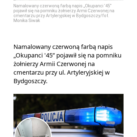
Namalowany czerwoną farbą napis „Okupanci '45”
pojawił się na pomniku żołnierzy Armii Czerwonej na
cmentarzu przy Artyleryjskiej w Bydgoszczy/fot.
Monika Siwak
Namalowany czerwoną farbą napis
„Okupanci '45” pojawił się na pomniku
żołnierzy Armii Czerwonej na
cmentarzu przy ul. Artyleryjskiej w
Bydgoszczy.