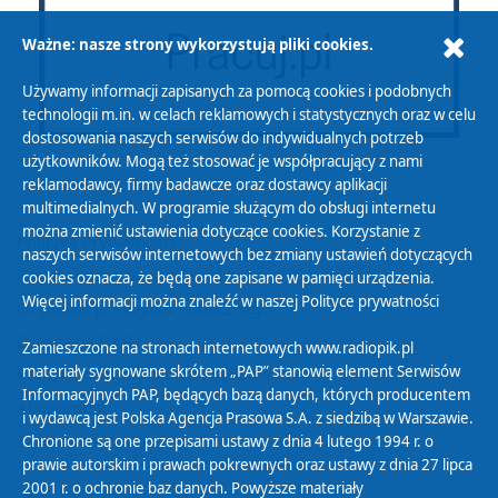
Ważne: nasze strony wykorzystują pliki cookies.
Używamy informacji zapisanych za pomocą cookies i podobnych
technologii m.in. w celach reklamowych i statystycznych oraz w celu
dostosowania naszych serwisów do indywidualnych potrzeb
użytkowników. Mogą też stosować je współpracujący z nami
reklamodawcy, firmy badawcze oraz dostawcy aplikacji
multimedialnych. W programie służącym do obsługi internetu
można zmienić ustawienia dotyczące cookies. Korzystanie z
Polityka Prywatności
naszych serwisów internetowych bez zmiany ustawień dotyczących
Zasady korzystania z Serwisu
cookies oznacza, że będą one zapisane w pamięci urządzenia.
Więcej informacji można znaleźć w naszej
Polityce prywatności
Organizacje Pożytku Publicznego
Cyfryzacja DAB+
Zamieszczone na stronach internetowych www.radiopik.pl
materiały sygnowane skrótem „PAP” stanowią element Serwisów
Polityka ochrony danych osobowych
Informacyjnych PAP, będących bazą danych, których producentem
Abonament
i wydawcą jest Polska Agencja Prasowa S.A. z siedzibą w Warszawie.
Zamówienia publiczne
Chronione są one przepisami ustawy z dnia 4 lutego 1994 r. o
prawie autorskim i prawach pokrewnych oraz ustawy z dnia 27 lipca
2001 r. o ochronie baz danych. Powyższe materiały