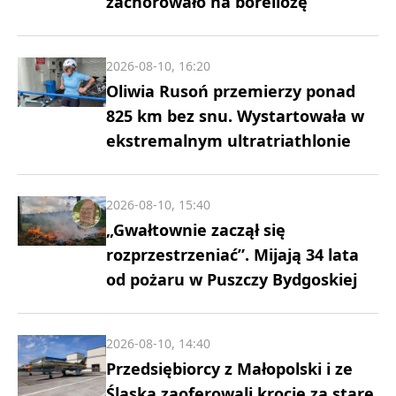
zachorowało na boreliozę
2026-08-10, 16:20
Oliwia Rusoń przemierzy ponad
825 km bez snu. Wystartowała w
ekstremalnym ultratriathlonie
2026-08-10, 15:40
„Gwałtownie zaczął się
rozprzestrzeniać”. Mijają 34 lata
od pożaru w Puszczy Bydgoskiej
2026-08-10, 14:40
Przedsiębiorcy z Małopolski i ze
Śląska zaoferowali krocie za stare