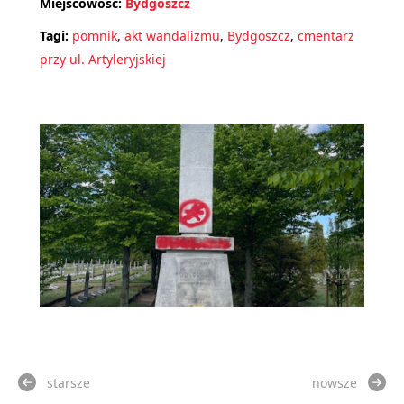
Miejscowość:
Bydgoszcz
Tagi:
pomnik
,
akt wandalizmu
,
Bydgoszcz
,
cmentarz
przy ul. Artyleryjskiej
starsze
nowsze