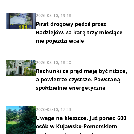
2026-08-10, 19:18
Pirat drogowy pędził przez
Radziejów. Za karę trzy miesiące
nie pojeździ wcale
2026-08-10, 18:20
Rachunki za prąd mają być niższe,
a powietrze czystsze. Powstaną
spółdzielnie energetyczne
2026-08-10, 17:23
Uwaga na kleszcze. Już ponad 600
osób w Kujawsko-Pomorskiem