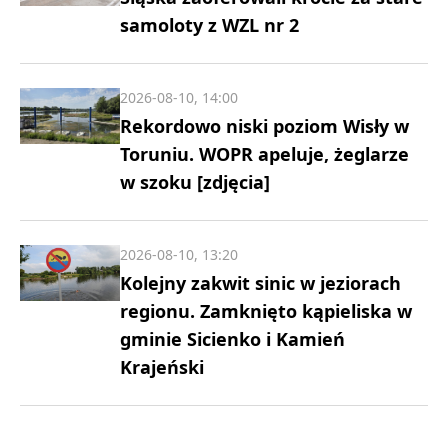
samoloty z WZL nr 2
2026-08-10, 14:00
Rekordowo niski poziom Wisły w
Toruniu. WOPR apeluje, żeglarze
w szoku [zdjęcia]
2026-08-10, 13:20
Kolejny zakwit sinic w jeziorach
regionu. Zamknięto kąpieliska w
gminie Sicienko i Kamień
Krajeński