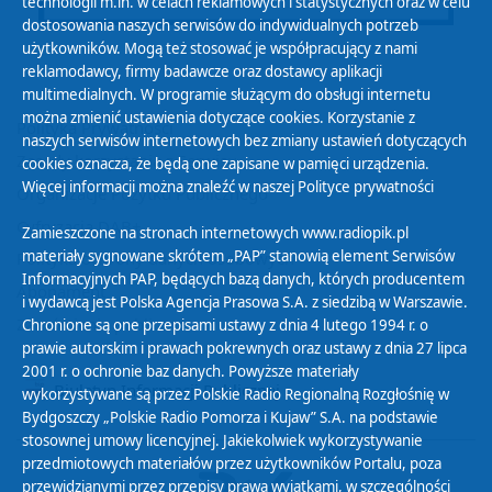
technologii m.in. w celach reklamowych i statystycznych oraz w celu
dostosowania naszych serwisów do indywidualnych potrzeb
użytkowników. Mogą też stosować je współpracujący z nami
reklamodawcy, firmy badawcze oraz dostawcy aplikacji
multimedialnych. W programie służącym do obsługi internetu
można zmienić ustawienia dotyczące cookies. Korzystanie z
Polityka Prywatności
naszych serwisów internetowych bez zmiany ustawień dotyczących
Zasady korzystania z Serwisu
cookies oznacza, że będą one zapisane w pamięci urządzenia.
Więcej informacji można znaleźć w naszej
Polityce prywatności
Organizacje Pożytku Publicznego
Cyfryzacja DAB+
Zamieszczone na stronach internetowych www.radiopik.pl
materiały sygnowane skrótem „PAP” stanowią element Serwisów
Polityka ochrony danych osobowych
Informacyjnych PAP, będących bazą danych, których producentem
Abonament
i wydawcą jest Polska Agencja Prasowa S.A. z siedzibą w Warszawie.
Zamówienia publiczne
Chronione są one przepisami ustawy z dnia 4 lutego 1994 r. o
prawie autorskim i prawach pokrewnych oraz ustawy z dnia 27 lipca
2001 r. o ochronie baz danych. Powyższe materiały
Biuletyn Informacji Publicznej
wykorzystywane są przez Polskie Radio Regionalną Rozgłośnię w
Bydgoszczy „Polskie Radio Pomorza i Kujaw” S.A. na podstawie
stosownej umowy licencyjnej. Jakiekolwiek wykorzystywanie
przedmiotowych materiałów przez użytkowników Portalu, poza
przewidzianymi przez przepisy prawa wyjątkami, w szczególności