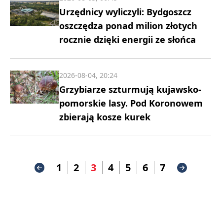
Urzędnicy wyliczyli: Bydgoszcz
oszczędza ponad milion złotych
rocznie dzięki energii ze słońca
2026-08-04, 20:24
Grzybiarze szturmują kujawsko-
pomorskie lasy. Pod Koronowem
zbierają kosze kurek
1
2
3
4
5
6
7