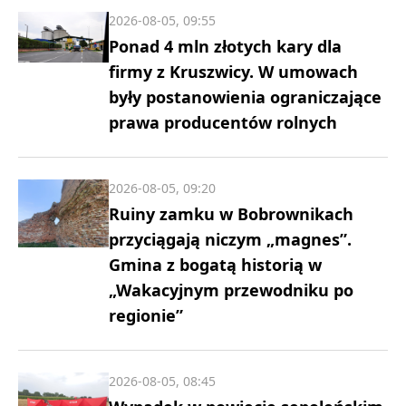
2026-08-05, 09:55
Ponad 4 mln złotych kary dla
firmy z Kruszwicy. W umowach
były postanowienia ograniczające
prawa producentów rolnych
2026-08-05, 09:20
Ruiny zamku w Bobrownikach
przyciągają niczym „magnes”.
Gmina z bogatą historią w
„Wakacyjnym przewodniku po
regionie”
2026-08-05, 08:45