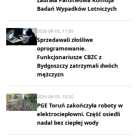
zabrała Państwowa Komisja
Badań Wypadków Lotniczych
2026-08-05, 11:00
Sprzedawali złośliwe
oprogramowanie.
Funkcjonariusze CBZC z
Bydgoszczy zatrzymali dwóch
mężczyzn
2026-08-05, 10:20
PGE Toruń zakończyła roboty w
elektrociepłowni. Część osiedli
nadal bez ciepłej wody