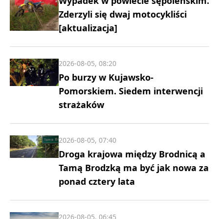
Wypadek w powiecie sępoleńskim.
Zderzyli się dwaj motocykliści
[aktualizacja]
2026-08-05, 08:20
Po burzy w Kujawsko-
Pomorskiem. Siedem interwencji
strażaków
2026-08-05, 07:40
Droga krajowa między Brodnicą a
Tamą Brodzką ma być jak nowa za
ponad cztery lata
2026-08-05, 06:45