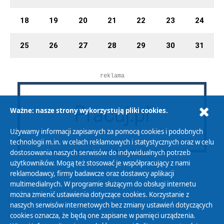
18
19
20
21
22
23
24
25
26
27
28
29
30
31
reklama
Ważne: nasze strony wykorzystują pliki cookies.
Używamy informacji zapisanych za pomocą cookies i podobnych
technologii m.in. w celach reklamowych i statystycznych oraz w celu
dostosowania naszych serwisów do indywidualnych potrzeb
użytkowników. Mogą też stosować je współpracujący z nami
reklamodawcy, firmy badawcze oraz dostawcy aplikacji
multimedialnych. W programie służącym do obsługi internetu
można zmienić ustawienia dotyczące cookies. Korzystanie z
Polityka Prywatności
naszych serwisów internetowych bez zmiany ustawień dotyczących
Zasady korzystania z Serwisu
cookies oznacza, że będą one zapisane w pamięci urządzenia.