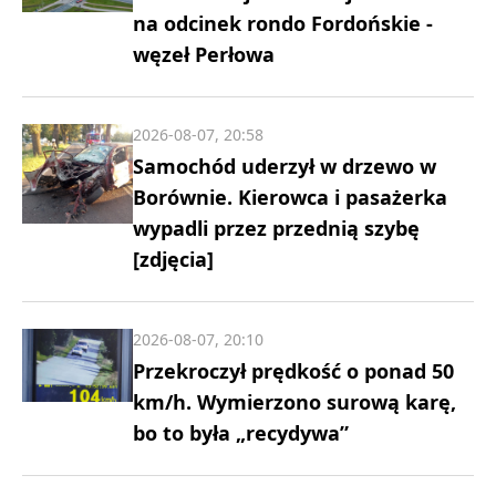
na odcinek rondo Fordońskie -
węzeł Perłowa
2026-08-07, 20:58
Samochód uderzył w drzewo w
Borównie. Kierowca i pasażerka
wypadli przez przednią szybę
[zdjęcia]
2026-08-07, 20:10
Przekroczył prędkość o ponad 50
km/h. Wymierzono surową karę,
bo to była „recydywa”