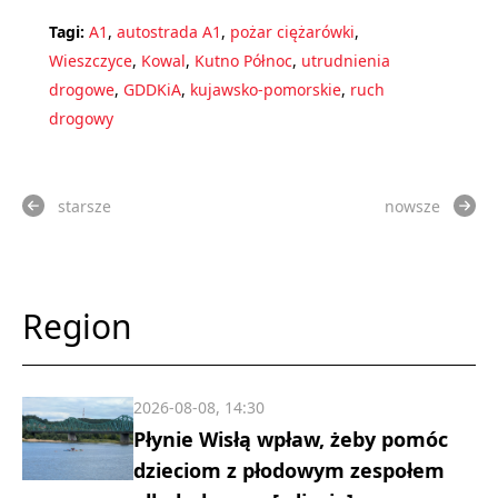
Tagi:
A1
,
autostrada A1
,
pożar ciężarówki
,
Wieszczyce
,
Kowal
,
Kutno Północ
,
utrudnienia
drogowe
,
GDDKiA
,
kujawsko-pomorskie
,
ruch
drogowy
starsze
nowsze
Region
2026-08-08, 14:30
Płynie Wisłą wpław, żeby pomóc
dzieciom z płodowym zespołem