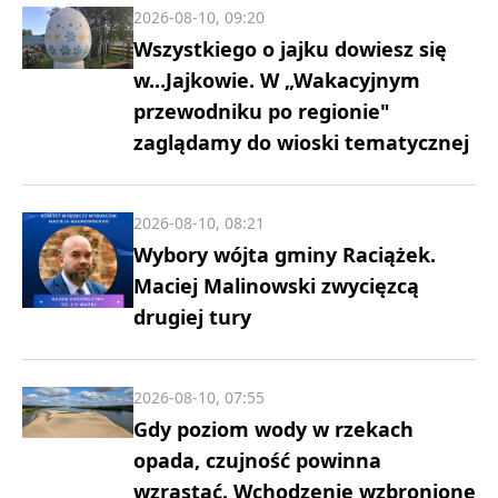
2026-08-10, 09:20
Wszystkiego o jajku dowiesz się
w...Jajkowie. W „Wakacyjnym
przewodniku po regionie"
zaglądamy do wioski tematycznej
2026-08-10, 08:21
Wybory wójta gminy Raciążek.
Maciej Malinowski zwycięzcą
drugiej tury
2026-08-10, 07:55
Gdy poziom wody w rzekach
opada, czujność powinna
wzrastać. Wchodzenie wzbronione