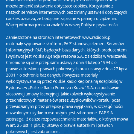
można zmienić ustawienia dotyczące cookies. Korzystanie z
Polityka Prywatności
naszych serwisów internetowych bez zmiany ustawień dotyczących
Zasady korzystania z Serwisu
cookies oznacza, że będą one zapisane w pamięci urządzenia.
Więcej informacji można znaleźć w naszej
Polityce prywatności
Organizacje Pożytku Publicznego
Cyfryzacja DAB+
Zamieszczone na stronach internetowych www.radiopik.pl
materiały sygnowane skrótem „PAP” stanowią element Serwisów
Polityka ochrony danych osobowych
Informacyjnych PAP, będących bazą danych, których producentem
Abonament
i wydawcą jest Polska Agencja Prasowa S.A. z siedzibą w Warszawie.
Zamówienia publiczne
Chronione są one przepisami ustawy z dnia 4 lutego 1994 r. o
prawie autorskim i prawach pokrewnych oraz ustawy z dnia 27 lipca
2001 r. o ochronie baz danych. Powyższe materiały
Biuletyn Informacji Publicznej
wykorzystywane są przez Polskie Radio Regionalną Rozgłośnię w
Bydgoszczy „Polskie Radio Pomorza i Kujaw” S.A. na podstawie
stosownej umowy licencyjnej. Jakiekolwiek wykorzystywanie
przedmiotowych materiałów przez użytkowników Portalu, poza
przewidzianymi przez przepisy prawa wyjątkami, w szczególności
dozwolonym użytkiem osobistym, jest zabronione. PAP S.A.
zastrzega, iż dalsze rozpowszechnianie materiałów, o których mowa
w art. 25 ust. 1 pkt. b) ustawy o prawie autorskim i prawach
pokrewnych, jest zabronione.