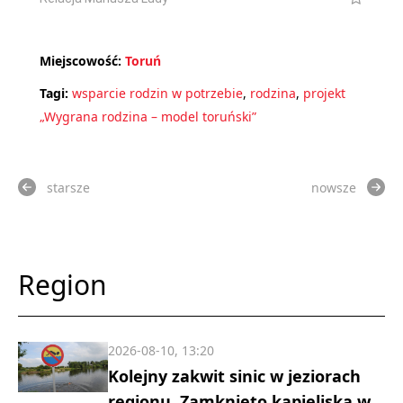
Miejscowość:
Toruń
Tagi:
wsparcie rodzin w potrzebie
,
rodzina
,
projekt
„Wygrana rodzina – model toruński”
starsze
nowsze
Region
2026-08-10, 13:20
Kolejny zakwit sinic w jeziorach
regionu. Zamknięto kąpieliska w