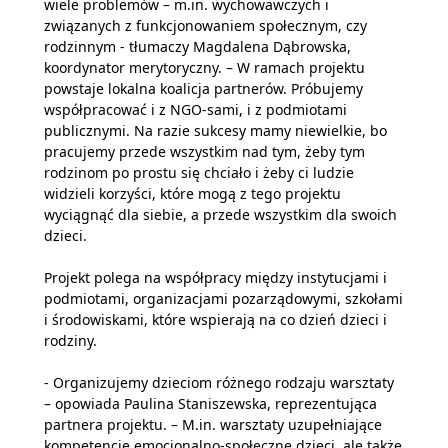
wiele problemów – m.in. wychowawczych i
związanych z funkcjonowaniem społecznym, czy
rodzinnym - tłumaczy Magdalena Dąbrowska,
koordynator merytoryczny. – W ramach projektu
powstaje lokalna koalicja partnerów. Próbujemy
współpracować i z NGO-sami, i z podmiotami
publicznymi. Na razie sukcesy mamy niewielkie, bo
pracujemy przede wszystkim nad tym, żeby tym
rodzinom po prostu się chciało i żeby ci ludzie
widzieli korzyści, które mogą z tego projektu
wyciągnąć dla siebie, a przede wszystkim dla swoich
dzieci.
Projekt polega na współpracy między instytucjami i
podmiotami, organizacjami pozarządowymi, szkołami
i środowiskami, które wspierają na co dzień dzieci i
rodziny.
- Organizujemy dzieciom różnego rodzaju warsztaty
– opowiada Paulina Staniszewska, reprezentująca
partnera projektu. – M.in. warsztaty uzupełniające
kompetencje emocjonalno-społeczne dzieci, ale także