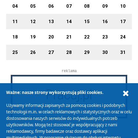
04
05
06
07
08
09
10
11
12
13
14
15
16
17
18
19
20
21
22
23
24
25
26
27
28
29
30
31
reklama
Ważne: nasze strony wykorzystują pliki cookies.
Używamy informacji zapisanych za pomocą cookies i podobnych
technologii m.in. w celach reklamowych i statystycznych oraz w celu
dostosowania naszych serwisów do indywidualnych potrzeb
użytkowników. Mogą też stosować je współpracujący z nami
reklamodawcy, firmy badawcze oraz dostawcy aplikacji
multimedialnych. W programie służącym do obsługi internetu