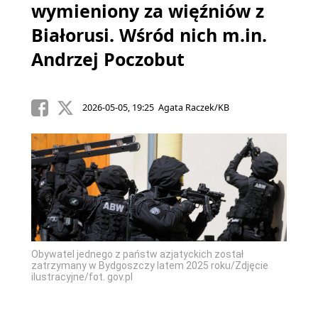
wymieniony za więźniów z
Białorusi. Wśród nich m.in.
Andrzej Poczobut
2026-05-05, 19:25 Agata Raczek/KB
Obywatel jednego z państw azjatyckich został
zatrzymany w Bydgoszczy latem 2025 roku/Zdjęcie
ilustracyjne/fot. gov.pl