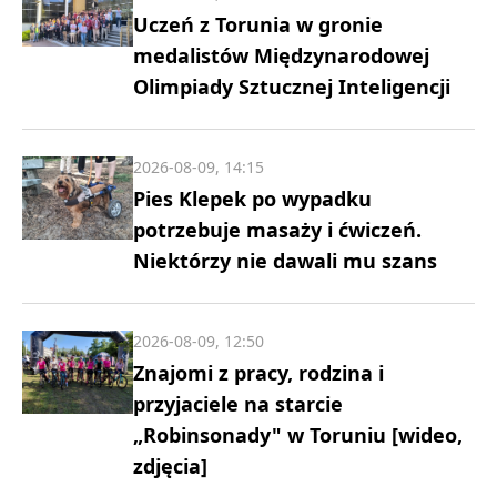
Uczeń z Torunia w gronie
medalistów Międzynarodowej
Olimpiady Sztucznej Inteligencji
2026-08-09, 14:15
Pies Klepek po wypadku
potrzebuje masaży i ćwiczeń.
Niektórzy nie dawali mu szans
2026-08-09, 12:50
Znajomi z pracy, rodzina i
przyjaciele na starcie
„Robinsonady" w Toruniu [wideo,
zdjęcia]