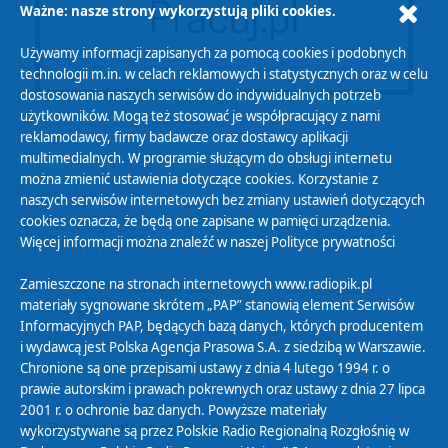
Ważne: nasze strony wykorzystują pliki cookies.
Używamy informacji zapisanych za pomocą cookies i podobnych
technologii m.in. w celach reklamowych i statystycznych oraz w celu
dostosowania naszych serwisów do indywidualnych potrzeb
użytkowników. Mogą też stosować je współpracujący z nami
reklamodawcy, firmy badawcze oraz dostawcy aplikacji
multimedialnych. W programie służącym do obsługi internetu
można zmienić ustawienia dotyczące cookies. Korzystanie z
Polityka Prywatności
naszych serwisów internetowych bez zmiany ustawień dotyczących
Zasady korzystania z Serwisu
cookies oznacza, że będą one zapisane w pamięci urządzenia.
Więcej informacji można znaleźć w naszej
Polityce prywatności
Organizacje Pożytku Publicznego
Cyfryzacja DAB+
Zamieszczone na stronach internetowych www.radiopik.pl
materiały sygnowane skrótem „PAP” stanowią element Serwisów
Polityka ochrony danych osobowych
Informacyjnych PAP, będących bazą danych, których producentem
Abonament
i wydawcą jest Polska Agencja Prasowa S.A. z siedzibą w Warszawie.
Zamówienia publiczne
Chronione są one przepisami ustawy z dnia 4 lutego 1994 r. o
prawie autorskim i prawach pokrewnych oraz ustawy z dnia 27 lipca
2001 r. o ochronie baz danych. Powyższe materiały
Biuletyn Informacji Publicznej
wykorzystywane są przez Polskie Radio Regionalną Rozgłośnię w