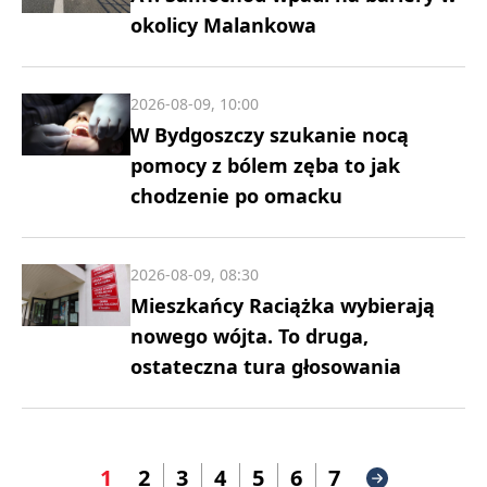
okolicy Malankowa
2026-08-09, 10:00
W Bydgoszczy szukanie nocą
pomocy z bólem zęba to jak
chodzenie po omacku
2026-08-09, 08:30
Mieszkańcy Raciążka wybierają
nowego wójta. To druga,
ostateczna tura głosowania
1
2
3
4
5
6
7