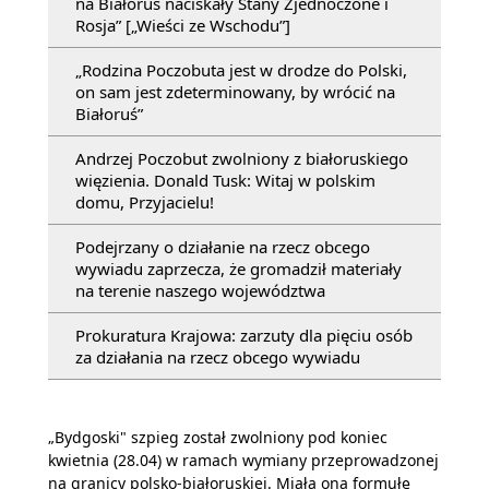
na Białoruś naciskały Stany Zjednoczone i
Rosja” [„Wieści ze Wschodu”]
„Rodzina Poczobuta jest w drodze do Polski,
on sam jest zdeterminowany, by wrócić na
Białoruś”
Andrzej Poczobut zwolniony z białoruskiego
więzienia. Donald Tusk: Witaj w polskim
domu, Przyjacielu!
Podejrzany o działanie na rzecz obcego
wywiadu zaprzecza, że gromadził materiały
na terenie naszego województwa
Prokuratura Krajowa: zarzuty dla pięciu osób
za działania na rzecz obcego wywiadu
„Bydgoski" szpieg został zwolniony pod koniec
kwietnia (28.04) w ramach wymiany przeprowadzonej
na granicy polsko-białoruskiej. Miała ona formułę