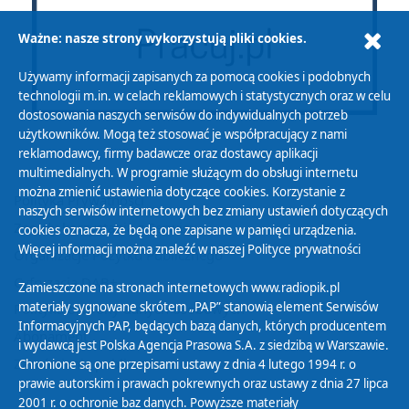
Ważne: nasze strony wykorzystują pliki cookies.
Używamy informacji zapisanych za pomocą cookies i podobnych
technologii m.in. w celach reklamowych i statystycznych oraz w celu
dostosowania naszych serwisów do indywidualnych potrzeb
użytkowników. Mogą też stosować je współpracujący z nami
reklamodawcy, firmy badawcze oraz dostawcy aplikacji
multimedialnych. W programie służącym do obsługi internetu
można zmienić ustawienia dotyczące cookies. Korzystanie z
Polityka Prywatności
naszych serwisów internetowych bez zmiany ustawień dotyczących
Zasady korzystania z Serwisu
cookies oznacza, że będą one zapisane w pamięci urządzenia.
Więcej informacji można znaleźć w naszej
Polityce prywatności
Organizacje Pożytku Publicznego
Cyfryzacja DAB+
Zamieszczone na stronach internetowych www.radiopik.pl
materiały sygnowane skrótem „PAP” stanowią element Serwisów
Polityka ochrony danych osobowych
Informacyjnych PAP, będących bazą danych, których producentem
Abonament
i wydawcą jest Polska Agencja Prasowa S.A. z siedzibą w Warszawie.
Zamówienia publiczne
Chronione są one przepisami ustawy z dnia 4 lutego 1994 r. o
prawie autorskim i prawach pokrewnych oraz ustawy z dnia 27 lipca
2001 r. o ochronie baz danych. Powyższe materiały