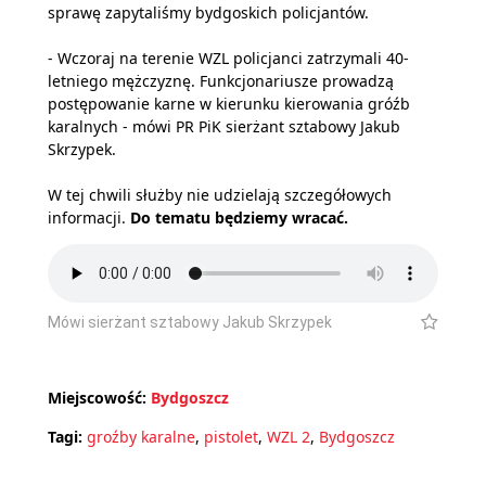
sprawę zapytaliśmy bydgoskich policjantów.
- Wczoraj na terenie WZL policjanci zatrzymali 40-
letniego mężczyznę. Funkcjonariusze prowadzą
postępowanie karne w kierunku kierowania gróźb
karalnych - mówi PR PiK sierżant sztabowy Jakub
Skrzypek.
W tej chwili służby nie udzielają szczegółowych
informacji.
Do tematu będziemy wracać.
Mówi sierżant sztabowy Jakub Skrzypek
Miejscowość:
Bydgoszcz
Tagi:
groźby karalne
,
pistolet
,
WZL 2
,
Bydgoszcz