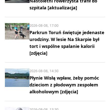
Nastoletni rowerzysta trafił do
szpitala [aktualizacja]
2026-08-08, 17:00
Parkrun Toruń świętuje jedenaste
urodziny. W lesie Na Skarpie był
tort i wspólne spalanie kalorii
[zdjęcia]
2026-08-08, 14:30
Płynie Wisłą wpław, żeby pomóc
dzieciom z płodowym zespołem
alkoholowym [zdjęcia]
2026-08-08, 13:30