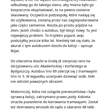
odbudowy go do takiego stanu, aby można było go
bezpiecznie eksploatować, to na pewno zostanie
skasowany. Oczywiście podzespoły, które nadają się
do użytkowania, zostaną przez nas zagospodarowane
jako części zamienne. Reszta po prostu pójdzie na
złom. Jeżeli chodzi o autobus, był dosyć nowy. Tu jest
największy problem. To trzyletni pojazd, więc
posłużyłby jeszcze kilka lat. Niestety tak się stało, że
akurat z tym autobusem doszło do kolizji – opisuje
Bojar.
Do zdarzenia doszło w środę (6 sierpnia) rano na
skrzyżowaniu ulic Akademickiej i Korfantego w
Bydgoszczy. Autobus linii 89 zderzył się z tramwajem
linii nr 5. W wypadku ucierpiało dziewięć osób. Nikt
nie odniósł poważnych obrażeń.
Motorniczej, która nie ustąpiła pierwszeństwa i była
sprawcą kolizji, zatrzymano prawo jazdy. Kobieta
straciła pozwolenie do kierowania tramwajami. Został
też skierowany wniosek do sądu o ukaranie 48-latki.