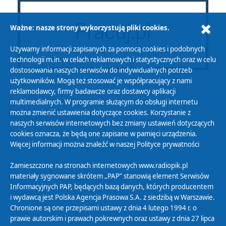
Ważne: nasze strony wykorzystują pliki cookies.
Używamy informacji zapisanych za pomocą cookies i podobnych
technologii m.in. w celach reklamowych i statystycznych oraz w celu
dostosowania naszych serwisów do indywidualnych potrzeb
użytkowników. Mogą też stosować je współpracujący z nami
reklamodawcy, firmy badawcze oraz dostawcy aplikacji
multimedialnych. W programie służącym do obsługi internetu
można zmienić ustawienia dotyczące cookies. Korzystanie z
Polityka Prywatności
naszych serwisów internetowych bez zmiany ustawień dotyczących
Zasady korzystania z Serwisu
cookies oznacza, że będą one zapisane w pamięci urządzenia.
Więcej informacji można znaleźć w naszej
Polityce prywatności
Organizacje Pożytku Publicznego
Cyfryzacja DAB+
Zamieszczone na stronach internetowych www.radiopik.pl
materiały sygnowane skrótem „PAP” stanowią element Serwisów
Polityka ochrony danych osobowych
Informacyjnych PAP, będących bazą danych, których producentem
Abonament
i wydawcą jest Polska Agencja Prasowa S.A. z siedzibą w Warszawie.
Zamówienia publiczne
Chronione są one przepisami ustawy z dnia 4 lutego 1994 r. o
prawie autorskim i prawach pokrewnych oraz ustawy z dnia 27 lipca