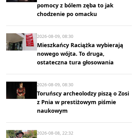
pomocy z bólem zęba to jak
chodzenie po omacku
2026-08-09, 08:30
Mieszkańcy Raciążka wybierają
nowego wójta. To druga,
ostateczna tura głosowania
2026-08-09, 08:30
Toruńscy archeolodzy piszą o Zosi
z Pnia w prestiżowym piśmie
naukowym
2026-08-08, 22:32