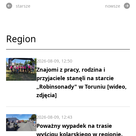
starsze
nowsze
Region
2026-08-09, 12:50
Znajomi z pracy, rodzina i
przyjaciele stanęli na starcie
„Robinsonady" w Toruniu [wideo,
zdjęcia]
2026-08-09, 12:43
Poważny wypadek na trasie
wyścigu kolarskiego w regionie.