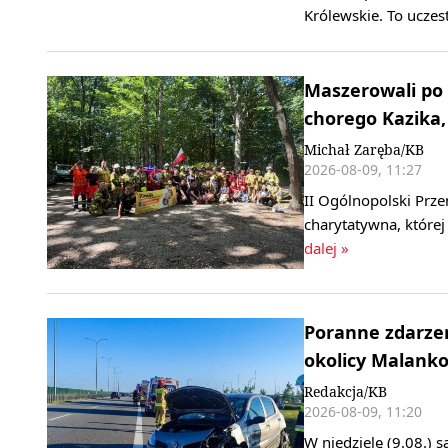
Królewskie. To ucze
Maszerowali po 
chorego Kazika, 
Michał Zaręba/KB
2026-08-09, 11:27
II Ogólnopolski Prze
charytatywna, której
dalej »
Poranne zdarzen
okolicy Malank
Redakcja/KB
2026-08-09, 11:20
W niedzielę (9.08.) 