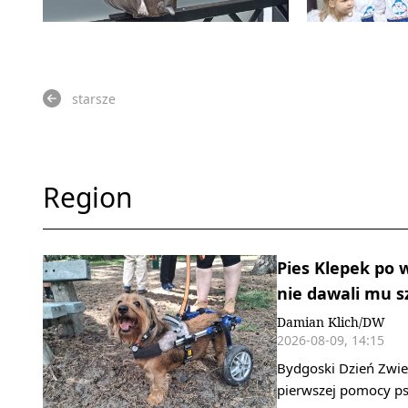
starsze
Region
Pies Klepek po 
nie dawali mu s
Damian Klich/DW
2026-08-09, 14:15
Bydgoski Dzień Zwier
pierwszej pomocy ps