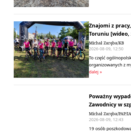
Znajomi z pracy,
Toruniu [wideo, 
Michał Zaręba/KB
2026-08-09, 12:50
To część ogólnopols
organizowanych z my
dalej »
Poważny wypadek
Zawodnicy w szpi
Michał Zaręba/PAP/I
2026-08-09, 12:43
19 osób poszkodowan