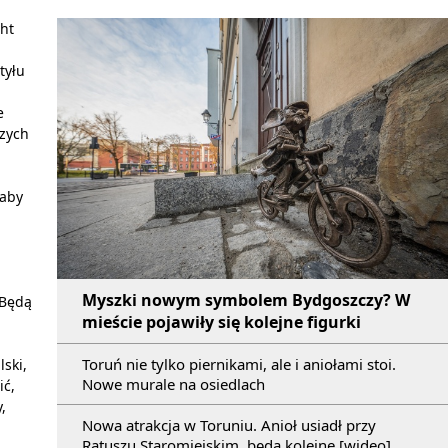
cht
tyłu
e
czych
 aby
Myszki nowym symbolem Bydgoszczy? W
 Będą
mieście pojawiły się kolejne figurki
Toruń nie tylko piernikami, ale i aniołami stoi.
ski,
Nowe murale na osiedlach
ić,
,
Nowa atrakcja w Toruniu. Anioł usiadł przy
Ratuszu Staromiejskim, będą kolejne [wideo]