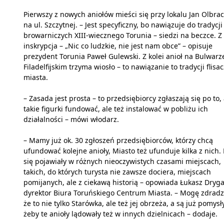
Pierwszy z nowych aniołów mieści się przy lokalu Jan Olbra
na ul. Szczytnej. – Jest specyficzny, bo nawiązuje do tradycji
browarniczych XIII-wiecznego Torunia – siedzi na beczce. Z 
inskrypcja – „Nic co ludzkie, nie jest nam obce” – opisuje
prezydent Torunia Paweł Gulewski. Z kolei anioł na Bulwarz
Filadelfijskim trzyma wiosło – to nawiązanie to tradycji flisa
miasta.
– Zasada jest prosta – to przedsiębiorcy zgłaszają się po to,
takie figurki fundować, ale też instalować w pobliżu ich
działalności – mówi włodarz.
– Mamy już ok. 30 zgłoszeń przedsiębiorców, którzy chcą
ufundować kolejne anioły, Miasto też ufunduje kilka z nich.
się pojawiały w różnych nieoczywistych czasami miejscach,
takich, do których turysta nie zawsze dociera, miejscach
pomijanych, ale z ciekawą historią – opowiada Łukasz Drygal
dyrektor Biura Toruńskiego Centrum Miasta. – Mogę zdradz
że to nie tylko Starówka, ale też jej obrzeża, a są już pomysły
żeby te anioły lądowały też w innych dzielnicach – dodaje.