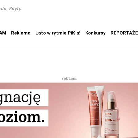
rda, Edyty
AM
Reklama
Lato w rytmie PiK-a!
Konkursy
REPORTAŻE
reklama