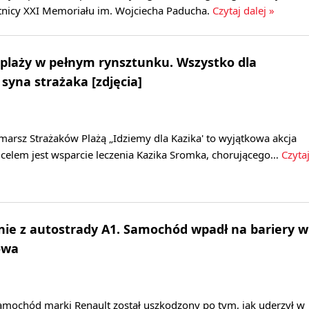
stnicy XXI Memoriału im. Wojciecha Paducha.
Czytaj dalej »
plaży w pełnym rynsztunku. Wszystko dla
syna strażaka [zdjęcia]
marsz Strażaków Plażą „Idziemy dla Kazika' to wyjątkowa akcja
 celem jest wsparcie leczenia Kazika Sromka, chorującego…
Czyta
ie z autostrady A1. Samochód wpadł na bariery w
owa
samochód marki Renault został uszkodzony po tym, jak uderzył w