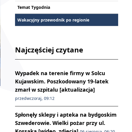
Temat Tygodnia
Wakacyjny przewodnik po regionie
Najczęściej czytane
Wypadek na terenie firmy w Solcu
Kujawskim. Poszkodowany 19-latek
zmarł w szpitalu [aktualizacja]
przedwczoraj, 09:12
Spłonęły sklepy i apteka na bydgoskim
Szwederowie. Wielki pożar przy ul.
Kossaka [wideo, zdjęcia]
06 sierpnia, 06:20