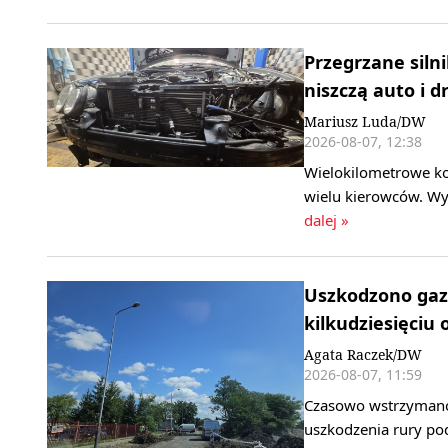
Przegrzane silni
niszczą auto i d
Mariusz Luda/DW
2026-08-07, 12:38
Wielokilometrowe ko
wielu kierowców. Wy
dalej »
Uszkodzono gaz
kilkudziesięciu 
Agata Raczek/DW
2026-08-07, 11:59
Czasowo wstrzymano 
uszkodzenia rury po