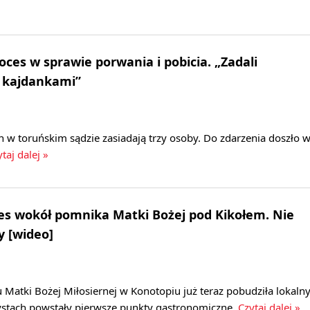
oces w sprawie porwania i pobicia. „Zadali
s kajdankami”
 w toruńskim sądzie zasiadają trzy osoby. Do zdarzenia doszło 
taj dalej »
nes wokół pomnika Matki Bożej pod Kikołem. Nie
y [wideo]
tki Bożej Miłosiernej w Konotopiu już teraz pobudziła lokaln
rystach powstały pierwsze punkty gastronomiczne.
Czytaj dalej »