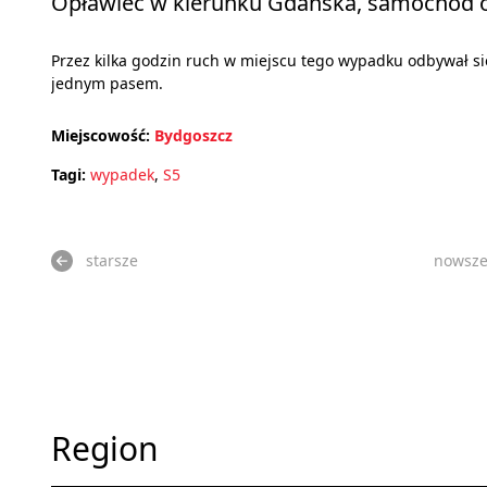
Opławiec w kierunku Gdańska, samochód o
Przez kilka godzin ruch w miejscu tego wypadku odbywał si
jednym pasem.
Miejscowość:
Bydgoszcz
Tagi:
wypadek
,
S5
starsze
nowsz
Region