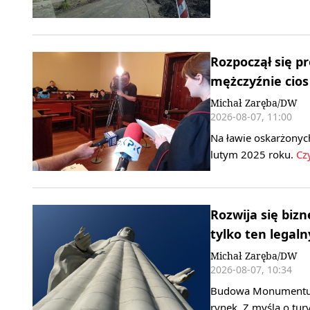
Rozpoczął się pr
mężczyźnie cio
Michał Zaręba/DW
2026-08-07, 11:00
Na ławie oskarżonych
lutym 2025 roku.
Czy
Rozwija się biz
tylko ten legaln
Michał Zaręba/DW
2026-08-07, 10:34
Budowa Monumentu Ma
rynek. Z myślą o tu