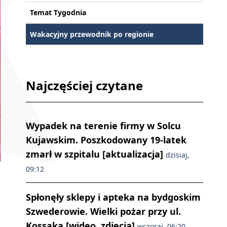
Temat Tygodnia
Wakacyjny przewodnik po regionie
Najczęściej czytane
Wypadek na terenie firmy w Solcu
Kujawskim. Poszkodowany 19-latek
zmarł w szpitalu [aktualizacja]
dzisiaj,
09:12
Spłonęły sklepy i apteka na bydgoskim
Szwederowie. Wielki pożar przy ul.
Kossaka [wideo, zdjęcia]
wczoraj, 06:20