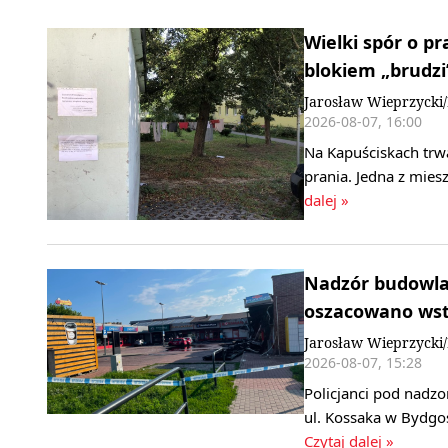
Wielki spór o p
blokiem „brudzi”
Jarosław Wieprzyck
2026-08-07, 16:00
Na Kapuściskach trwa
prania. Jedna z mie
dalej »
Nadzór budowlan
oszacowano wstę
Jarosław Wieprzycki
2026-08-07, 15:28
Policjanci pod nadz
ul. Kossaka w Bydgo
Czytaj dalej »