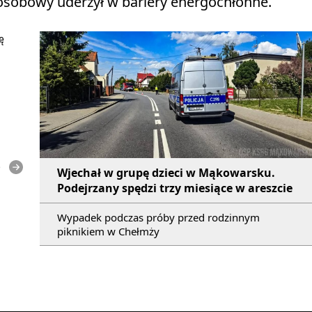
sobowy uderzył w bariery energochłonne.
ę
e
Wjechał w grupę dzieci w Mąkowarsku.
Podejrzany spędzi trzy miesiące w areszcie
Wypadek podczas próby przed rodzinnym
piknikiem w Chełmży