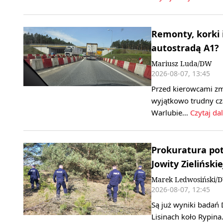
Remonty, korki 
autostradą A1?
Mariusz Luda/DW
2026-08-07, 13:45
Przed kierowcami zm
wyjątkowo trudny cz
Warlubie…
Czytaj dal
Prokuratura pot
Jowity Zielińskie
Marek Ledwosiński/
2026-08-07, 12:45
Są już wyniki badań 
Lisinach koło Rypina