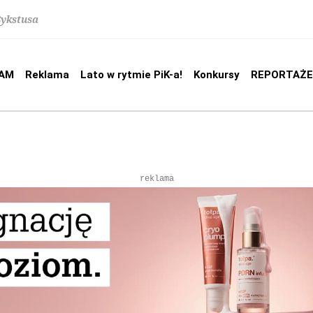
Sykstusa
AM
Reklama
Lato w rytmie PiK-a!
Konkursy
REPORTAŻE
reklama