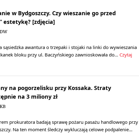
ranie w Bydgoszczy. Czy wieszanie go przed
 estetykę? [zdjęcia]
i/DW
 sąsiedzka awantura o trzepaki i stojaki na linki do wywieszania
szkanek bloku przy ul. Baczyńskiego zawnioskowała do…
Czytaj
y na pogorzelisku przy Kossaka. Straty
pnie na 3 miliony zł
/KB
orem prokuratora badają sprawę pożaru pasażu handlowego przy
szczy. Na ten moment śledczy wykluczają celowe podpalenie…