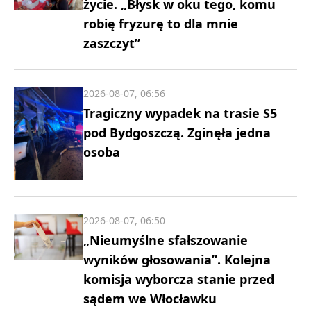
życie. „Błysk w oku tego, komu
robię fryzurę to dla mnie
zaszczyt”
2026-08-07, 06:56
Tragiczny wypadek na trasie S5
pod Bydgoszczą. Zginęła jedna
osoba
2026-08-07, 06:50
„Nieumyślne sfałszowanie
wyników głosowania”. Kolejna
komisja wyborcza stanie przed
sądem we Włocławku