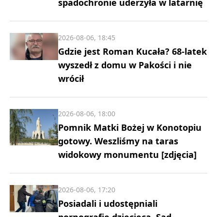
spadochronie uderzyła w latarnię
2026-08-06, 18:45
Gdzie jest Roman Kucała? 68-latek
wyszedł z domu w Pakości i nie
wrócił
2026-08-06, 18:00
Pomnik Matki Bożej w Konotopiu
gotowy. Weszliśmy na taras
widokowy monumentu [zdjęcia]
2026-08-06, 17:20
Posiadali i udostępniali
pornografię dziecięcą. Sąd