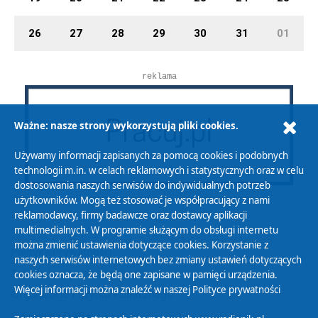
26
27
28
29
30
31
01
reklama
Ważne: nasze strony wykorzystują pliki cookies.
Używamy informacji zapisanych za pomocą cookies i podobnych
technologii m.in. w celach reklamowych i statystycznych oraz w celu
dostosowania naszych serwisów do indywidualnych potrzeb
użytkowników. Mogą też stosować je współpracujący z nami
reklamodawcy, firmy badawcze oraz dostawcy aplikacji
multimedialnych. W programie służącym do obsługi internetu
można zmienić ustawienia dotyczące cookies. Korzystanie z
Polityka Prywatności
naszych serwisów internetowych bez zmiany ustawień dotyczących
Zasady korzystania z Serwisu
cookies oznacza, że będą one zapisane w pamięci urządzenia.
Więcej informacji można znaleźć w naszej
Polityce prywatności
Organizacje Pożytku Publicznego
Cyfryzacja DAB+