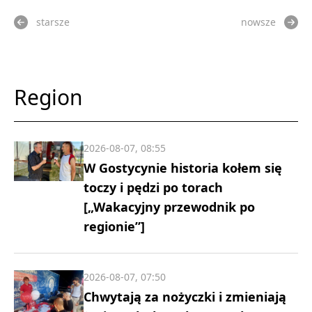
starsze
nowsze
Region
2026-08-07, 08:55
W Gostycynie historia kołem się
toczy i pędzi po torach
[„Wakacyjny przewodnik po
regionie”]
2026-08-07, 07:50
Chwytają za nożyczki i zmieniają