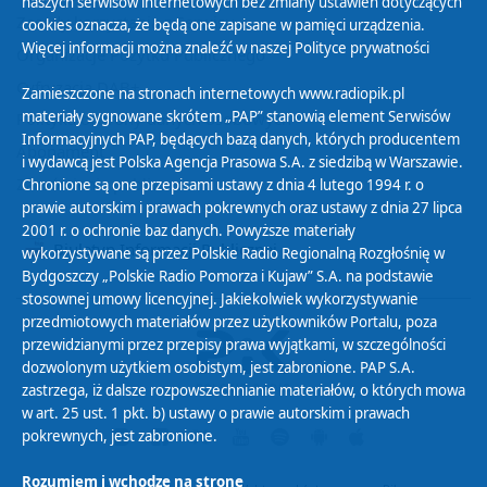
naszych serwisów internetowych bez zmiany ustawień dotyczących
Zasady korzystania z Serwisu
cookies oznacza, że będą one zapisane w pamięci urządzenia.
Więcej informacji można znaleźć w naszej
Polityce prywatności
Organizacje Pożytku Publicznego
Cyfryzacja DAB+
Zamieszczone na stronach internetowych www.radiopik.pl
materiały sygnowane skrótem „PAP” stanowią element Serwisów
Polityka ochrony danych osobowych
Informacyjnych PAP, będących bazą danych, których producentem
Abonament
i wydawcą jest Polska Agencja Prasowa S.A. z siedzibą w Warszawie.
Zamówienia publiczne
Chronione są one przepisami ustawy z dnia 4 lutego 1994 r. o
prawie autorskim i prawach pokrewnych oraz ustawy z dnia 27 lipca
2001 r. o ochronie baz danych. Powyższe materiały
Biuletyn Informacji Publicznej
wykorzystywane są przez Polskie Radio Regionalną Rozgłośnię w
Bydgoszczy „Polskie Radio Pomorza i Kujaw” S.A. na podstawie
stosownej umowy licencyjnej. Jakiekolwiek wykorzystywanie
przedmiotowych materiałów przez użytkowników Portalu, poza
przewidzianymi przez przepisy prawa wyjątkami, w szczególności
dozwolonym użytkiem osobistym, jest zabronione. PAP S.A.
zastrzega, iż dalsze rozpowszechnianie materiałów, o których mowa
w art. 25 ust. 1 pkt. b) ustawy o prawie autorskim i prawach
pokrewnych, jest zabronione.
Rozumiem i wchodzę na stronę