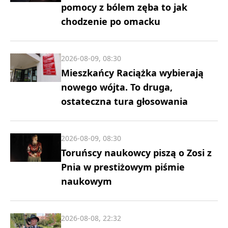
pomocy z bólem zęba to jak
chodzenie po omacku
2026-08-09, 08:30
Mieszkańcy Raciążka wybierają
nowego wójta. To druga,
ostateczna tura głosowania
2026-08-09, 08:30
Toruńscy naukowcy piszą o Zosi z
Pnia w prestiżowym piśmie
naukowym
2026-08-08, 22:32