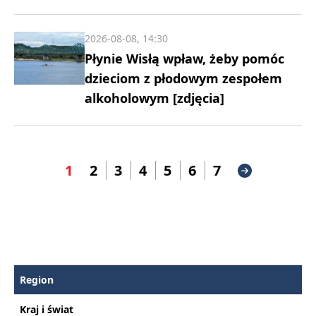
2026-08-08, 14:30
Płynie Wisłą wpław, żeby pomóc
dzieciom z płodowym zespołem
alkoholowym [zdjęcia]
1
2
3
4
5
6
7
Region
Kraj i świat