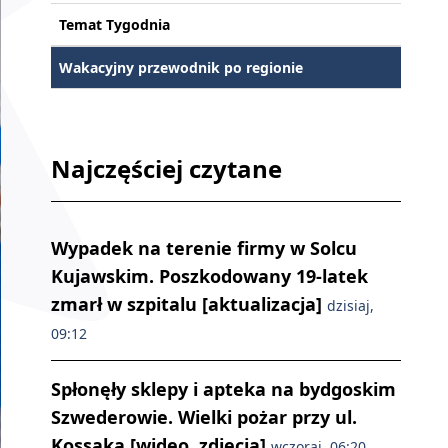
Temat Tygodnia
Wakacyjny przewodnik po regionie
Najczęściej czytane
Wypadek na terenie firmy w Solcu
Kujawskim. Poszkodowany 19-latek
zmarł w szpitalu [aktualizacja]
dzisiaj,
09:12
Spłonęły sklepy i apteka na bydgoskim
Szwederowie. Wielki pożar przy ul.
Kossaka [wideo, zdjęcia]
wczoraj, 06:20