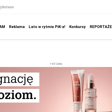
Sykstusa
AM
Reklama
Lato w rytmie PiK-a!
Konkursy
REPORTAŻE
reklama