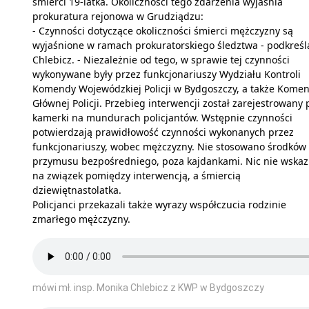
śmierci 19-latka. Okoliczności tego zdarzenia wyjaśnia
prokuratura rejonowa w Grudziądzu:
- Czynności dotyczące okoliczności śmierci mężczyzny są
wyjaśnione w ramach prokuratorskiego śledztwa - podkreśl
Chlebicz. - Niezależnie od tego, w sprawie tej czynności
wykonywane były przez funkcjonariuszy Wydziału Kontroli
Komendy Wojewódzkiej Policji w Bydgoszczy, a także Kome
Głównej Policji. Przebieg interwencji został zarejestrowany 
kamerki na mundurach policjantów. Wstępnie czynności
potwierdzają prawidłowość czynności wykonanych przez
funkcjonariuszy, wobec mężczyzny. Nie stosowano środków
przymusu bezpośredniego, poza kajdankami. Nic nie wskaz
na związek pomiędzy interwencją, a śmiercią
dziewiętnastolatka.
Policjanci przekazali także wyrazy współczucia rodzinie
zmarłego mężczyzny.
mówi mł. insp. Monika Chlebicz z KWP w Bydgoszczy