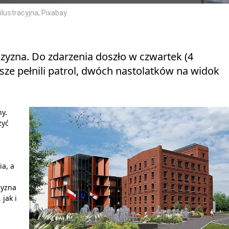
 ilustracyjna, Pixabay
zyzna. Do zdarzenia doszło w czwartek (4
usze pełnili patrol, dwóch nastolatków na widok
ny.
zyć
ia, a
zyzna
jak i