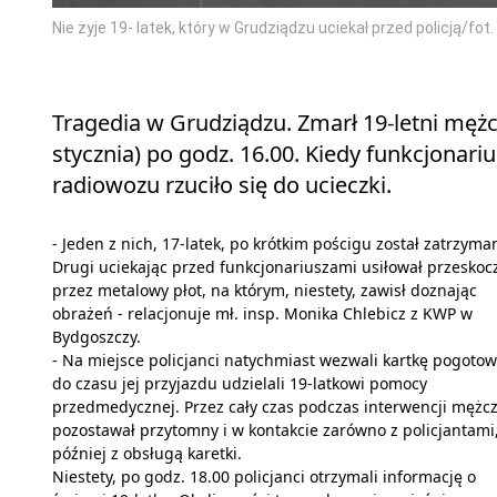
Nie żyje 19- latek, który w Grudziądzu uciekał przed policją/fot.
Tragedia w Grudziądzu. Zmarł 19-letni mężc
stycznia) po godz. 16.00. Kiedy funkcjonari
radiowozu rzuciło się do ucieczki.
- Jeden z nich, 17-latek, po krótkim pościgu został zatrzyma
Drugi uciekając przed funkcjonariuszami usiłował przeskoc
przez metalowy płot, na którym, niestety, zawisł doznając
obrażeń - relacjonuje mł. insp. Monika Chlebicz z KWP w
Bydgoszczy.
- Na miejsce policjanci natychmiast wezwali kartkę pogotow
do czasu jej przyjazdu udzielali 19-latkowi pomocy
przedmedycznej. Przez cały czas podczas interwencji mężc
pozostawał przytomny i w kontakcie zarówno z policjantami, 
później z obsługą karetki.
Niestety, po godz. 18.00 policjanci otrzymali informację o