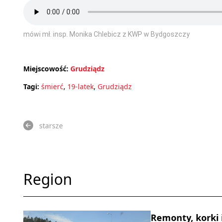
mówi mł. insp. Monika Chlebicz z KWP w Bydgoszczy
Miejscowość:
Grudziądz
Tagi:
śmierć
,
19-latek
,
Grudziądz
starsze
Region
Remonty, korki 