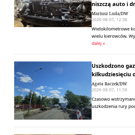
niszczą auto i d
Mariusz Luda/DW
2026-08-07, 12:38
Wielokilometrowe ko
wielu kierowców. Wy
dalej »
Uszkodzono gaz
kilkudziesięciu 
Agata Raczek/DW
2026-08-07, 11:59
Czasowo wstrzymano 
uszkodzenia rury po