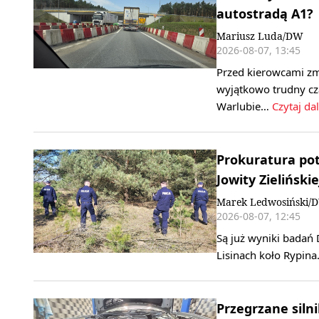
autostradą A1?
Mariusz Luda/DW
2026-08-07, 13:45
Przed kierowcami zm
wyjątkowo trudny cz
Warlubie…
Czytaj dal
Prokuratura pot
Jowity Zielińskie
Marek Ledwosiński/
2026-08-07, 12:45
Są już wyniki badań 
Lisinach koło Rypina
Przegrzane silni