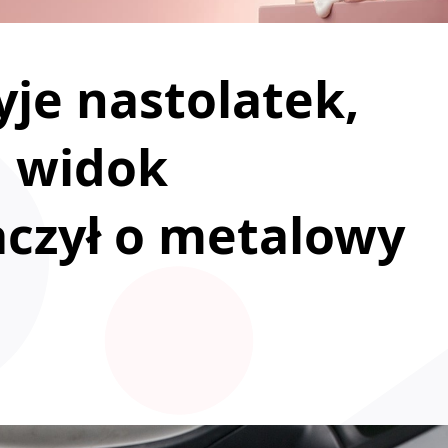
yje nastolatek,
a widok
aczył o metalowy