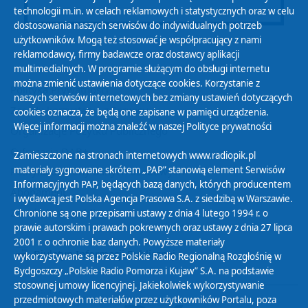
technologii m.in. w celach reklamowych i statystycznych oraz w celu
dostosowania naszych serwisów do indywidualnych potrzeb
użytkowników. Mogą też stosować je współpracujący z nami
reklamodawcy, firmy badawcze oraz dostawcy aplikacji
multimedialnych. W programie służącym do obsługi internetu
można zmienić ustawienia dotyczące cookies. Korzystanie z
Polityka Prywatności
naszych serwisów internetowych bez zmiany ustawień dotyczących
Zasady korzystania z Serwisu
cookies oznacza, że będą one zapisane w pamięci urządzenia.
Więcej informacji można znaleźć w naszej
Polityce prywatności
Organizacje Pożytku Publicznego
Cyfryzacja DAB+
Zamieszczone na stronach internetowych www.radiopik.pl
materiały sygnowane skrótem „PAP” stanowią element Serwisów
Polityka ochrony danych osobowych
Informacyjnych PAP, będących bazą danych, których producentem
Abonament
i wydawcą jest Polska Agencja Prasowa S.A. z siedzibą w Warszawie.
Zamówienia publiczne
Chronione są one przepisami ustawy z dnia 4 lutego 1994 r. o
prawie autorskim i prawach pokrewnych oraz ustawy z dnia 27 lipca
2001 r. o ochronie baz danych. Powyższe materiały
Biuletyn Informacji Publicznej
wykorzystywane są przez Polskie Radio Regionalną Rozgłośnię w
Bydgoszczy „Polskie Radio Pomorza i Kujaw” S.A. na podstawie
stosownej umowy licencyjnej. Jakiekolwiek wykorzystywanie
przedmiotowych materiałów przez użytkowników Portalu, poza