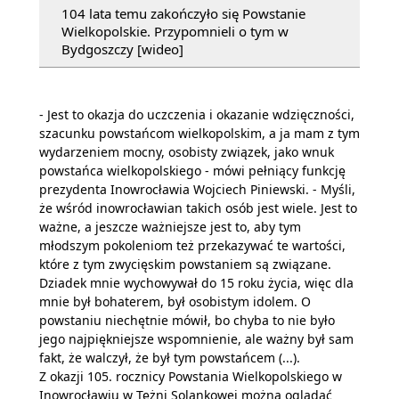
104 lata temu zakończyło się Powstanie
Wielkopolskie. Przypomnieli o tym w
Bydgoszczy [wideo]
- Jest to okazja do uczczenia i okazanie wdzięczności,
szacunku powstańcom wielkopolskim, a ja mam z tym
wydarzeniem mocny, osobisty związek, jako wnuk
powstańca wielkopolskiego - mówi pełniący funkcję
prezydenta Inowrocławia Wojciech Piniewski. - Myśli,
że wśród inowrocławian takich osób jest wiele. Jest to
ważne, a jeszcze ważniejsze jest to, aby tym
młodszym pokoleniom też przekazywać te wartości,
które z tym zwycięskim powstaniem są związane.
Dziadek mnie wychowywał do 15 roku życia, więc dla
mnie był bohaterem, był osobistym idolem. O
powstaniu niechętnie mówił, bo chyba to nie było
jego najpiękniejsze wspomnienie, ale ważny był sam
fakt, że walczył, że był tym powstańcem (...).
Z okazji 105. rocznicy Powstania Wielkopolskiego w
Inowrocławiu w Tężni Solankowej można oglądać