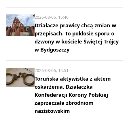
2026-08-06, 16:40
Działacze prawicy chcą zmian w
przepisach. To pokłosie sporu o
dzwony w kościele Świętej Trójcy
w Bydgoszczy
2026-08-06, 15:51
Toruńska aktywistka z aktem
oskarżenia. Działaczka
Konfederacji Korony Polskiej
zaprzeczała zbrodniom
nazistowskim