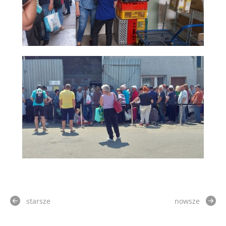
starsze
nowsze