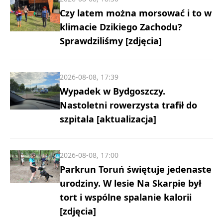
Czy latem można morsować i to w
klimacie Dzikiego Zachodu?
Sprawdziliśmy [zdjęcia]
2026-08-08, 17:39
Wypadek w Bydgoszczy.
Nastoletni rowerzysta trafił do
szpitala [aktualizacja]
2026-08-08, 17:00
Parkrun Toruń świętuje jedenaste
urodziny. W lesie Na Skarpie był
tort i wspólne spalanie kalorii
[zdjęcia]