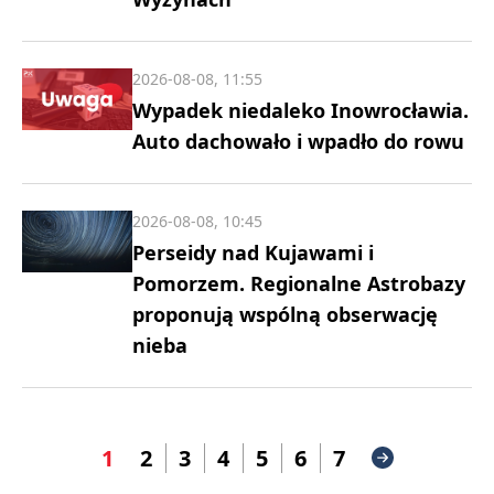
2026-08-08, 11:55
Wypadek niedaleko Inowrocławia.
Auto dachowało i wpadło do rowu
2026-08-08, 10:45
Perseidy nad Kujawami i
Pomorzem. Regionalne Astrobazy
proponują wspólną obserwację
nieba
1
2
3
4
5
6
7