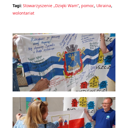
Tagi:
Stowarzyszenie „Dzięki Wam”
,
pomoc
,
Ukraina
,
wolontariat