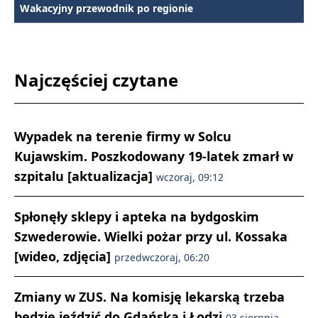
Wakacyjny przewodnik po regionie
Najczęściej czytane
Wypadek na terenie firmy w Solcu
Kujawskim. Poszkodowany 19-latek zmarł w
szpitalu [aktualizacja]
wczoraj, 09:12
Spłonęły sklepy i apteka na bydgoskim
Szwederowie. Wielki pożar przy ul. Kossaka
[wideo, zdjęcia]
przedwczoraj, 06:20
Zmiany w ZUS. Na komisję lekarską trzeba
będzie jeździć do Gdańska i Łodzi
03 sierpnia,