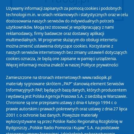
Używamy informacji zapisanych za pomocą cookies i podobnych
technologii m.in. w celach reklamowych i statystycznych oraz w celu
dostosowania naszych serwisów do indywidualnych potrzeb
użytkowników. Mogą też stosować je współpracujący z nami
reklamodawcy, firmy badawcze oraz dostawcy aplikacji
multimedialnych. W programie służącym do obsługi internetu
można zmienić ustawienia dotyczące cookies. Korzystanie z
Polityka Prywatności
naszych serwisów internetowych bez zmiany ustawień dotyczących
Zasady korzystania z Serwisu
cookies oznacza, że będą one zapisane w pamięci urządzenia.
Więcej informacji można znaleźć w naszej
Polityce prywatności
Organizacje Pożytku Publicznego
Cyfryzacja DAB+
Zamieszczone na stronach internetowych www.radiopik.pl
materiały sygnowane skrótem „PAP” stanowią element Serwisów
Polityka ochrony danych osobowych
Informacyjnych PAP, będących bazą danych, których producentem
Abonament
i wydawcą jest Polska Agencja Prasowa S.A. z siedzibą w Warszawie.
Zamówienia publiczne
Chronione są one przepisami ustawy z dnia 4 lutego 1994 r. o
prawie autorskim i prawach pokrewnych oraz ustawy z dnia 27 lipca
2001 r. o ochronie baz danych. Powyższe materiały
Biuletyn Informacji Publicznej
wykorzystywane są przez Polskie Radio Regionalną Rozgłośnię w
Bydgoszczy „Polskie Radio Pomorza i Kujaw” S.A. na podstawie