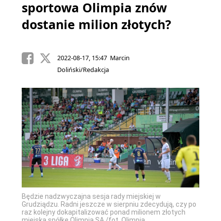
sportowa Olimpia znów
dostanie milion złotych?
2022-08-17, 15:47 Marcin
Doliński/Redakcja
Będzie nadzwyczajna sesja rady miejskiej w
Grudziądzu. Radni jeszcze w sierpniu zdecydują, czy po
raz kolejny dokapitalizować ponad milionem złotych
miejską spółkę Olimpia SA./fot. Olimpia