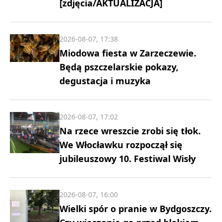
[zdjęcia/AKTUALIZACJA]
2026-08-07, 17:38
Miodowa fiesta w Zarzeczewie.
Będą pszczelarskie pokazy,
degustacja i muzyka
2026-08-07, 17:02
Na rzece wreszcie zrobi się tłok.
We Włocławku rozpoczął się
jubileuszowy 10. Festiwal Wisły
2026-08-07, 16:00
Wielki spór o pranie w Bydgoszczy.