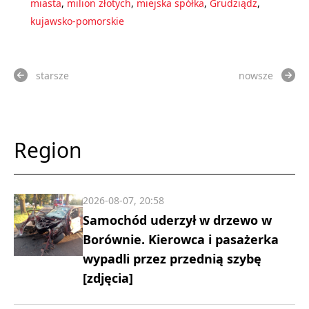
miasta
,
milion złotych
,
miejska spółka
,
Grudziądz
,
kujawsko-pomorskie
starsze
nowsze
Region
2026-08-07, 20:58
Samochód uderzył w drzewo w
Borównie. Kierowca i pasażerka
wypadli przez przednią szybę
[zdjęcia]