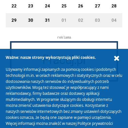
22
23
24
25
26
27
28
29
30
31
01
02
03
04
reklama
Ważne: nasze strony wykorzystują pliki cookies.
Używamy informacji zapisanych za pomocą cookies i podobnych
technologii m.in. w celach reklamowych i statystycznych oraz w celu
dostosowania naszych serwisów do indywidualnych potrzeb
użytkowników. Mogą też stosować je współpracujący z nami
reklamodawcy, firmy badawcze oraz dostawcy aplikacji
multimedialnych. W programie służącym do obsługi internetu
można zmienić ustawienia dotyczące cookies. Korzystanie z
Polityka Prywatności
naszych serwisów internetowych bez zmiany ustawień dotyczących
Zasady korzystania z Serwisu
cookies oznacza, że będą one zapisane w pamięci urządzenia.
Więcej informacji można znaleźć w naszej
Polityce prywatności
Organizacje Pożytku Publicznego