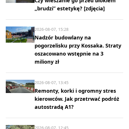
Czy wieszanie go przed blokiem
„brudzi” estetykę? [zdjęcia]
2026-08-07, 15:28
Nadzór budowlany na
pogorzelisku przy Kossaka. Straty
oszacowano wstępnie na 3
miliony zł
2026-08-07, 13:45
Remonty, korki i ogromny stres
kierowców. Jak przetrwać podróż
autostradą A1?
2026-08-07, 12:45