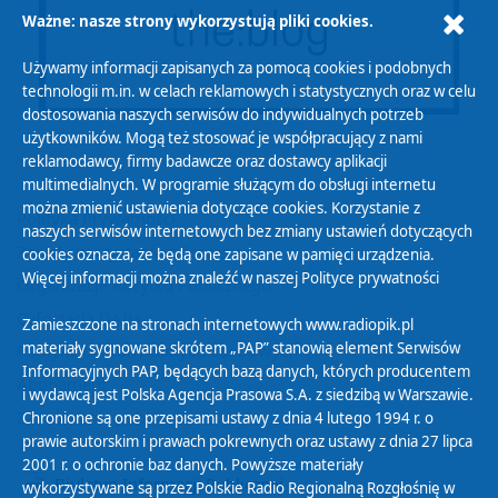
Ważne: nasze strony wykorzystują pliki cookies.
Używamy informacji zapisanych za pomocą cookies i podobnych
technologii m.in. w celach reklamowych i statystycznych oraz w celu
dostosowania naszych serwisów do indywidualnych potrzeb
użytkowników. Mogą też stosować je współpracujący z nami
reklamodawcy, firmy badawcze oraz dostawcy aplikacji
multimedialnych. W programie służącym do obsługi internetu
można zmienić ustawienia dotyczące cookies. Korzystanie z
Polityka Prywatności
naszych serwisów internetowych bez zmiany ustawień dotyczących
Zasady korzystania z Serwisu
cookies oznacza, że będą one zapisane w pamięci urządzenia.
Więcej informacji można znaleźć w naszej
Polityce prywatności
Organizacje Pożytku Publicznego
Cyfryzacja DAB+
Zamieszczone na stronach internetowych www.radiopik.pl
materiały sygnowane skrótem „PAP” stanowią element Serwisów
Polityka ochrony danych osobowych
Informacyjnych PAP, będących bazą danych, których producentem
Abonament
i wydawcą jest Polska Agencja Prasowa S.A. z siedzibą w Warszawie.
Zamówienia publiczne
Chronione są one przepisami ustawy z dnia 4 lutego 1994 r. o
prawie autorskim i prawach pokrewnych oraz ustawy z dnia 27 lipca
2001 r. o ochronie baz danych. Powyższe materiały
Biuletyn Informacji Publicznej
wykorzystywane są przez Polskie Radio Regionalną Rozgłośnię w