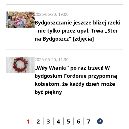
2026-06-20, 19:00
Bydgoszczanie jeszcze bliżej rzeki
- nie tylko przez upał. Trwa „Ster
na Bydgoszcz" [zdjęcia]
2026-06-20, 11:30
„Wiły Wianki” po raz trzeci! W
bydgoskim Fordonie przypomną
kobietom, że każdy dzień może
być piękny
1
2
3
4
5
6
7