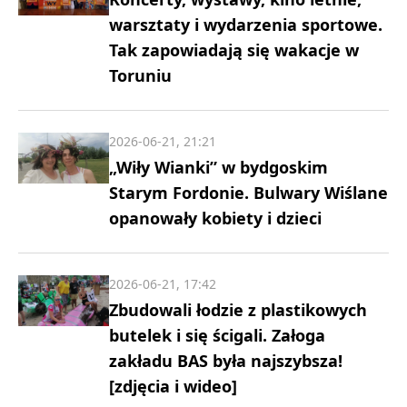
warsztaty i wydarzenia sportowe.
Tak zapowiadają się wakacje w
Toruniu
2026-06-21, 21:21
„Wiły Wianki” w bydgoskim
Starym Fordonie. Bulwary Wiślane
opanowały kobiety i dzieci
2026-06-21, 17:42
Zbudowali łodzie z plastikowych
butelek i się ścigali. Załoga
zakładu BAS była najszybsza!
[zdjęcia i wideo]