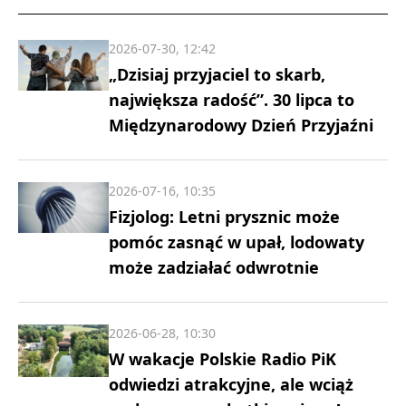
2026-07-30, 12:42
„Dzisiaj przyjaciel to skarb,
największa radość”. 30 lipca to
Międzynarodowy Dzień Przyjaźni
2026-07-16, 10:35
Fizjolog: Letni prysznic może
pomóc zasnąć w upał, lodowaty
może zadziałać odwrotnie
2026-06-28, 10:30
W wakacje Polskie Radio PiK
odwiedzi atrakcyjne, ale wciąż