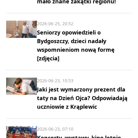
mało znane zakątki regionu!
2026-06-25, 20:52
Seniorzy opowiedzieli o
Bydgoszczy, dzieci nadały
wspomnieniom nową formę
[zdjęcia]
2026-06-23, 10:53
Jaki jest wymarzony prezent dla
taty na Dzień Ojca? Odpowiadają
uczniowie z Krąplewic
2026-06-23, 07:10
Koncerty, wystawy, kino letnie,