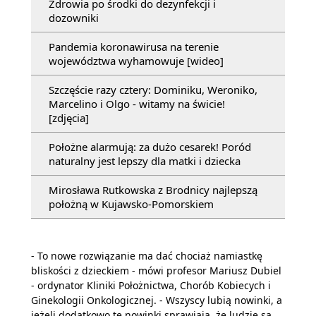
Zdrowia po środki do dezynfekcji i
dozowniki
Pandemia koronawirusa na terenie
województwa wyhamowuje [wideo]
Szczęście razy cztery: Dominiku, Weroniko,
Marcelino i Olgo - witamy na świcie!
[zdjęcia]
Położne alarmują: za dużo cesarek! Poród
naturalny jest lepszy dla matki i dziecka
Mirosława Rutkowska z Brodnicy najlepszą
położną w Kujawsko-Pomorskiem
- To nowe rozwiązanie ma dać chociaż namiastkę
bliskości z dzieckiem - mówi profesor Mariusz Dubiel
- ordynator Kliniki Położnictwa, Chorób Kobiecych i
Ginekologii Onkologicznej. - Wszyscy lubią nowinki, a
jeżeli dodatkowo te nowinki sprawiają, że ludzie są