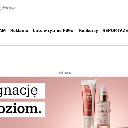
Sykstusa
AM
Reklama
Lato w rytmie PiK-a!
Konkursy
REPORTAŻE
reklama