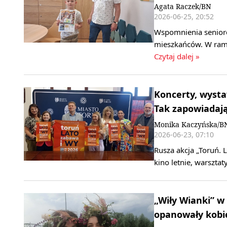
Agata Raczek/BN
2026-06-25, 20:52
Wspomnienia senioró
mieszkańców. W rama
Czytaj dalej »
Koncerty, wysta
Tak zapowiadają
Monika Kaczyńska/B
2026-06-23, 07:10
Rusza akcja „Toruń. 
kino letnie, warszta
„Wiły Wianki” w
opanowały kobiet