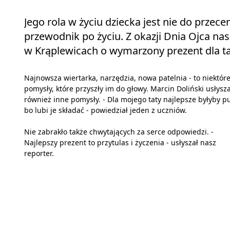
Jego rola w życiu dziecka jest nie do przeceni
przewodnik po życiu. Z okazji Dnia Ojca na
w Krąplewicach o wymarzony prezent dla ta
Najnowsza wiertarka, narzędzia, nowa patelnia - to niektór
pomysły, które przyszły im do głowy. Marcin Doliński usłysza
również inne pomysły. - Dla mojego taty najlepsze byłyby pu
bo lubi je składać - powiedział jeden z uczniów.
Nie zabrakło także chwytających za serce odpowiedzi. -
Najlepszy prezent to przytulas i życzenia - usłyszał nasz
reporter.