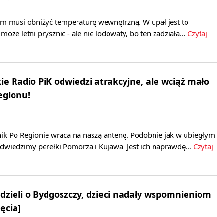
zm musi obniżyć temperaturę wewnętrzną. W upał jest to
może letni prysznic - ale nie lodowaty, bo ten zadziała…
Czytaj
ie Radio PiK odwiedzi atrakcyjne, ale wciąż mało
egionu!
k Po Regionie wraca na naszą antenę. Podobnie jak w ubiegłym
 odwiedzimy perełki Pomorza i Kujawa. Jest ich naprawdę…
Czytaj
dzieli o Bydgoszczy, dzieci nadały wspomnieniom
ęcia]