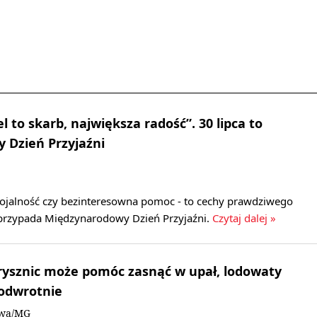
el to skarb, największa radość”. 30 lipca to
 Dzień Przyjaźni
 lojalność czy bezinteresowna pomoc - to cechy prawdziwego
a przypada Międzynarodowy Dzień Przyjaźni.
Czytaj dalej »
 prysznic może pomóc zasnąć w upał, lodowaty
 odwrotnie
owa/MG