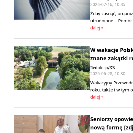
2026-07-16, 10:35
Żeby zasnąć, organi
utrudnione. - Pomóc 
dalej »
W wakacje Polsk
znane zakątki r
Redakcja/KB
2026-06-28, 10:30
Wakacyjny Przewodni
roku, także i w tym
dalej »
Seniorzy opowie
nową formę [zdj