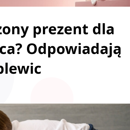
zony prezent dla
jca? Odpowiadają
plewic