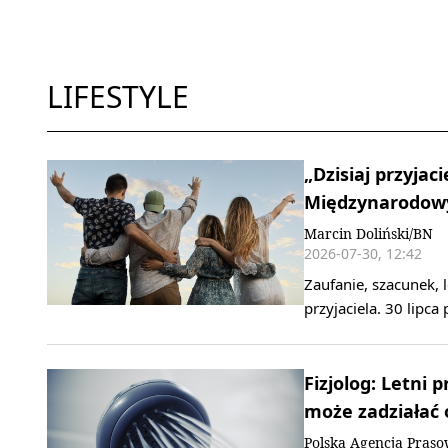
LIFESTYLE
„Dzisiaj przyjaci
Międzynarodowy
Marcin Doliński/BN
2026-07-30, 12:42
Zaufanie, szacunek,
przyjaciela. 30 lipc
Fizjolog: Letni
może zadziałać
Polska Agencja Pras