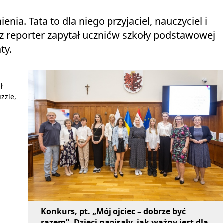
enia. Tata to dla niego przyjaciel, nauczyciel i
sz reporter zapytał uczniów szkoły podstawowej
ty.
e
ł
zzle,
Konkurs, pt. „Mój ojciec – dobrze być
razem”. Dzieci napisały, jak ważny jest dla