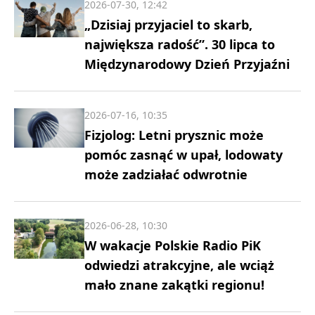
2026-07-30, 12:42
„Dzisiaj przyjaciel to skarb,
największa radość”. 30 lipca to
Międzynarodowy Dzień Przyjaźni
2026-07-16, 10:35
Fizjolog: Letni prysznic może
pomóc zasnąć w upał, lodowaty
może zadziałać odwrotnie
2026-06-28, 10:30
W wakacje Polskie Radio PiK
odwiedzi atrakcyjne, ale wciąż
mało znane zakątki regionu!