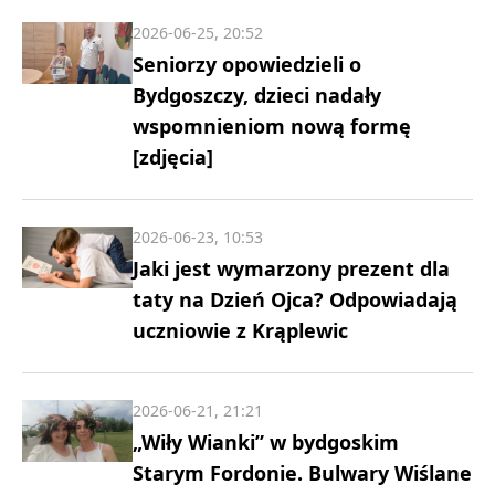
2026-06-25, 20:52
Seniorzy opowiedzieli o
Bydgoszczy, dzieci nadały
wspomnieniom nową formę
[zdjęcia]
2026-06-23, 10:53
Jaki jest wymarzony prezent dla
taty na Dzień Ojca? Odpowiadają
uczniowie z Krąplewic
2026-06-21, 21:21
„Wiły Wianki” w bydgoskim
Starym Fordonie. Bulwary Wiślane