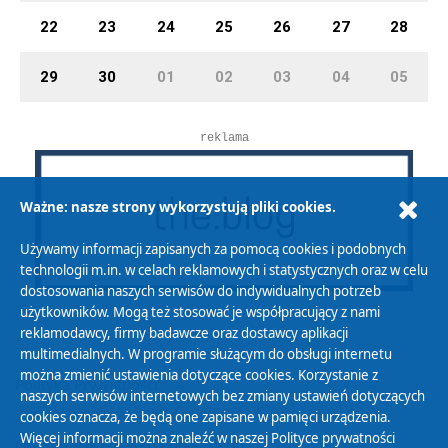
22
23
24
25
26
27
28
29
30
01
02
03
04
05
reklama
Ważne: nasze strony wykorzystują pliki cookies.
Używamy informacji zapisanych za pomocą cookies i podobnych
technologii m.in. w celach reklamowych i statystycznych oraz w celu
dostosowania naszych serwisów do indywidualnych potrzeb
użytkowników. Mogą też stosować je współpracujący z nami
reklamodawcy, firmy badawcze oraz dostawcy aplikacji
multimedialnych. W programie służącym do obsługi internetu
można zmienić ustawienia dotyczące cookies. Korzystanie z
Polityka Prywatności
naszych serwisów internetowych bez zmiany ustawień dotyczących
Zasady korzystania z Serwisu
cookies oznacza, że będą one zapisane w pamięci urządzenia.
Więcej informacji można znaleźć w naszej
Polityce prywatności
Organizacje Pożytku Publicznego