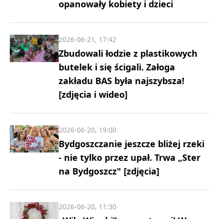
opanowały kobiety i dzieci
2026-06-21, 17:42
Zbudowali łodzie z plastikowych
butelek i się ścigali. Załoga
zakładu BAS była najszybsza!
[zdjęcia i wideo]
2026-06-20, 19:00
Bydgoszczanie jeszcze bliżej rzeki
- nie tylko przez upał. Trwa „Ster
na Bydgoszcz" [zdjęcia]
2026-06-20, 11:30