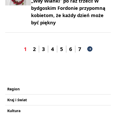
„Wiły Wianki” po raz trzeci! W
bydgoskim Fordonie przypomną
kobietom, że każdy dzień może
być piękny
1
2
3
4
5
6
7
Region
Kraj i świat
Kultura