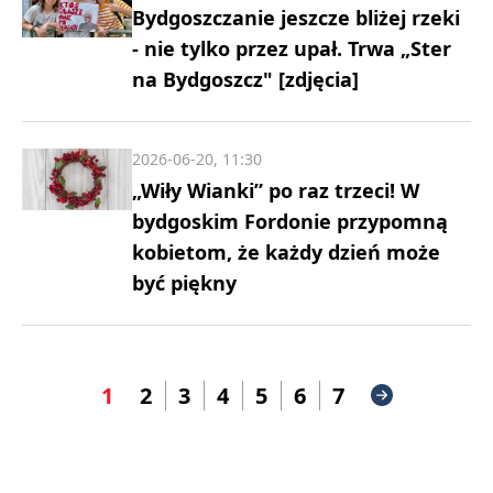
Bydgoszczanie jeszcze bliżej rzeki
- nie tylko przez upał. Trwa „Ster
na Bydgoszcz" [zdjęcia]
2026-06-20, 11:30
„Wiły Wianki” po raz trzeci! W
bydgoskim Fordonie przypomną
kobietom, że każdy dzień może
być piękny
1
2
3
4
5
6
7