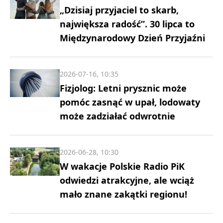
„Dzisiaj przyjaciel to skarb,
największa radość”. 30 lipca to
Międzynarodowy Dzień Przyjaźni
2026-07-16, 10:35
Fizjolog: Letni prysznic może
pomóc zasnąć w upał, lodowaty
może zadziałać odwrotnie
2026-06-28, 10:30
W wakacje Polskie Radio PiK
odwiedzi atrakcyjne, ale wciąż
mało znane zakątki regionu!