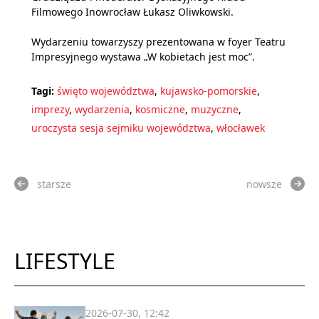
Filmowego Inowrocław Łukasz Oliwkowski.
Wydarzeniu towarzyszy prezentowana w foyer Teatru
Impresyjnego wystawa „W kobietach jest moc”.
Tagi:
święto województwa
,
kujawsko-pomorskie
,
imprezy
,
wydarzenia
,
kosmiczne
,
muzyczne
,
uroczysta sesja sejmiku województwa
,
włocławek
starsze
nowsze
LIFESTYLE
2026-07-30, 12:42