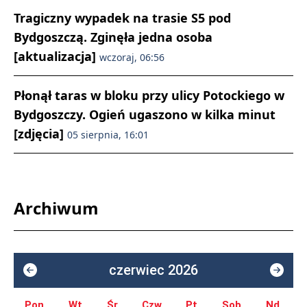
Tragiczny wypadek na trasie S5 pod
Bydgoszczą. Zginęła jedna osoba
[aktualizacja]
wczoraj, 06:56
Płonął taras w bloku przy ulicy Potockiego w
Bydgoszczy. Ogień ugaszono w kilka minut
[zdjęcia]
05 sierpnia, 16:01
Archiwum
czerwiec 2026
Pon.
Wt.
Śr.
Czw.
Pt.
Sob.
Nd.