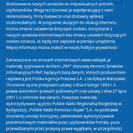
dostosowania naszych serwisów do indywidualnych potrzeb
użytkowników. Mogą też stosować je współpracujący z nami
reklamodawcy, firmy badawcze oraz dostawcy aplikacji
multimedialnych. W programie służącym do obsługi internetu
można zmienić ustawienia dotyczące cookies. Korzystanie z
Polityka Prywatności
naszych serwisów internetowych bez zmiany ustawień dotyczących
Zasady korzystania z Serwisu
cookies oznacza, że będą one zapisane w pamięci urządzenia.
Więcej informacji można znaleźć w naszej
Polityce prywatności
Organizacje Pożytku Publicznego
Cyfryzacja DAB+
Zamieszczone na stronach internetowych www.radiopik.pl
materiały sygnowane skrótem „PAP” stanowią element Serwisów
Polityka ochrony danych osobowych
Informacyjnych PAP, będących bazą danych, których producentem
Abonament
i wydawcą jest Polska Agencja Prasowa S.A. z siedzibą w Warszawie.
Zamówienia publiczne
Chronione są one przepisami ustawy z dnia 4 lutego 1994 r. o
prawie autorskim i prawach pokrewnych oraz ustawy z dnia 27 lipca
2001 r. o ochronie baz danych. Powyższe materiały
Biuletyn Informacji Publicznej
wykorzystywane są przez Polskie Radio Regionalną Rozgłośnię w
Bydgoszczy „Polskie Radio Pomorza i Kujaw” S.A. na podstawie
stosownej umowy licencyjnej. Jakiekolwiek wykorzystywanie
przedmiotowych materiałów przez użytkowników Portalu, poza
przewidzianymi przez przepisy prawa wyjątkami, w szczególności