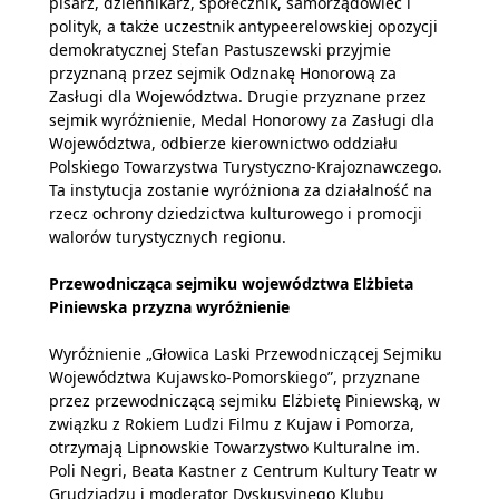
pisarz, dziennikarz, społecznik, samorządowiec i
polityk, a także uczestnik antypeerelowskiej opozycji
demokratycznej Stefan Pastuszewski przyjmie
przyznaną przez sejmik Odznakę Honorową za
Zasługi dla Województwa. Drugie przyznane przez
sejmik wyróżnienie, Medal Honorowy za Zasługi dla
Województwa, odbierze kierownictwo oddziału
Polskiego Towarzystwa Turystyczno-Krajoznawczego.
Ta instytucja zostanie wyróżniona za działalność na
rzecz ochrony dziedzictwa kulturowego i promocji
walorów turystycznych regionu.
Przewodnicząca sejmiku województwa Elżbieta
Piniewska przyzna wyróżnienie
Wyróżnienie „Głowica Laski Przewodniczącej Sejmiku
Województwa Kujawsko-Pomorskiego”, przyznane
przez przewodniczącą sejmiku Elżbietę Piniewską, w
związku z Rokiem Ludzi Filmu z Kujaw i Pomorza,
otrzymają Lipnowskie Towarzystwo Kulturalne im.
Poli Negri, Beata Kastner z Centrum Kultury Teatr w
Grudziądzu i moderator Dyskusyjnego Klubu